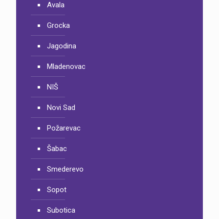
Avala
Grocka
Jagodina
Mladenovac
NIŠ
Novi Sad
Požarevac
Šabac
Smederevo
Sopot
Subotica