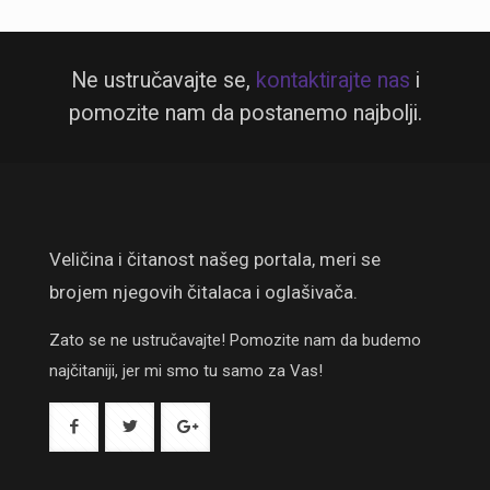
Ne ustručavajte se,
kontaktirajte nas
i
pomozite nam da postanemo najbolji.
Veličina i čitanost našeg portala, meri se
brojem njegovih čitalaca i oglašivača.
Zato se ne ustručavajte! Pomozite nam da budemo
najčitaniji, jer mi smo tu samo za Vas!