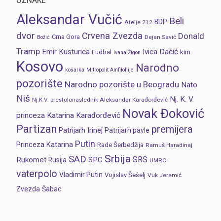
Aleksandar Vučić
Beli
BDP
Atelje 212
dvor
Crvena Zvezda
Donald
Crna Gora
Dejan Savić
Božić
Tramp
Emir Kusturica
Ivica Dačić
Fudbal
kim
Ivana Žigon
Kosovo
Narodno
košarka
Mitropolit Amfilohije
pozorište
Narodno pozorište u Beogradu
Nato
Niš
Nj. K. V.
Nj.K.V. prestolonaslednik Aleksandar Karađorđević
Novak Đoković
princeza Katarina Karađorđević
Partizan
premijera
Patrijarh Irinej
Patrijarh pavle
Putin
Princeza Katarina
Rade Šerbedžija
Ramuš Haradinaj
Srbija
SAD
SRS
Rukomet
SPC
Rusija
UMRO
vaterpolo
Vladimir Putin
Vojislav Šešelj
Vuk Jeremić
Zvezda
Šabac