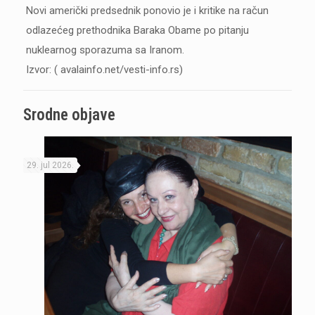
Novi američki predsednik ponovio je i kritike na račun
odlazećeg prethodnika Baraka Obame po pitanju
nuklearnog sporazuma sa Iranom.
Izvor: ( avalainfo.net/vesti-info.rs)
Srodne objave
29. jul 2026.