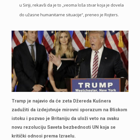
u Siriji, rekavši da je to „veoma loša stvar koja je dovela
do užasne humanitarne situacije“, preneo je Rojters.
Tramp je najavio da će zeta Džereda Kušnera
zadužiti da izdejstvuje mirovni sporazum na Bliskom
istoku i pozvao je Britaniju da uloži veto na svaku
novu rezoluciju Saveta bezbednosti UN koja se
kritički odnosi prema Izraelu.