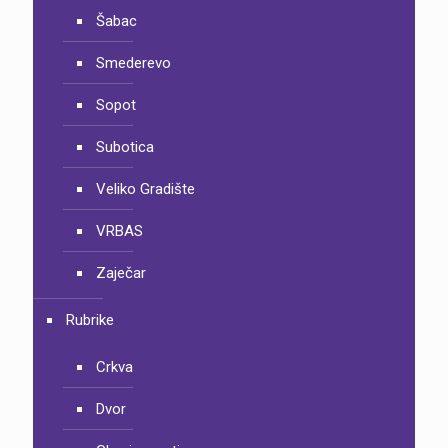
Šabac
Smederevo
Sopot
Subotica
Veliko Gradište
VRBAS
Zaječar
Rubrike
Crkva
Dvor