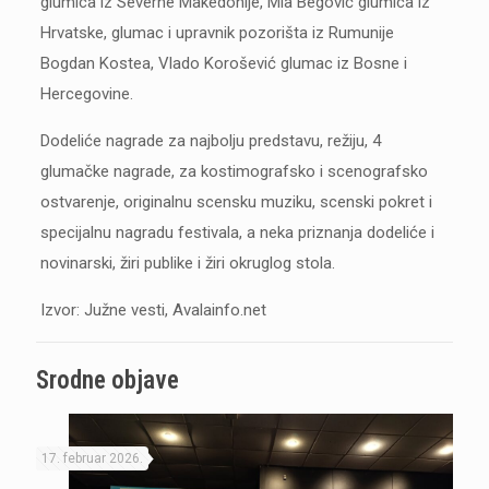
glumica iz Severne Makedonije, Mia Begović glumica iz
Hrvatske, glumac i upravnik pozorišta iz Rumunije
Bogdan Kostea, Vlado Korošević glumac iz Bosne i
Hercegovine.
Dodeliće nagrade za najbolju predstavu, režiju, 4
glumačke nagrade, za kostimografsko i scenografsko
ostvarenje, originalnu scensku muziku, scenski pokret i
specijalnu nagradu festivala, a neka priznanja dodeliće i
novinarski, žiri publike i žiri okruglog stola.
Izvor: Južne vesti, Avalainfo.net
Srodne objave
17. februar 2026.