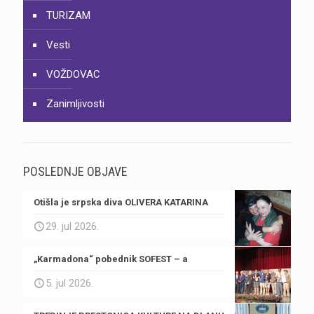
TURIZAM
Vesti
VOŽDOVAC
Zanimljivosti
POSLEDNJE OBJAVE
Otišla je srpska diva OLIVERA KATARINA
29. jul 2026.
„Karmadona“ pobednik SOFEST – a
5. jul 2026.