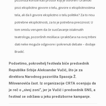
pozorišta koriste kao prostor koji je otvoren? Dramski
pisci eksplicitno govore o telu, govore o eksplicitnostima
tela, ali da li govore eksplicitno o telu politike? Za to nisu
potrebne eksplicitnosti, za to je potrebna preciznost. U
tom smislu verujem da će suočavanje istaknutih
teatrologa, pozorišnih mislilaca i praktičara na ovoj tribini
dati neke moguće odgovore i pokrenuti debate – dodaje
Bradić.
Podsetimo, pokrovitelj festivala biće predsednik
Republike Srbije Aleksandar Vučić, što je za
direktora Narodnog pozorišta Spasoja Ž.
Milovanovića čast. Iz organizacije CRTA ocenjuju da
je reč o „sivoj zoni“, jer je Vučić i predsednik SNS, a
festival se održava u jeku predizborne kampanje.