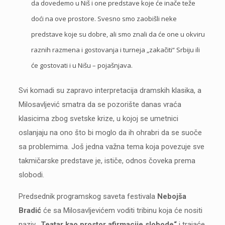
da dovedemo u Niš i one predstave koje će inače teže
doći na ove prostore. Svesno smo zaobišli neke
predstave koje su dobre, ali smo znali da će one u okviru
raznih razmena i gostovanja i turneja „zakačiti“ Srbiju ili
će gostovati i u Nišu – pojašnjava.
Svi komadi su zapravo interpretacija dramskih klasika, a
Milosavljević smatra da se pozorište danas vraća
klasicima zbog svetske krize, u kojoj se umetnici
oslanjaju na ono što bi moglo da ih ohrabri da se suoče
sa problemima. Još jedna važna tema koja povezuje sve
takmičarske predstave je, ističe, odnos čoveka prema
slobodi.
Predsednik programskog saveta festivala
Nebojša
Bradić
će sa Milosavljevićem voditi tribinu koja će nositi
naziv
„Teatar kao prostor afirmacije slobode“
i trajaće