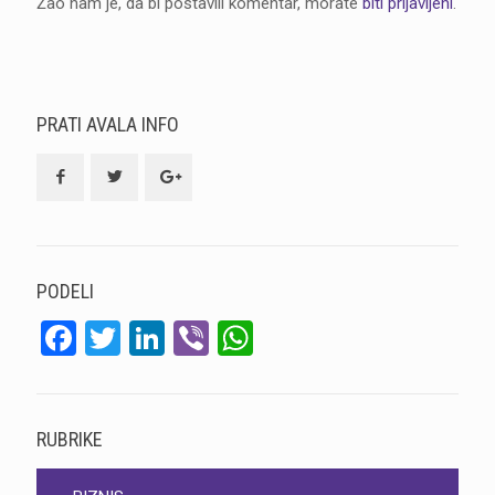
Žao nam je, da bi postavili komentar, morate
biti prijavljeni
.
PRATI AVALA INFO
PODELI
Facebook
Twitter
LinkedIn
Viber
WhatsApp
RUBRIKE