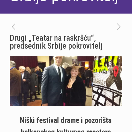
Drugi „Teatar na raskršću“,
predsednik Srbije pokrovitelj
Niški festival drame i pozorišta