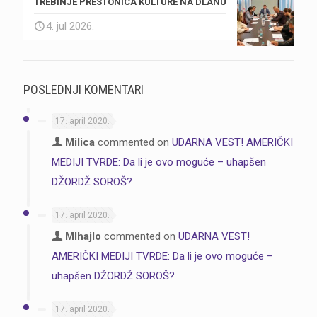
TREBINJE PRESTONICA KULTURE NA DLANU
4. jul 2026.
POSLEDNJI KOMENTARI
17. april 2020.
Milica
commented on
UDARNA VEST! AMERIČKI
MEDIJI TVRDE: Da li je ovo moguće – uhapšen
DŽORDŽ SOROŠ?
17. april 2020.
MIhajlo
commented on
UDARNA VEST!
AMERIČKI MEDIJI TVRDE: Da li je ovo moguće –
uhapšen DŽORDŽ SOROŠ?
17. april 2020.