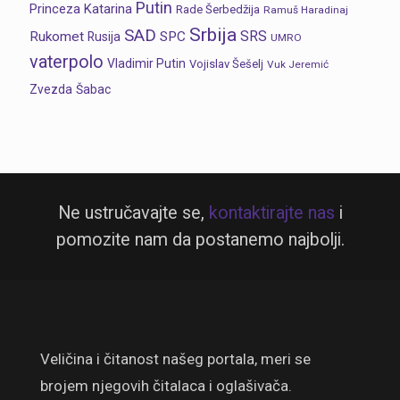
Putin
Princeza Katarina
Rade Šerbedžija
Ramuš Haradinaj
Srbija
SAD
SRS
Rukomet
SPC
Rusija
UMRO
vaterpolo
Vladimir Putin
Vojislav Šešelj
Vuk Jeremić
Zvezda
Šabac
Ne ustručavajte se,
kontaktirajte nas
i
pomozite nam da postanemo najbolji.
Veličina i čitanost našeg portala, meri se
brojem njegovih čitalaca i oglašivača.