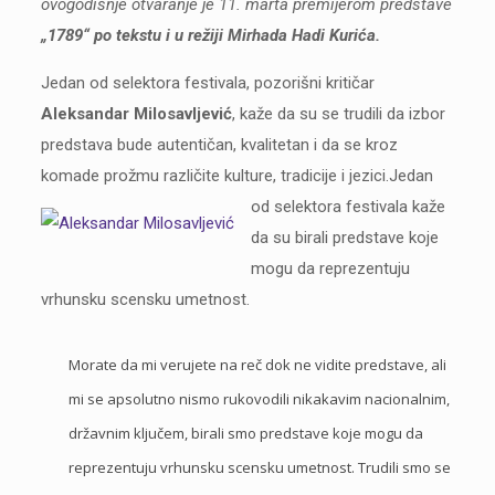
ovogodišnje otvaranje je 11. marta premijerom predstave
„1789“ po tekstu i u režiji Mirhada Hadi Kurića.
Jedan od selektora festivala, pozorišni kritičar
Aleksandar Milosavljević
, kaže da su se trudili da izbor
predstava bude autentičan, kvalitetan i da se kroz
komade prožmu različite kulture, tradicije i jezici.
Jedan
od selektora festivala kaže
da su birali predstave koje
mogu da reprezentuju
vrhunsku scensku umetnost.
Morate da mi verujete na reč dok ne vidite predstave, ali
mi se apsolutno nismo rukovodili nikakavim nacionalnim,
državnim ključem, birali smo predstave koje mogu da
reprezentuju vrhunsku scensku umetnost. Trudili smo se