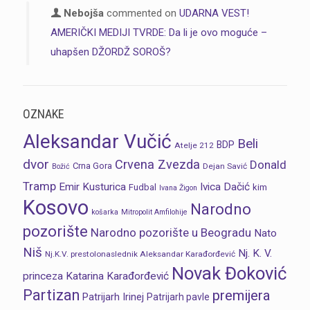
Nebojša
commented on
UDARNA VEST!
AMERIČKI MEDIJI TVRDE: Da li je ovo moguće –
uhapšen DŽORDŽ SOROŠ?
OZNAKE
Aleksandar Vučić
Beli
BDP
Atelje 212
dvor
Crvena Zvezda
Donald
Crna Gora
Dejan Savić
Božić
Tramp
Emir Kusturica
Ivica Dačić
Fudbal
kim
Ivana Žigon
Kosovo
Narodno
košarka
Mitropolit Amfilohije
pozorište
Narodno pozorište u Beogradu
Nato
Niš
Nj. K. V.
Nj.K.V. prestolonaslednik Aleksandar Karađorđević
Novak Đoković
princeza Katarina Karađorđević
Partizan
premijera
Patrijarh Irinej
Patrijarh pavle