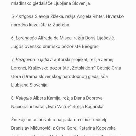
mladinsko gledališče Ljubljana Slovenija.
5.
Antigona
Slavoja Žižeka, režija Anglela Rihter, Hrvatsko
narodno kazalište iz Zagreba.
6.
Lorencačo
Alfreda de Misea, režija Boris Liješević,
Jugoslovensko dramsko pozorište Beograd.
7.
Razgovori o ljubavi
autorski projekat, režija Jernej
Lorenci, Kraljevsko pozorište „Zetski dom“ Cetinje Crna
Gora i Drama slovenskog narododnog gledališča
Ljubljana Slovenija.
8.
Kaligula
Albera Kamija, režija Diana Dobreva,
Nacionalni teatar „Ivan Vazov“ Sofija Bugarska.
Žiri koji će odlučivati o nagradama činiće reditelj
Branislav Mićunović iz Crne Gore, Katarina Kocevska