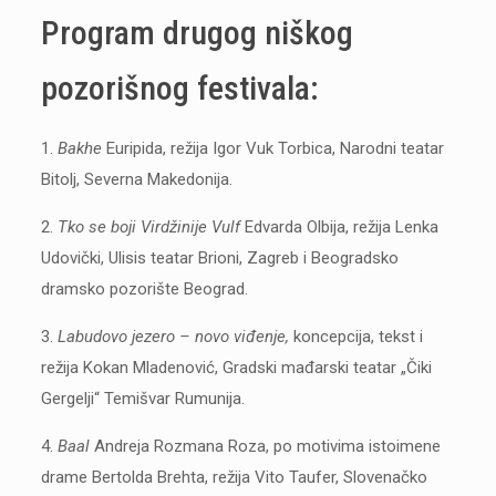
Program drugog niškog
pozorišnog festivala:
1.
Bakhe
Euripida, režija Igor Vuk Torbica, Narodni teatar
Bitolj, Severna Makedonija.
2.
Tko se boji Virdžinije Vulf
Edvarda Olbija, režija Lenka
Udovički, Ulisis teatar Brioni, Zagreb i Beogradsko
dramsko pozorište Beograd.
3.
Labudovo jezero – novo viđenje,
koncepcija, tekst i
režija Kokan Mladenović, Gradski mađarski teatar „Čiki
Gergelji“ Temišvar Rumunija.
4.
Baal
Andreja Rozmana Roza, po motivima istoimene
drame Bertolda Brehta, režija Vito Taufer, Slovenačko