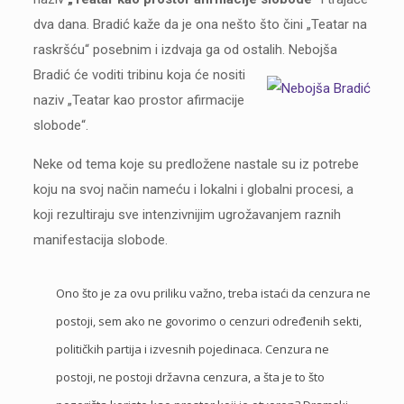
dva dana. Bradić kaže da je ona nešto što čini „Teatar na
raskršću“ posebnim i izdvaja ga od ostalih.
Nebojša
Bradić će voditi tribinu koja će nositi
naziv „Teatar kao prostor afirmacije
slobode“.
Neke od tema koje su predložene nastale su iz potrebe
koju na svoj način nameću i lokalni i globalni procesi, a
koji rezultiraju sve intenzivnijim ugrožavanjem raznih
manifestacija slobode.
Ono što je za ovu priliku važno, treba istaći da cenzura ne
postoji, sem ako ne govorimo o cenzuri određenih sekti,
političkih partija i izvesnih pojedinaca. Cenzura ne
postoji, ne postoji državna cenzura, a šta je to što