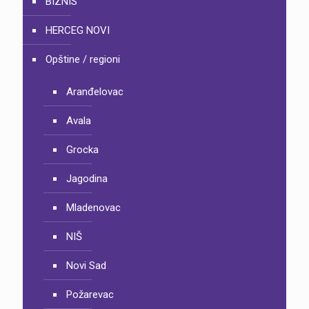
BIZNIS
HERCEG NOVI
Opštine / regioni
Aranđelovac
Avala
Grocka
Jagodina
Mladenovac
NIŠ
Novi Sad
Požarevac