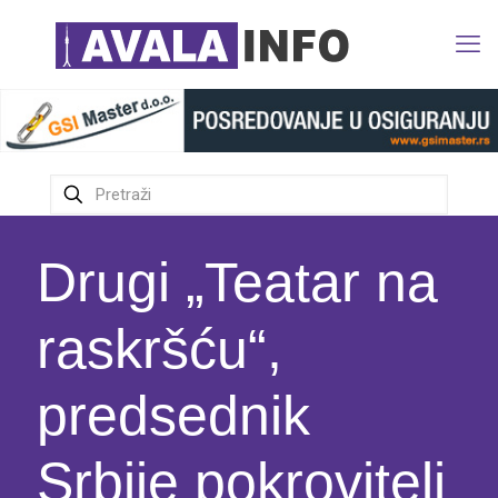
Drugi „Teatar na
raskršću“,
predsednik
Srbije pokrovitelj