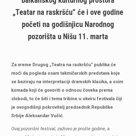
balkanskog kulturnog prostora
„Teatar na raskršću“ će i ove godine
početi na godišnjicu Narodnog
pozorišta u Nišu 11. marta
Za vreme Drugog „Teatra na raskršću“ publika će
moći da pogleda osam takmičarskih predstava koje
se baziraju na interpretaciji dramskih klasika, a osim
komada koji će govoriti o odnosu čoveka prema
slobodi, to će biti i tema tribine u okviru festivala čiji
je ovogodišnji pokrovitelj predsednik Republike
Srbije Aleksandar Vučić.
Ovaj pozorišni festival, zaživeo je prošle godine, a