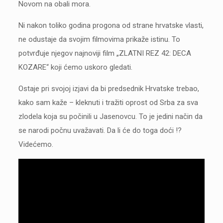
Novom na obali mora.
Ni nakon toliko godina progona od strane hrvatske vlasti,
ne odustaje da svojim filmovima prikaže istinu. To
potvrđuje njegov najnoviji film „ZLATNI REZ 42: DECA
KOZARE“ koji ćemo uskoro gledati.
Ostaje pri svojoj izjavi da bi predsednik Hrvatske trebao,
kako sam kaže – kleknuti i tražiti oprost od Srba za sva
zlodela koja su počinili u Jasenovcu. To je jedini način da
se narodi počnu uvažavati. Da li će do toga doći !?
Videćemo.