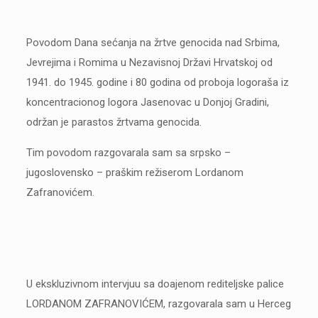
Povodom Dana sećanja na žrtve genocida nad Srbima,
Jevrejima i Romima u Nezavisnoj Državi Hrvatskoj od
1941. do 1945. godine i 80 godina od proboja logoraša iz
koncentracionog logora Jasenovac u Donjoj Gradini,
održan je parastos žrtvama genocida.
Tim povodom razgovarala sam sa srpsko –
jugoslovensko – praškim režiserom Lordanom
Zafranovićem.
U ekskluzivnom intervjuu sa doajenom rediteljske palice
LORDANOM ZAFRANOVIĆEM, razgovarala sam u Herceg