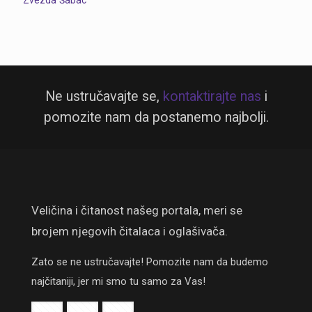
Zvezda
Šabac
Ne ustručavajte se,
kontaktirajte nas
i
pomozite nam da postanemo najbolji.
Veličina i čitanost našeg portala, meri se
brojem njegovih čitalaca i oglašivača.
Zato se ne ustručavajte! Pomozite nam da budemo
najčitaniji, jer mi smo tu samo za Vas!