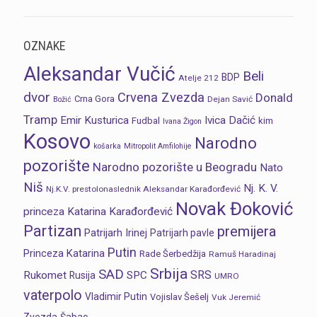
OZNAKE
Aleksandar Vučić
Beli
BDP
Atelje 212
dvor
Crvena Zvezda
Donald
Crna Gora
Dejan Savić
Božić
Tramp
Emir Kusturica
Ivica Dačić
Fudbal
kim
Ivana Žigon
Kosovo
Narodno
košarka
Mitropolit Amfilohije
pozorište
Narodno pozorište u Beogradu
Nato
Niš
Nj. K. V.
Nj.K.V. prestolonaslednik Aleksandar Karađorđević
Novak Đoković
princeza Katarina Karađorđević
Partizan
premijera
Patrijarh Irinej
Patrijarh pavle
Putin
Princeza Katarina
Rade Šerbedžija
Ramuš Haradinaj
Srbija
SAD
SRS
Rukomet
SPC
Rusija
UMRO
vaterpolo
Vladimir Putin
Vojislav Šešelj
Vuk Jeremić