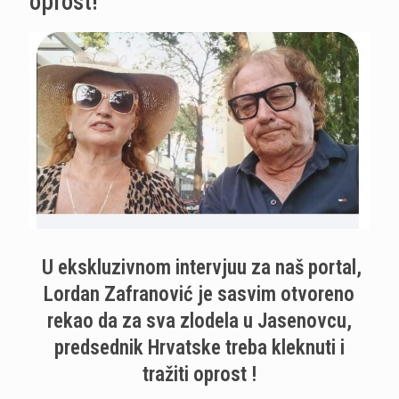
oprost!
U ekskluzivnom intervjuu za naš portal,
Lordan Zafranović je sasvim otvoreno
rekao da za sva zlodela u Jasenovcu,
predsednik Hrvatske treba kleknuti i
tražiti oprost !