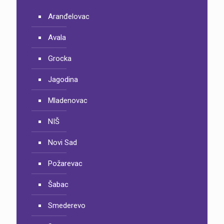
Aranđelovac
Avala
Grocka
Jagodina
Mladenovac
NIŠ
Novi Sad
Požarevac
Šabac
Smederevo