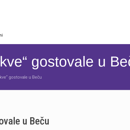
ni
ikve“ gostovale u Be
ikve“ gostovale u Beču
tovale u Beču