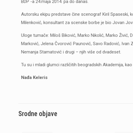
BDP -a 24.maja 2014. pa do danas.
Autorsku ekipu predstave čine scenograf Kiril Spaseski, k
Milenković, konsultant za scenske borbe je bio Jovan Jova
Uloge tumače: Miloš Biković, Marko Nikolić, Marko Živić, 
Marković, Jelena Čvorović Paunović, Savo Radović, Ivan Za
Nemanja Stamatović i drugi – njih više od dvadeset.
Tu su i mladi glumci različitih beogradskih Akademija, ka
Nađa Keleris
Srodne objave