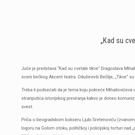
„Kad su cve
Juče je predstava “Kad su cvetale tikve” Dragoslava Mihai
sceni bečkog Akcent teatra. Oduševivši Bečlije, „Tikve“ su
Treba li podsećati da je tema koju pokreće Mihailovićeva 
stranputica istorijskog previranja kakvo je doneo komuniz
svest.
Priča o beogradskom bokseru Ljubi Sretenoviću (zvanom Lju
logoru na Golom otoku, političkoj i policijskoj torturi nad