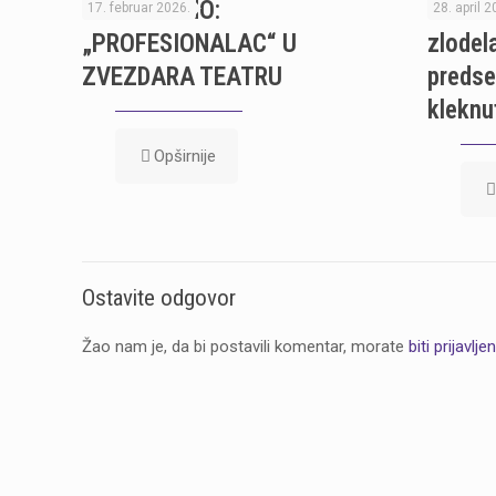
PREMIJERNO:
LORDA
17. februar 2026.
28. april 2
„PROFESIONALAC“ U
zlodel
ZVEZDARA TEATRU
predse
kleknut
Opširnije
Ostavite odgovor
Žao nam je, da bi postavili komentar, morate
biti prijavljen