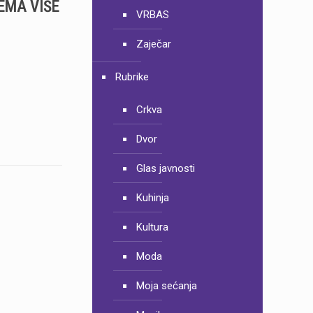
EMA VIŠE
VRBAS
Zaječar
Rubrike
Crkva
Dvor
Glas javnosti
Kuhinja
Kultura
Moda
Moja sećanja