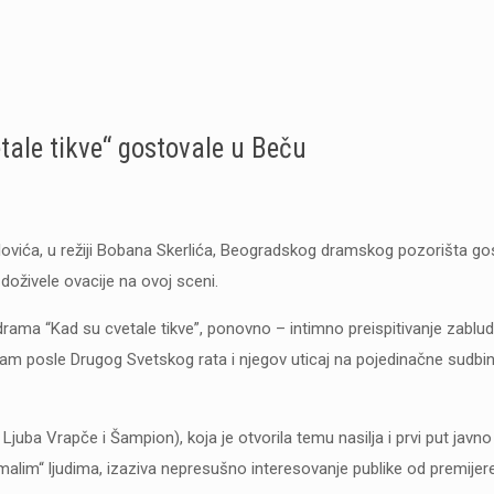
tale tikve“ gostovale u Beču
lovića, u režiji Bobana Skerlića, Beogradskog dramskog pozorišta go
 doživele ovacije na ovoj sceni.
drama “Kad su cvetale tikve”, ponovno – intimno preispitivanje zablud
am posle Drugog Svetskog rata i njegov uticaj na pojedinačne sudbine
ba Vrapče i Šampion), koja je otvorila temu nasilja i prvi put javno
 „malim“ ljudima, izaziva nepresušno interesovanje publike od premijer