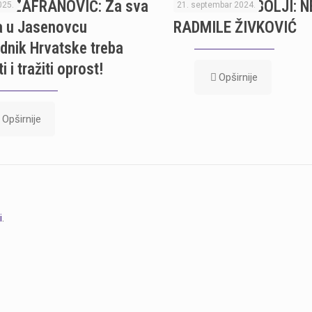
N ZAFRANOVIĆ: Za sva
ODLAZE NAJBOLJI: N
025.
21. septembar 2024.
a u Jasenovcu
RADMILE ŽIVKOVIĆ
dnik Hrvatske treba
i i tražiti oprost!
Opširnije
Opširnije
i
.