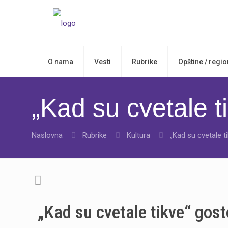
O nama
Vesti
Rubrike
Opštine / regio
„Kad su cvetale t
Naslovna
Rubrike
Kultura
„Kad su cvetale t
„Kad su cvetale tikve“ gos