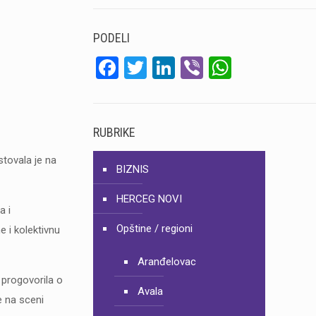
PODELI
Facebook
Twitter
LinkedIn
Viber
WhatsA
RUBRIKE
stovala je na
BIZNIS
HERCEG NOVI
a i
Opštine / regioni
 i kolektivnu
Aranđelovac
 progovorila o
Avala
e na sceni