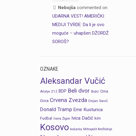
Nebojša
commented on
UDARNA VEST! AMERIČKI
MEDIJI TVRDE: Da li je ovo
moguće – uhapšen DŽORDŽ
SOROŠ?
OZNAKE
Aleksandar Vučić
Beli dvor
BDP
Crna
Atelje 212
Božić
Crvena Zvezda
Gora
Dejan Savić
Donald Tramp
Emir Kusturica
Ivica Dačić
Fudbal
kim
Ivana Žigon
Kosovo
košarka
Mitropolit Amfilohije