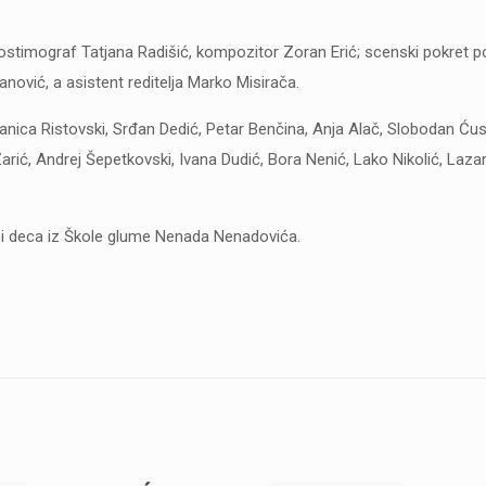
ostimograf Tatjana Radišić, kompozitor Zoran Erić; scenski pokret po
nović, a asistent reditelja Marko Misirača.
Danica Ristovski, Srđan Dedić, Petar Benčina, Anja Alač, Slobodan Ćus
rić, Andrej Šepetkovski, Ivana Dudić, Bora Nenić, Lako Nikolić, Lazar
o i deca iz Škole glume Nenada Nenadovića.