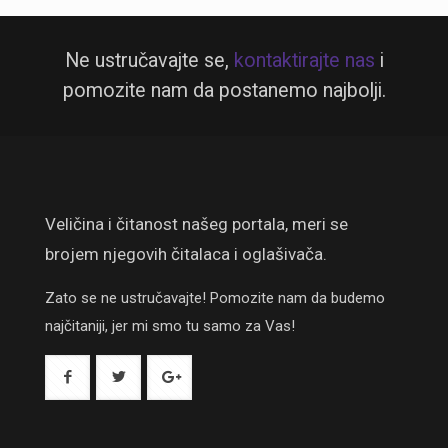
Ne ustručavajte se,
kontaktirajte nas
i
pomozite nam da postanemo najbolji.
Veličina i čitanost našeg portala, meri se
brojem njegovih čitalaca i oglašivača.
Zato se ne ustručavajte! Pomozite nam da budemo
najčitaniji, jer mi smo tu samo za Vas!