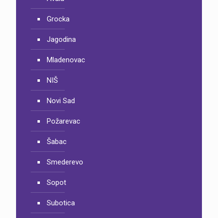
Grocka
Jagodina
Mladenovac
NIŠ
Novi Sad
Požarevac
Šabac
Smederevo
Sopot
Subotica