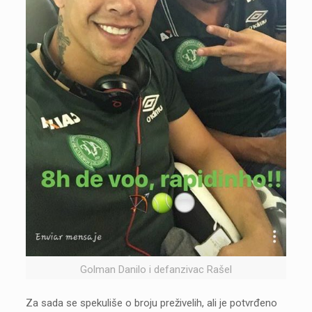
Golman Danilo i defanzivac Rašel
Za sada se spekuliše o broju preživelih, ali je potvrđeno