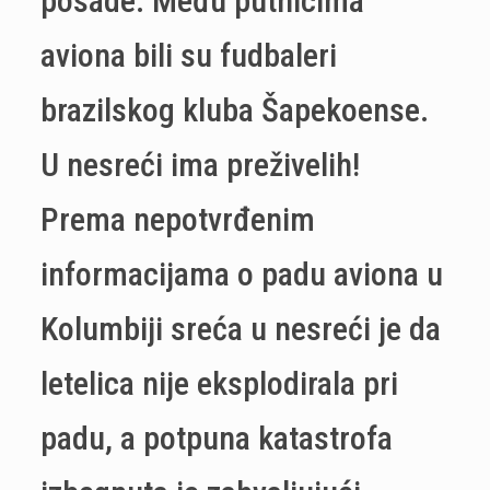
posade. Među putnicima
aviona bili su fudbaleri
brazilskog kluba Šapekoense.
U nesreći ima preživelih!
Prema nepotvrđenim
informacijama o padu aviona u
Kolumbiji sreća u nesreći je da
letelica nije eksplodirala pri
padu, a potpuna katastrofa