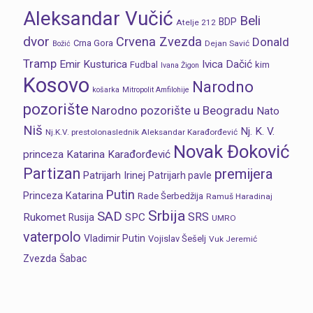
Aleksandar Vučić
Beli
BDP
Atelje 212
dvor
Crvena Zvezda
Donald
Crna Gora
Dejan Savić
Božić
Tramp
Emir Kusturica
Ivica Dačić
Fudbal
kim
Ivana Žigon
Kosovo
Narodno
košarka
Mitropolit Amfilohije
pozorište
Narodno pozorište u Beogradu
Nato
Niš
Nj. K. V.
Nj.K.V. prestolonaslednik Aleksandar Karađorđević
Novak Đoković
princeza Katarina Karađorđević
Partizan
premijera
Patrijarh Irinej
Patrijarh pavle
Putin
Princeza Katarina
Rade Šerbedžija
Ramuš Haradinaj
Srbija
SAD
SRS
Rukomet
SPC
Rusija
UMRO
vaterpolo
Vladimir Putin
Vojislav Šešelj
Vuk Jeremić
Zvezda
Šabac