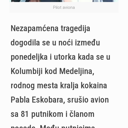
Pilot aviona
Nezapamćena tragedija
dogodila se u noći između
ponedeljka i utorka kada se u
Kolumbiji kod Medeljina,
rodnog mesta kralja kokaina
Pabla Eskobara, srušio avion
sa 81 putnikom i članom