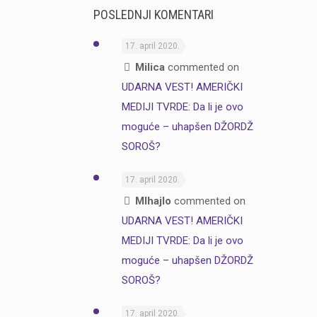
POSLEDNJI KOMENTARI
17. april 2020.
Milica
commented on
UDARNA VEST! AMERIČKI
MEDIJI TVRDE: Da li je ovo
moguće – uhapšen DŽORDŽ
SOROŠ?
17. april 2020.
MIhajlo
commented on
UDARNA VEST! AMERIČKI
MEDIJI TVRDE: Da li je ovo
moguće – uhapšen DŽORDŽ
SOROŠ?
17. april 2020.