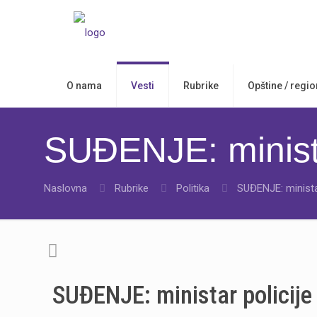
O nama
Vesti
Rubrike
Opštine / regio
SUĐENJE: minista
Naslovna
Rubrike
Politika
SUĐENJE: ministar
SUĐENJE: ministar policije