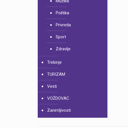
Muzika
Politika
Privreda
Sport
Zdravlje
Trebinje
TURIZAM
Vesti
VOŽDOVAC
Zanimljivosti