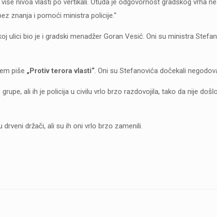
e i više nivoa vlasti po vertikali. Otuda je odgovornost gradskog vrha n
ez znanja i pomoći ministra policije.“
lici bio je i gradski menadžer Goran Vesić. Oni su ministra Stefanov
ojem piše
„Protiv terora vlasti“
. Oni su Stefanovića dočekali negodov
, ali ih je policija u civilu vrlo brzo razdovojila, tako da nije došlo 
veni držači, ali su ih oni vrlo brzo zamenili.