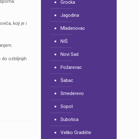
esporna.
Grocka
Jagodina
ića, koji je i
Mladenovac
NIŠ
anjem.
Novi Sad
do ozbiljnijih
Požarevac
Šabac
Smederevo
Sopot
Subotica
Veliko Gradište