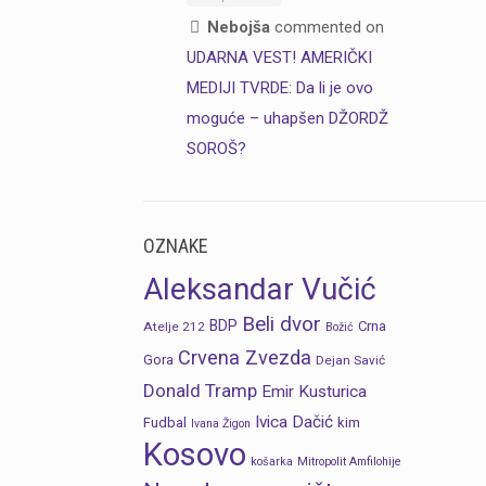
Nebojša
commented on
UDARNA VEST! AMERIČKI
MEDIJI TVRDE: Da li je ovo
moguće – uhapšen DŽORDŽ
SOROŠ?
OZNAKE
Aleksandar Vučić
Beli dvor
BDP
Crna
Atelje 212
Božić
Crvena Zvezda
Gora
Dejan Savić
Donald Tramp
Emir Kusturica
Ivica Dačić
Fudbal
kim
Ivana Žigon
Kosovo
košarka
Mitropolit Amfilohije