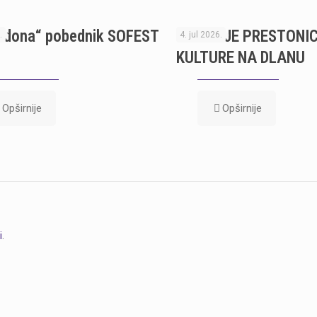
adona“ pobednik SOFEST
TREBINJE PRESTONI
.
4. jul 2026.
KULTURE NA DLANU
Opširnije
Opširnije
i
.