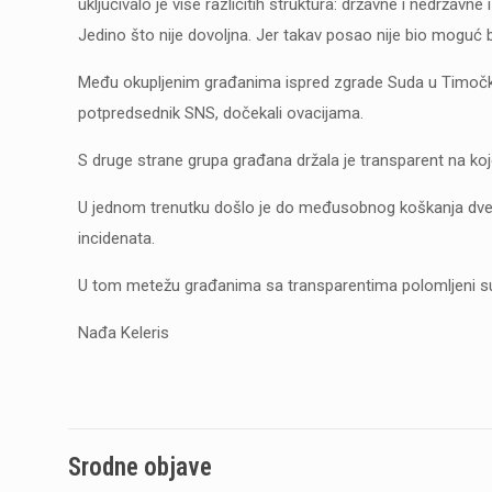
uključivalo je više različitih struktura: državne i nedržavn
Jedino što nije dovoljna. Jer takav posao nije bio moguć b
Među okupljenim građanima ispred zgrade Suda u Timočkoj u
potpredsednik SNS, dočekali ovacijama.
S druge strane grupa građana držala je transparent na k
U jednom trenutku došlo je do međusobnog koškanja dve grupe
incidenata.
U tom metežu građanima sa transparentima polomljeni su dr
Nađa Keleris
Srodne objave