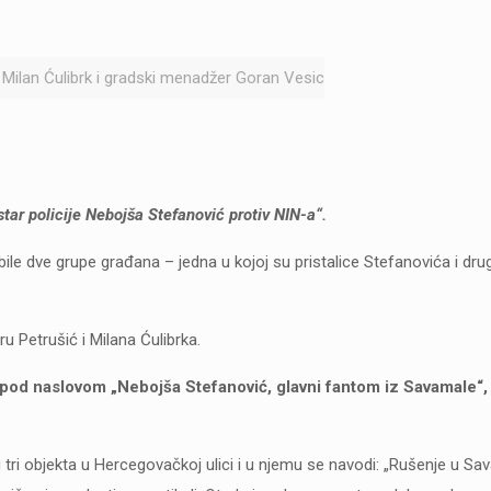
 Milan Ćulibrk i gradski menadžer Goran Vesic
ar policije Nebojša Stefanović protiv NIN-a“.
le dve grupe građana – jedna u kojoj su pristalice Stefanovića i dru
ru Petrušić i Milana Ćulibrka.
pod naslovom „Nebojša Stefanović, glavni fantom iz Savamale“, a 
tri objekta u Hercegovačkoj ulici i u njemu se navodi: „Rušenje u Sa