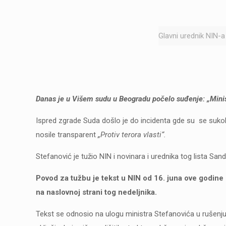
Glavni urednik NIN-a
Danas je u Višem sudu u Beogradu počelo suđenje: „Minist
Ispred zgrade Suda došlo je do incidenta gde su se sukobi
nosile transparent
„Protiv terora vlasti“.
Stefanović je tužio NIN i novinara i urednika tog lista Sand
Povod za tužbu je tekst u NIN od 16. juna ove godine 
na naslovnoj strani tog nedeljnika.
Tekst se odnosio na ulogu ministra Stefanovića u rušenju 