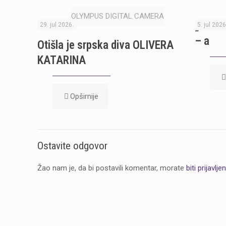
OLYMPUS DIGITAL CAMERA
„Karm
29. jul 2026.
5. jul 2026
– a
Otišla je srpska diva OLIVERA
KATARINA
Opširnije
Ostavite odgovor
Žao nam je, da bi postavili komentar, morate
biti prijavljen