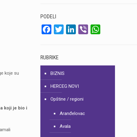
PODELI
Facebook
Twitter
LinkedIn
Viber
WhatsA
RUBRIKE
ge koje su
BIZNIS
HERCEG NOVI
Opštine / regioni
koji je bio i
Aranđelovac
Avala
vamali