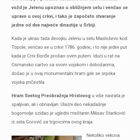
vožd je Jelenu upoznao u obližnjem selu i venčao se
upravo u ovoj crkvi, i tako je započeto stvaranje
jedne od dve najveće dinastije u Srbiji.
Kada je ukrao tada devojku Jelenu u selu Masloševo kod
Topole, venčao se u crkvi 1786. godine, i to nije jedini put
kada je Crni Đorđe prošao ovim putem. Idući u rat na
Osmansko cartvo sa svom vojskom i dobošarima,
došao je u ovaj monumentalni hram gde se srpska
vojska pričestila.
Hram Svetog Preobražnja Hristovog
u više navrata je
spaljivan, ali i obnavljan. Ulazni deo nekadašnje
bogomolje ozidao je ugledni meštanin Milisav Stanković
iz sela Gorovič sa trgovcima ovog kraja.
Nekoliko vekova