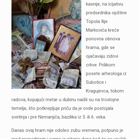
kasnije, na icijativu
predsednika opštine
Topola Ilije
Markovića kreće
ponovna obnova
hrama, gde se
ojačavaju zidovi
crkve. Prilikom
posete arheologa iz
Subotice i
Kragujevca, tokom
radova, kopajući metar u dubinu naišli su na troslojne
temelje, što potkrepljuje priču da je ovde postojala
svetinja i pre Nemanjića, bazilika iz 5. ili 6. veka.
Danas ovaj hram nije odoleo zubu vremena, potpuno je