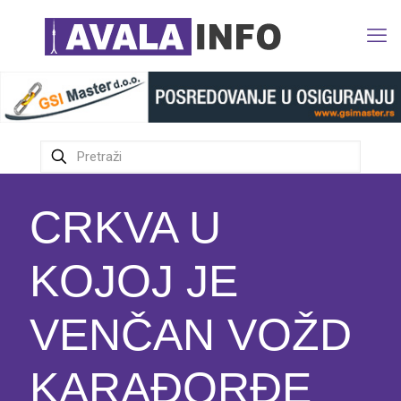
CRKVA U
KOJOJ JE
VENČAN VOŽD
KARAĐORĐE