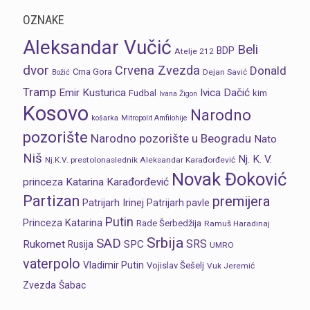
OZNAKE
Aleksandar Vučić
Beli
BDP
Atelje 212
dvor
Crvena Zvezda
Donald
Crna Gora
Dejan Savić
Božić
Tramp
Emir Kusturica
Ivica Dačić
Fudbal
kim
Ivana Žigon
Kosovo
Narodno
košarka
Mitropolit Amfilohije
pozorište
Narodno pozorište u Beogradu
Nato
Niš
Nj. K. V.
Nj.K.V. prestolonaslednik Aleksandar Karađorđević
Novak Đoković
princeza Katarina Karađorđević
Partizan
premijera
Patrijarh Irinej
Patrijarh pavle
Putin
Princeza Katarina
Rade Šerbedžija
Ramuš Haradinaj
Srbija
SAD
SRS
Rukomet
SPC
Rusija
UMRO
vaterpolo
Vladimir Putin
Vojislav Šešelj
Vuk Jeremić
Zvezda
Šabac