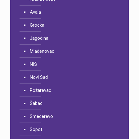
Avala
Grocka
Jagodina
Mladenovac
NIŠ
Novi Sad
Požarevac
Šabac
Smederevo
Sopot