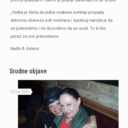
pred propadnjem i samo je pitanje dana kad će se urušiti.
„Velika je šteta da jedna ovakava svetinja propada,
duhovna obaveza svih meštana i srpskog naroda je da
se pokrenemo i ne dozvolimo da se uruši. To bi bio
poraz za sve pravoslavce.
Nađa A. Keleris
Srodne objave
29. jul 2026.