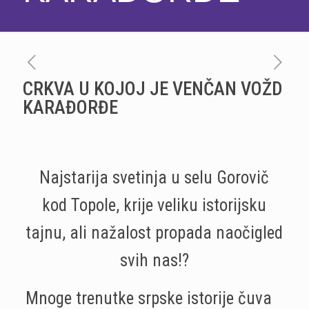
CRKVA U KOJOJ JE VENČAN VOŽD
KARAĐORĐE
Najstarija svetinja u selu Gorovič
kod Topole, krije veliku istorijsku
tajnu, ali nažalost propada naočigled
svih nas!?
Mnoge trenutke srpske istorije čuva