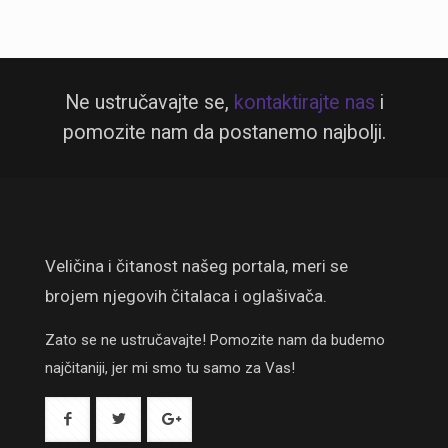
Ne ustručavajte se,
kontaktirajte nas
i
pomozite nam da postanemo najbolji.
Veličina i čitanost našeg portala, meri se
brojem njegovih čitalaca i oglašivača.
Zato se ne ustručavajte! Pomozite nam da budemo
najčitaniji, jer mi smo tu samo za Vas!