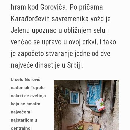
hram kod Goroviča. Po pričama
Karađorđevih savremenika vožd je
Jelenu upoznao u obližnjem selu i
venčao se upravo u ovoj crkvi, i tako
je započeto stvaranje jedne od dve
najveće dinastije u Srbiji.
U selu Gorovič
nadomak Topole
nalazi se svetinja
koja se smatra
najvećom i
najstarijom u
centralnoj