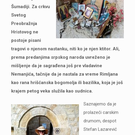
Šumadiji. Za crkvu
Svetog
Preobražnja
Hristovog ne
postoje pisani
tragovi o njenom nastanku, niti ko je njen ktitor. Ali,
prema predanjima srpskog naroda uvreženo je
mišljenje da je sagrađena još pre vladavine
Nemanjića, tačnije da je nastala za vreme Rimljana
kao rana hrišćanska bogomolja ili bazilika, koja je još
krajem petog veka služila kao sudnica.
Saznajemo da je
prolazeći carskim
drumom, despot
Stefan Lazarević