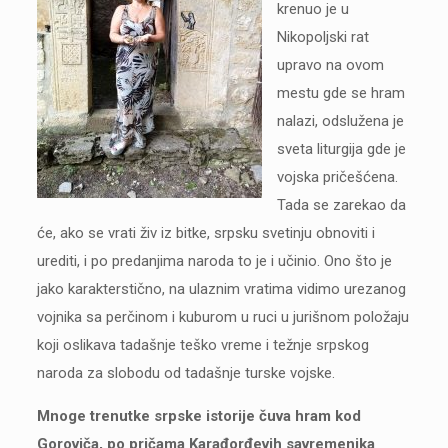
krenuo je u
Nikopoljski rat
upravo na ovom
mestu gde se hram
nalazi, odslužena je
sveta liturgija gde je
vojska pričešćena.
Tada se zarekao da
će, ako se vrati živ iz bitke, srpsku svetinju obnoviti i
urediti, i po predanjima naroda to je i učinio. Ono što je
jako karakterstično, na ulaznim vratima vidimo urezanog
vojnika sa perčinom i kuburom u ruci u jurišnom položaju
koji oslikava tadašnje teško vreme i težnje srpskog
naroda za slobodu od tadašnje turske vojske.
Mnoge trenutke srpske istorije čuva hram kod
Goroviča, po pričama Karađorđevih savremenika