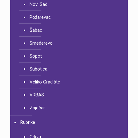
Novi Sad
Požarevac
Šabac
Smederevo
Sopot
Subotica
Veliko Gradište
VRBAS
Zaječar
Rubrike
Crkva