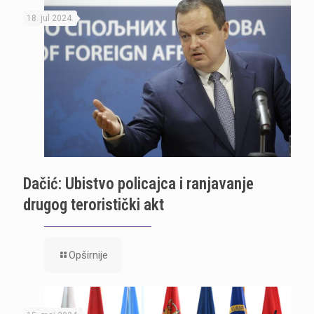
18. jul 2024.
Dačić: Ubistvo policajca i ranjavanje
drugog teroristički akt
Opširnije