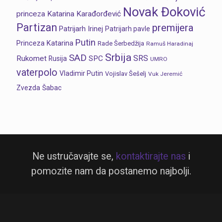
Novak Đoković
princeza Katarina Karađorđević
Partizan
premijera
Patrijarh Irinej
Patrijarh pavle
Putin
Princeza Katarina
Rade Šerbedžija
Ramuš Haradinaj
Srbija
SAD
SRS
Rukomet
SPC
Rusija
UMRO
vaterpolo
Vladimir Putin
Vojislav Šešelj
Vuk Jeremić
Zvezda
Šabac
Ne ustručavajte se,
kontaktirajte nas
i
pomozite nam da postanemo najbolji.