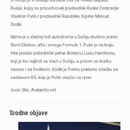
U Sočiju je u nedelju održana trka za Veliku nagradu
Rusije, kojoj su prisustvovali predsednik Ruske Federacije
Vladimir Putin i predsednik Republike Srpske Milorad
Dodik.
Njima je u zlatnoj loži autodroma u Sočiju društvo pravio
Berni Eklston, alfa i omega Formule 1. Putin je na kraju
trke predao pobednički pehar Britancu Luisu Hamiltonu,
koji je bio najbrži na stazi u Sočiju, a potom se kratko
sastao i sa Dodikom. Dodik je Putinu poklonio značku sa
zastavom RS, koju je Putin okačio na rever.
Izvor: Blic, Avalainfo.net
Srodne objave