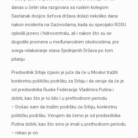
danas u četiri oka razgovara sa ruskim kolegom.
Sastanak dvojice šefova država dolazi nekoliko dana
nakon incidenta na Gazivodama, kada su specijalci ROSU
opkolili jezero i hidrocentralu, ali i nakon što su se
dogodile promene u međunarodnim okolnostima, pre
svega relaksiranje stava Sjedinjenih Država po tom
pitanju.
Predsednik Srbije izjavio je juče da će u Moskvi tražiti
konkretnu političku podršku za Srbiju i da veruje da će je
od predsednika Ruske Federacije Vladimira Putina i
dobiti, kao što je to bilo i u prethodnom periodu.
– Došao sam da tražim podršku za Srbiju, konkretnu
političku podršku. Verujem da ćemo je od predsednika
Putina dobiti, kao što smo je imali u prethodnom periodu
– rekao je on.