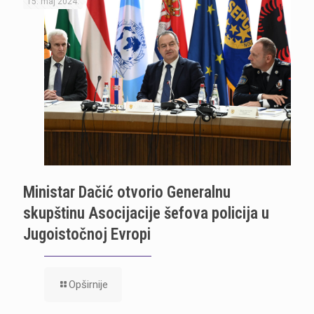
15. maj 2024.
Ministar Dačić otvorio Generalnu
skupštinu Asocijacije šefova policija u
Jugoistočnoj Evropi
Opširnije