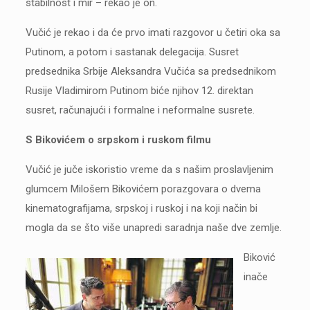
stabilnost i mir – rekao je on.
Vučić je rekao i da će prvo imati razgovor u četiri oka sa
Putinom, a potom i sastanak delegacija. Susret
predsednika Srbije Aleksandra Vučića sa predsednikom
Rusije Vladimirom Putinom biće njihov 12. direktan
susret, računajući i formalne i neformalne susrete.
S Bikovićem o srpskom i ruskom filmu
Vučić je juče iskoristio vreme da s našim proslavljenim
glumcem Milošem Bikovićem porazgovara o dvema
kinematografijama, srpskoj i ruskoj i na koji način bi
mogla da se što više unapredi saradnja naše dve zemlje.
Biković
inače