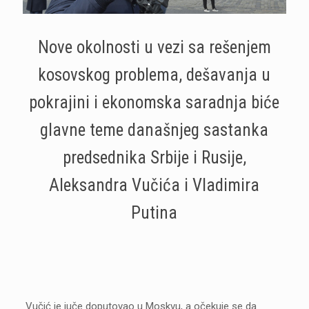
Nove okolnosti u vezi sa rešenjem
kosovskog problema, dešavanja u
pokrajini i ekonomska saradnja biće
glavne teme današnjeg sastanka
predsednika Srbije i Rusije,
Aleksandra Vučića i Vladimira
Putina
Vučić je juče doputovao u Moskvu, a očekuje se da