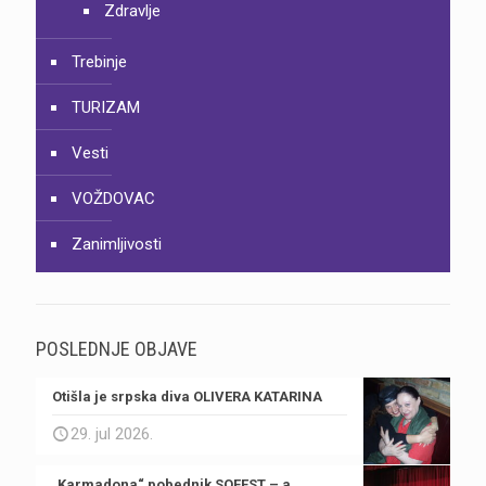
Zdravlje
Trebinje
TURIZAM
Vesti
VOŽDOVAC
Zanimljivosti
POSLEDNJE OBJAVE
Otišla je srpska diva OLIVERA KATARINA
29. jul 2026.
„Karmadona“ pobednik SOFEST – a