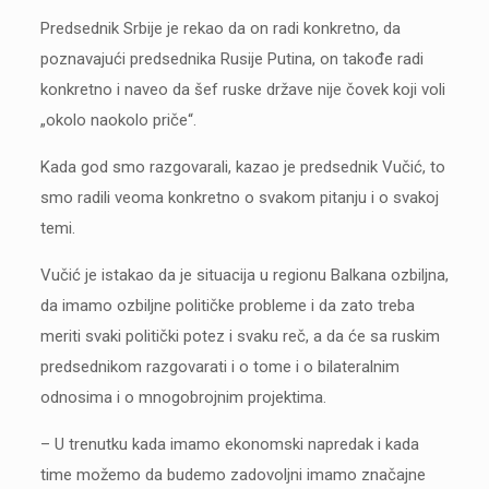
Predsednik Srbije je rekao da on radi konkretno, da
poznavajući predsednika Rusije Putina, on takođe radi
konkretno i naveo da šef ruske države nije čovek koji voli
„okolo naokolo priče“.
Kada god smo razgovarali, kazao je predsednik Vučić, to
smo radili veoma konkretno o svakom pitanju i o svakoj
temi.
Vučić je istakao da je situacija u regionu Balkana ozbiljna,
da imamo ozbiljne političke probleme i da zato treba
meriti svaki politički potez i svaku reč, a da će sa ruskim
predsednikom razgovarati i o tome i o bilateralnim
odnosima i o mnogobrojnim projektima.
– U trenutku kada imamo ekonomski napredak i kada
time možemo da budemo zadovoljni imamo značajne