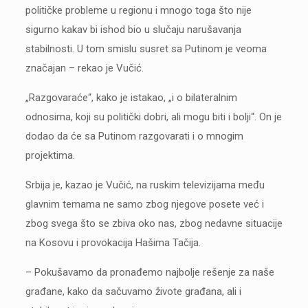
političke probleme u regionu i mnogo toga što nije
sigurno kakav bi ishod bio u slučaju narušavanja
stabilnosti. U tom smislu susret sa Putinom je veoma
značajan – rekao je Vučić.
„Razgovaraće“, kako je istakao, „i o bilateralnim
odnosima, koji su politički dobri, ali mogu biti i bolji“. On je
dodao da će sa Putinom razgovarati i o mnogim
projektima.
Srbija je, kazao je Vučić, na ruskim televizijama među
glavnim temama ne samo zbog njegove posete već i
zbog svega što se zbiva oko nas, zbog nedavne situacije
na Kosovu i provokacija Hašima Tačija.
– Pokušavamo da pronađemo najbolje rešenje za naše
građane, kako da sačuvamo živote građana, ali i