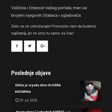
Veličina i čitanost našeg portala, meri se
brojem njegovih čitalaca i oglašivača.
Zato se ne ustručavajte! Pomozite nam da budemo
najčitaniji, jer mi smo tu samo za Vas!
Poslednje objave
Otišla je srpska diva OLIVERA
KATARINA
29. jul 2026.
„Karmadona“ pobednik SOFEST – a