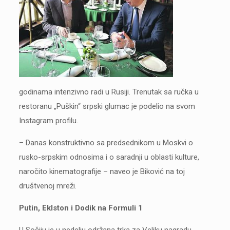
godinama intenzivno radi u Rusiji. Trenutak sa ručka u
restoranu „Puškin“ srpski glumac je podelio na svom
Instagram profilu.
– Danas konstruktivno sa predsednikom u Moskvi o
rusko-srpskim odnosima i o saradnji u oblasti kulture,
naročito kinematografije – naveo je Biković na toj
društvenoj mreži.
Putin, Eklston i Dodik na Formuli 1