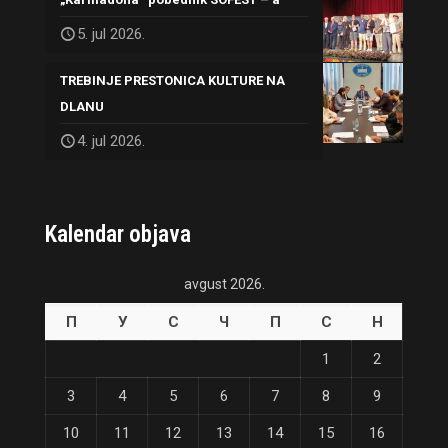
5. jul 2026.
TREBINJE PRESTONICA KULTURE NA
DLANU
4. jul 2026.
Kalendar objava
avgust 2026.
П
У
С
Ч
П
С
Н
1
2
3
4
5
6
7
8
9
10
11
12
13
14
15
16