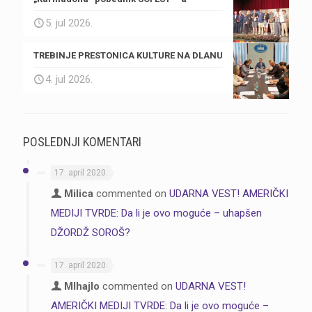
5. jul 2026.
TREBINJE PRESTONICA KULTURE NA DLANU
4. jul 2026.
POSLEDNJI KOMENTARI
17. april 2020.
Milica
commented on
UDARNA VEST! AMERIČKI
MEDIJI TVRDE: Da li je ovo moguće – uhapšen
DŽORDŽ SOROŠ?
17. april 2020.
MIhajlo
commented on
UDARNA VEST!
AMERIČKI MEDIJI TVRDE: Da li je ovo moguće –