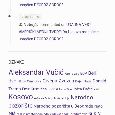
uhapšen DŽORDŽ SOROŠ?
17. april 2020.
Nebojša
commented on
UDARNA VEST!
AMERIČKI MEDIJI TVRDE: Da li je ovo moguće –
uhapšen DŽORDŽ SOROŠ?
OZNAKE
Aleksandar Vučić
Beli
BDP
Atelje 212
dvor
Crvena Zvezda
Donald
Crna Gora
Dejan Savić
Božić
Tramp
Emir Kusturica
Ivica Dačić
Fudbal
kim
Ivana Žigon
Kosovo
Narodno
košarka
Mitropolit Amfilohije
pozorište
Narodno pozorište u Beogradu
Nato
Niš
Nj. K. V.
Nj.K.V. prestolonaslednik Aleksandar Karađorđević