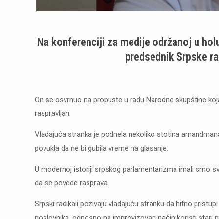
Na konferenciji za medije održanoj u ho
predsednik Srpske rad
On se osvrnuo na propuste u radu Narodne skupštine koja
raspravljan.
Vladajuća stranka je podnela nekoliko stotina amandman
povukla da ne bi gubila vreme na glasanje.
U modernoj istoriji srpskog parlamentarizma imali smo sv
da se povede rasprava.
Srpski radikali pozivaju vladajuću stranku da hitno pristu
poslovnika, odnosno na improvizovan način koristi stari 