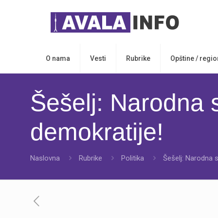
O nama
Vesti
Rubrike
Opštine / regio
Šešelj: Narodna 
demokratije!
Naslovna
Rubrike
Politika
Šešelj: Narodna 