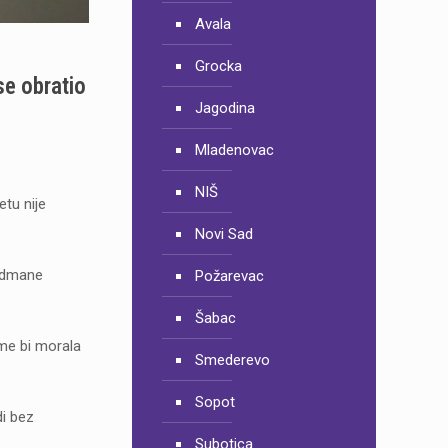
Avala
Grocka
se obratio
Jagodina
Mladenovac
NIŠ
tu nije
Novi Sad
andmane
Požarevac
Šabac
ome bi morala
Smederevo
Sopot
di bez
Subotica