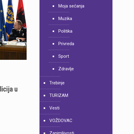
Moja sećanja
Muzika
Politika
Privreda
Sport
Zdravlje
o
Trebinje
icija u
TURIZAM
Vesti
VOŽDOVAC
Zanimljivosti