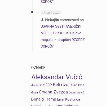
SOROŠ?
17. april 2020.
Nebojša
commented on
UDARNA VEST! AMERIČKI
MEDIJI TVRDE: Da li je ovo
moguće – uhapšen DŽORDŽ
SOROŠ?
OZNAKE
Aleksandar Vučić
Beli dvor
BDP
Crna
Atelje 212
Božić
Crvena Zvezda
Gora
Dejan Savić
Donald Tramp
Emir Kusturica