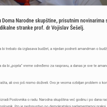
lu Doma Narodne skupštine, prisutnim novinarima 
ikalne stranke prof. dr Vojislav Šešelj.
 bi trebalo da izglasava budžet, a nijedan podneti amandman o budže
a da bi „pojela“ vreme određeno za raspravu, a danas je sve te am
ašta, ali ovo još nismo doživeli. Ovo je veoma ozbiljan problem o k
pi izradi Poslovnika o radu. Narodna skupština već godinu i po dana ra
poslovnik, što je nedopustivo po demokratskoj parlamentarnoj praksi.