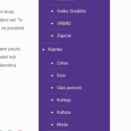
Veliko Gradište
po broju
jeni rad. To
VRBAS
e se ponašati
Zaječar
rajne pauze,
Rubrike
dati teži
Crkva
 Narodnoj
Dvor
Glas javnosti
Kuhinja
Kultura
Moda