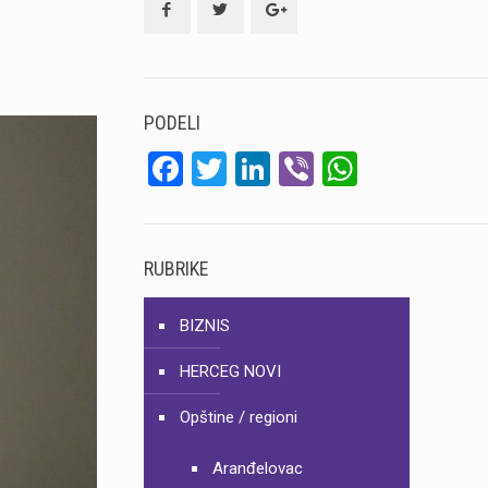
PODELI
Facebook
Twitter
LinkedIn
Viber
WhatsA
RUBRIKE
BIZNIS
HERCEG NOVI
Opštine / regioni
Aranđelovac