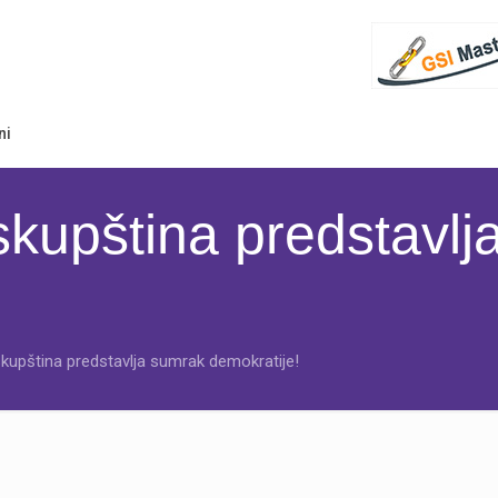
ni
skupština predstavlj
skupština predstavlja sumrak demokratije!