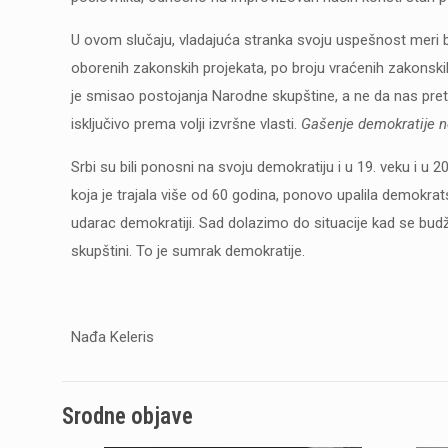
U ovom slučaju, vladajuća stranka svoju uspešnost meri 
oborenih zakonskih projekata, po broju vraćenih zakonskih
je smisao postojanja Narodne skupštine, a ne da nas pretv
isključivo prema volji izvršne vlasti.
Gašenje demokratije ne
Srbi su bili ponosni na svoju demokratiju i u 19. veku i u
koja je trajala više od 60 godina, ponovo upalila demokrats
udarac demokratiji. Sad dolazimo do situacije kad se bu
skupštini. To je sumrak demokratije.
Nađa Keleris
Srodne objave