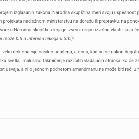
brojem izglasanih zakona. Narodna skupština meri svoju uspešnost 
 projekata nadležnom ministarstvu na doradu ili prepravku, na ponovl
ore u Narodnu skupštinu koja je izvršni organ izvršne vlasti i koja ć
 može biti u interesu nikoga u Srbiji.
 20. veku dok ona nije nasilno ugašena, a onda, kad su se nakon dugot
ka svetla, imali smo takmičenje različitih vladajućih stranka: ko će za
džet usvaja, a ni o jednom podnetom amandmanu ne može biti reči u