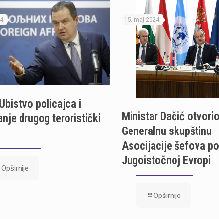
4.
15. maj 2024.
Ubistvo policajca i
Ministar Dačić otvori
anje drugog teroristički
Generalnu skupštinu
Asocijacije šefova pol
Jugoistočnoj Evropi
Opširnije
Opširnije