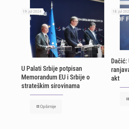
19. jul 2024.
18. jul 202
Dačić: 
U Palati Srbije potpisan
ranjav
Memorandum EU i Srbije o
akt
strateškim sirovinama
Opširnije