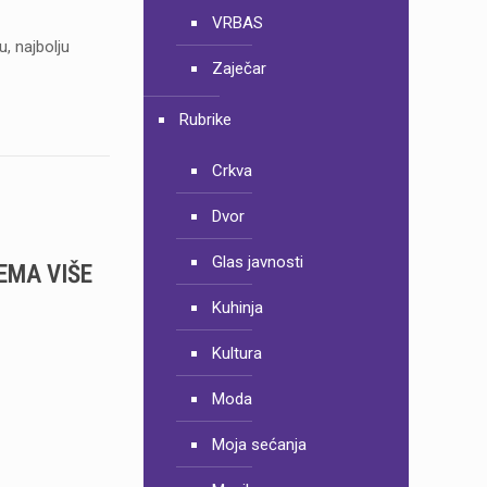
VRBAS
u, najbolju
Zaječar
Rubrike
Crkva
Dvor
Glas javnosti
EMA VIŠE
Kuhinja
Kultura
Moda
Moja sećanja