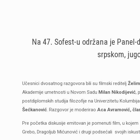
Na 47. Sofest-u održana je Panel-di
srpskom, jug
Učesnici dvosatnog razgovora bili su filmski reditelj
Želimi
Akademije umetnosti u Novom Sadu
Milan Nikodijević
, 
postdiplomskih studija filozofije na Univerzitetu Kolumbij
Šećkanović
. Razgovor je moderirao
Aca Avramović, čla
Pre početka diskusije emitovan je pomenuti film, u kojem 
Grebo, Dragoljub Mićunović i drugi podsećali svojih iskus