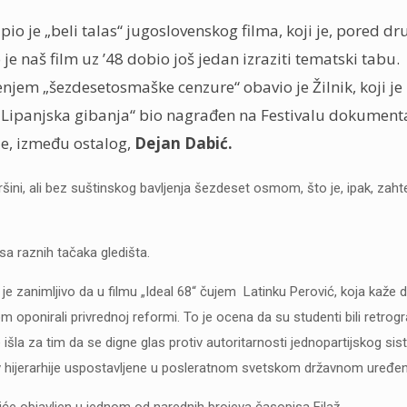
 je „beli talas“ jugoslovenskog filma, koji je, pored dr
 je naš film uz ’48 dobio još jedan izraziti tematski tabu.
enjem „šezdesetosmaške cenzure“ obavio je Žilnik, koji je
 „Lipanjska gibanja“ bio nagrađen na Festivalu dokument
e, između ostalog,
Dejan Dabić.
ovršini, ali bez suštinskog bavljenja šezdeset osmom, što je, ipak, zaht
 sa raznih tačaka gledišta.
 je zanimljivo da u filmu „Ideal 68“ čujem Latinku Perović, koja kaže 
m oponirali privrednoj reformi. To je ocena da su studenti bili retrograt
 išla za tim da se digne glas protiv autoritarnosti jednopartijskog si
iv hijerarhije uspostavljene u posleratnom svetskom državnom uređen