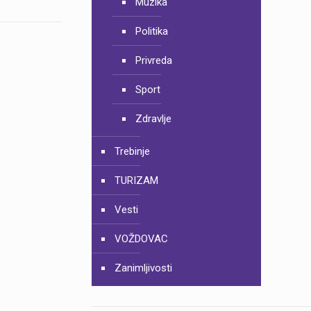
Muzika
Politika
Privreda
Sport
Zdravlje
Trebinje
TURIZAM
Vesti
VOŽDOVAC
Zanimljivosti