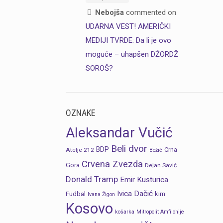
Nebojša
commented on
UDARNA VEST! AMERIČKI
MEDIJI TVRDE: Da li je ovo
moguće – uhapšen DŽORDŽ
SOROŠ?
OZNAKE
Aleksandar Vučić
Beli dvor
BDP
Crna
Atelje 212
Božić
Crvena Zvezda
Gora
Dejan Savić
Donald Tramp
Emir Kusturica
Ivica Dačić
Fudbal
kim
Ivana Žigon
Kosovo
košarka
Mitropolit Amfilohije