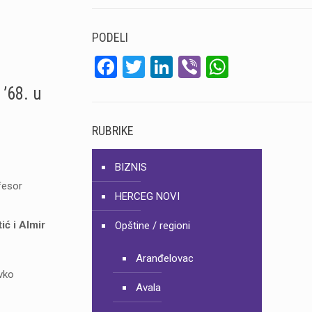
PODELI
Facebook
Twitter
LinkedIn
Viber
WhatsA
 ’68. u
RUBRIKE
BIZNIS
fesor
HERCEG NOVI
ić i Almir
Opštine / regioni
Aranđelovac
avko
Avala