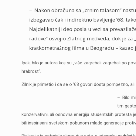
–
Nakon obračuna sa „crnim talasom“ nastupio
izbegavao čak i indirektno bavljenje ’68; tako
Najdelikatniji deo posla u vezi sa prevazilaž
radove“ osvojio Zlatnog medveda, dok je za
kratkometražnog filma u Beogradu – kazao j
Ipak, bilo je autora koji su „više zagrebali zagrebali po p
hrabrost“.
Žilnik je primetio i da se o ’68 govori dosta pompezno, ali
–
Bilo mi
tim gesto
konzervativni, ali osnovna energija studentskih protesta je
bili inspirisani svetskom pobunom mlade generacije prot