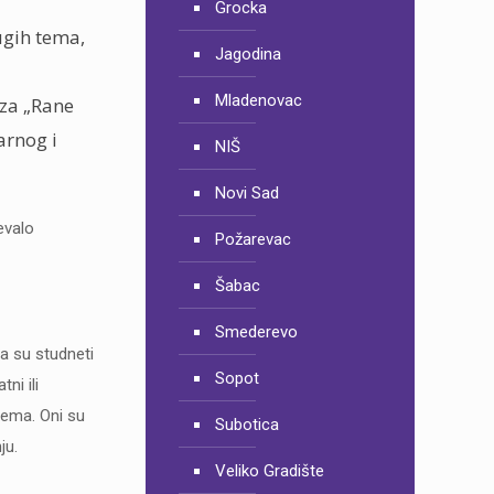
Grocka
ugih tema,
Jagodina
Mladenovac
 za „Rane
arnog i
NIŠ
Novi Sad
evalo
Požarevac
Šabac
Smederevo
da su studneti
Sopot
ni ili
stema. Oni su
Subotica
ju.
Veliko Gradište