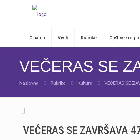
O nama
Vesti
Rubrike
Opštine / regio
VEČERAS SE Z
Naslovna
Rubrike
Kultura
VEČERAS SE ZA
VEČERAS SE ZAVRŠAVA 4