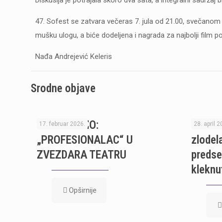
Diskusija je potrajala skoro dva sata, a integralni sadržaj
47. Sofest se zatvara večeras 7. jula od 21.00, svečanom d
mušku ulogu, a biće dodeljena i nagrada za najbolji film po 
Nađa Andrejević Keleris
Srodne objave
PREMIJERNO:
LORDA
17. februar 2026.
28. april 2
„PROFESIONALAC“ U
zlodel
ZVEZDARA TEATRU
predse
kleknut
Opširnije