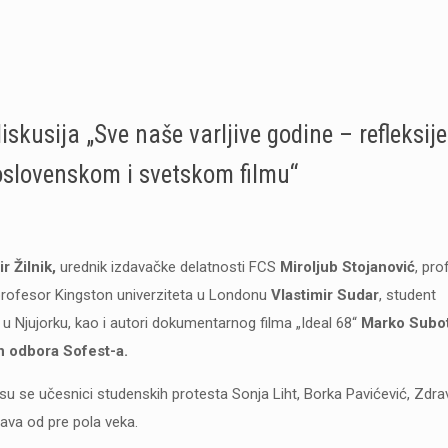
skusija „Sve naše varljive godine – refleksije
oslovenskom i svetskom filmu“
r Žilnik,
urednik izdavačke delatnosti FCS
Miroljub Stojanović
, pro
profesor Kingston univerziteta u Londonu
Vlastimir Sudar
, student
a u Njujorku, kao i autori dokumentarnog filma „Ideal 68“
Marko Subot
n odbora Sofest-a.
su se učesnici studenskih protesta Sonja Liht, Borka Pavićević, Zdr
tava od pre pola veka.