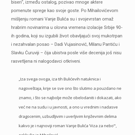
biseri“, između ostalog, pozivao mnoge aktere
pomenute sprege kao svoje goste. Po Mihailovićevom
mišljenju romani Vanje Bulića su i svojevrstan omaž
hrabrim novinarima u olovna vremena izolacije Srbije 90-
ih godina, koji su izgubili život obavljajući svoj mukotrpan
i nezahvalan posao – Dadi Vujasinović, Milanu Pantiću i
Slavku Ćuruviji – čija ubistva posle više decenija još nisu
rasvetljena ni nalogodavci otkriveni.
„Iza svega ovoga, iza tih Bulićevih natuknica i
nagoveštaja, krije se sve ono što slutimo a pouzdano ne
znamo, i što se najbolje može obelodaniti i dokazati, ako
već ne na sudu i u javnosti, a ono u vrednim i nadasve
dragocenim, uzbudljivim i uverljivim književnim delima
kakvo je i najnoviji roman Vanje Bulića ’Viza za nebo’“,
zaključio je Mihajlović.