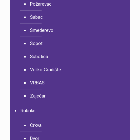
Požarevac
Šabac
Smederevo
Sopot
Subotica
Veliko Gradište
VRBAS
Zaječar
Rubrike
Crkva
Dvor