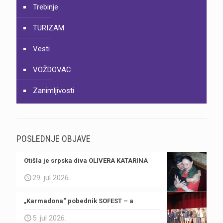
Trebinje
TURIZAM
Vesti
VOŽDOVAC
Zanimljivosti
POSLEDNJE OBJAVE
Otišla je srpska diva OLIVERA KATARINA
29. jul 2026.
„Karmadona“ pobednik SOFEST – a
5. jul 2026.