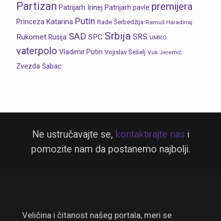
Partizan
premijera
Patrijarh Irinej
Patrijarh pavle
Putin
Princeza Katarina
Rade Šerbedžija
Ramuš Haradinaj
Srbija
SAD
SRS
Rukomet
SPC
Rusija
UMRO
vaterpolo
Vladimir Putin
Vojislav Šešelj
Vuk Jeremić
Zvezda
Šabac
Ne ustručavajte se,
kontaktirajte nas
i
pomozite nam da postanemo najbolji.
Veličina i čitanost našeg portala, meri se