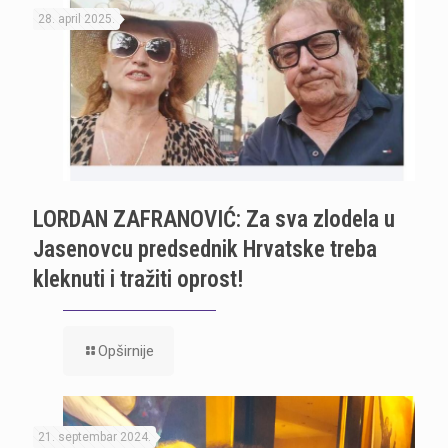
28. april 2025.
LORDAN ZAFRANOVIĆ: Za sva zlodela u
Jasenovcu predsednik Hrvatske treba
kleknuti i tražiti oprost!
Opširnije
21. septembar 2024.