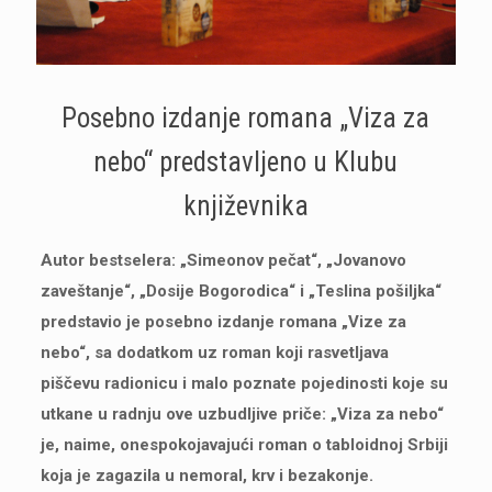
Posebno izdanje romana „Viza za
nebo“ predstavljeno u Klubu
književnika
Autor bestselera: „Simeonov pečat“, „Jovanovo
zaveštanje“, „Dosije Bogorodica“ i „Teslina pošiljka“
predstavio je posebno izdanje romana „Vize za
nebo“, sa dodatkom uz roman koji rasvetljava
piščevu radionicu i malo poznate pojedinosti koje su
utkane u radnju ove uzbudljive priče: „Viza za nebo“
je, naime, onespokojavajući roman o tabloidnoj Srbiji
koja je zagazila u nemoral, krv i bezakonje.