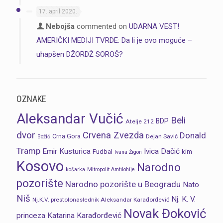
17. april 2020.
Nebojša
commented on
UDARNA VEST!
AMERIČKI MEDIJI TVRDE: Da li je ovo moguće –
uhapšen DŽORDŽ SOROŠ?
OZNAKE
Aleksandar Vučić
Beli
BDP
Atelje 212
dvor
Crvena Zvezda
Donald
Crna Gora
Dejan Savić
Božić
Tramp
Emir Kusturica
Ivica Dačić
Fudbal
kim
Ivana Žigon
Kosovo
Narodno
košarka
Mitropolit Amfilohije
pozorište
Narodno pozorište u Beogradu
Nato
Niš
Nj. K. V.
Nj.K.V. prestolonaslednik Aleksandar Karađorđević
Novak Đoković
princeza Katarina Karađorđević