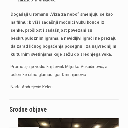
Događaji u romanu „Viza za nebo“ smenjuju se kao
na filmu: bivši i sadašnji moćnici vuku konce iz
senke, prošlost i sadašnjost povezani su
beskrupuloznim igrama, a nevidljivi igrači ne prezaju
da zarad ličnog bogaćenja posegnu i za najvrednijim
kulturnim svetinjama koje sežu do srednjega veka.
Promociju je vodio književnik Miljurko Vukadinović, a
odlomke čitao glumac Igor Damnjanović.
Nađa Andrejević Keleri
Srodne objave