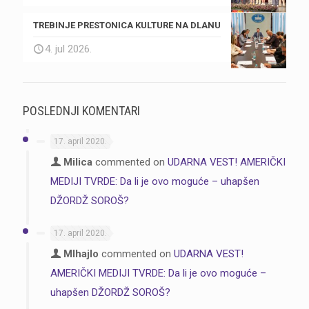
TREBINJE PRESTONICA KULTURE NA DLANU
4. jul 2026.
POSLEDNJI KOMENTARI
17. april 2020.
Milica
commented on
UDARNA VEST! AMERIČKI
MEDIJI TVRDE: Da li je ovo moguće – uhapšen
DŽORDŽ SOROŠ?
17. april 2020.
MIhajlo
commented on
UDARNA VEST!
AMERIČKI MEDIJI TVRDE: Da li je ovo moguće –
uhapšen DŽORDŽ SOROŠ?