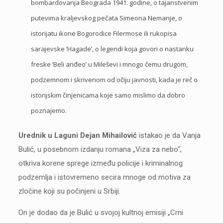
bombardovanja Beograda 1941. godine, o tajanstvenim
putevima kraljevskog pečata Simeona Nemanje, o
istorijatu ikone Bogorodice Filermose ili rukopisa
sarajevske ’Hagade’, o legendi koja govori o nastanku
freske ’Beli anđeo’ u Mileševi i mnogo čemu drugom,
podzemnom i skrivenom od očiju javnosti, kada je reč o
istorijskim činjenicama koje samo mislimo da dobro
poznajemo.
Urednik u Laguni Dejan Mihailović
istakao je da Vanja
Bulić, u posebnom izdanju romana „Viza za nebo“,
otkriva korene sprege između policije i kriminalnog
podzemlja i istovremeno secira mnoge od motiva za
zločine koji su počinjeni u Srbiji.
On je dodao da je Bulić u svojoj kultnoj emisiji „Crni