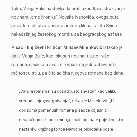
Tako, Vanja Bulić nastavlja da prati uzbudljiva istraživanja
novinara „crne hronike“ Novaka Ivanovića, ovoga puta
povodom ubistva vlasnika noćnog kluba Laleta Svica,
nekadašnjeg žestokog momka sa beogradskog asfalta.
Pisac i književni kritičar Milisav Milenković
istakao je
da je Vanja Bulić, kao iskusan novinar i autor više
romana, sjedinio u svojim romanima jednostavnost i
rečitost u stilu, pa čitalac čita njegove romane bez daha.
„Vanjini romani nisu dosadni, i to shvatam kao veliku
vrednost njegovog pisanja“, rekao je Milenković. „U
dodacima pomenutih romana pisac će objasniti
neupućenom čitaocu mnoge malo poznate pojedinosti o
nestanku knjižnog fonda Narodne biblioteke posle