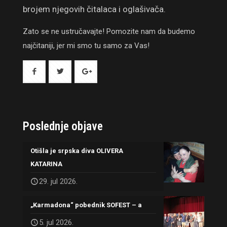
brojem njegovih čitalaca i oglašivača.
Zato se ne ustručavajte! Pomozite nam da budemo
najčitaniji, jer mi smo tu samo za Vas!
Poslednje objave
Otišla je srpska diva OLIVERA
KATARINA
29. jul 2026.
„Karmadona“ pobednik SOFEST – a
5. jul 2026.