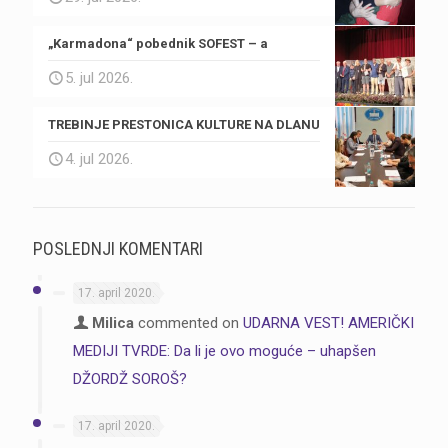
„Karmadona“ pobednik SOFEST – a
5. jul 2026.
TREBINJE PRESTONICA KULTURE NA DLANU
4. jul 2026.
POSLEDNJI KOMENTARI
17. april 2020.
Milica
commented on
UDARNA VEST! AMERIČKI
MEDIJI TVRDE: Da li je ovo moguće – uhapšen
DŽORDŽ SOROŠ?
17. april 2020.