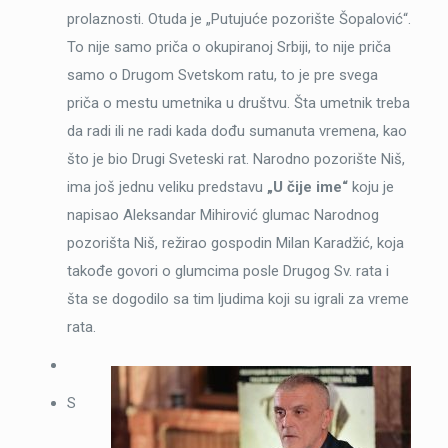
prolaznosti. Otuda je „Putujuće pozorište Šopalović“.
To nije samo priča o okupiranoj Srbiji, to nije priča
samo o Drugom Svetskom ratu, to je pre svega
priča o mestu umetnika u društvu. Šta umetnik treba
da radi ili ne radi kada dođu sumanuta vremena, kao
što je bio Drugi Sveteski rat. Narodno pozorište Niš,
ima još jednu veliku predstavu
„U čije ime“
koju je
napisao Aleksandar Mihirović glumac Narodnog
pozorišta Niš, režirao gospodin Milan Karadžić, koja
takođe govori o glumcima posle Drugog Sv. rata i
šta se dogodilo sa tim ljudima koji su igrali za vreme
rata.
S