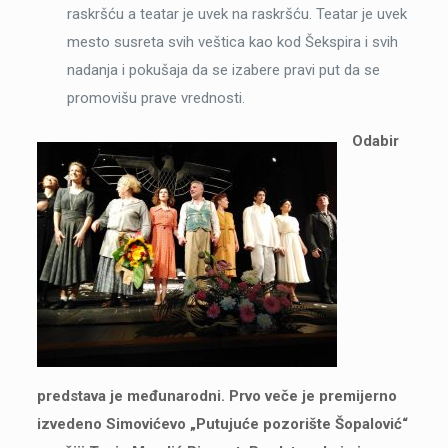
raskršću a teatar je uvek na raskršću. Teatar je uvek
mesto susreta svih veštica kao kod Šekspira i svih
nadanja i pokušaja da se izabere pravi put da se
promovišu prave vrednosti.
Odabir
predstava je međunarodni. Prvo veče je premijerno
izvedeno Simovićevo „Putujuće pozorište Šopalović“