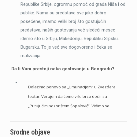
Republike Srbije, ogromnu pomoć od grada Niša i od
publike. Nama su predstave sve jako dobro
posećene, imamo veliki broj što gostujućih
predstava, naših gostovanja već sledeći mesec
idemo što u Srbiju, Makedoniju, Republiku Srpsku,
Bugarsku. To je već sve dogovoreno i čeka se
realizacija.
Da li Vam prestoji neko gostovanje u Beogradu?
Dolazimo ponovo sa „Limunacijom“ u Zvezdara
teatar. Verujem da ćemo vrlo brzo doći i sa
„Putujućim pozorištem Šopalović“. Vidimo se.
Srodne objave