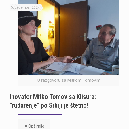
5. decembar 2024.
U razgovoru sa Mitkom Tomovim
Inovator Mitko Tomov sa Klisure:
“rudarenje” po Srbiji je štetno!
Opširnije