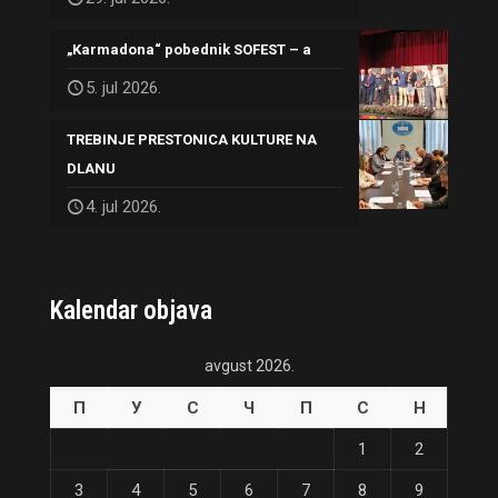
„Karmadona“ pobednik SOFEST – a
5. jul 2026.
TREBINJE PRESTONICA KULTURE NA
DLANU
4. jul 2026.
Kalendar objava
avgust 2026.
П
У
С
Ч
П
С
Н
1
2
3
4
5
6
7
8
9