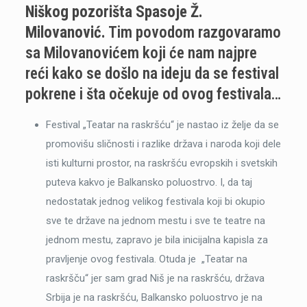
Niškog pozorišta Spasoje Ž.
Milovanović.
Tim povodom razgovaramo
sa Milovanovićem koji će nam najpre
reći kako se došlo na ideju da se festival
pokrene i šta očekuje od ovog festivala…
Festival „Teatar na raskršću“ je nastao iz želje da se
promovišu sličnosti i razlike država i naroda koji dele
isti kulturni prostor, na raskršću evropskih i svetskih
puteva kakvo je Balkansko poluostrvo. I, da taj
nedostatak jednog velikog festivala koji bi okupio
sve te države na jednom mestu i sve te teatre na
jednom mestu, zapravo je bila inicijalna kapisla za
pravljenje ovog festivala. Otuda je „Teatar na
raskršču“ jer sam grad Niš je na raskršću, država
Srbija je na raskršću, Balkansko poluostrvo je na