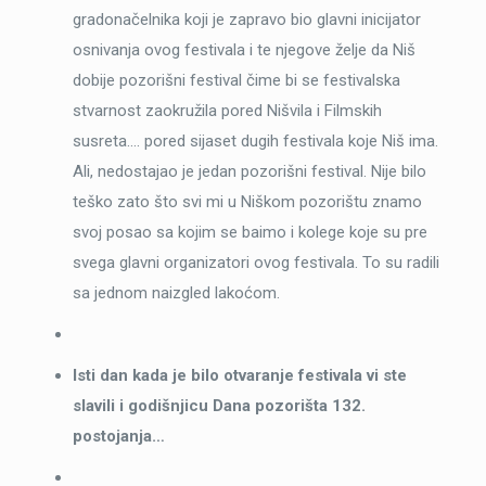
gradonačelnika koji je zapravo bio glavni inicijator
osnivanja ovog festivala i te njegove želje da Niš
dobije pozorišni festival čime bi se festivalska
stvarnost zaokružila pored Nišvila i Filmskih
susreta…. pored sijaset dugih festivala koje Niš ima.
Ali, nedostajao je jedan pozorišni festival. Nije bilo
teško zato što svi mi u Niškom pozorištu znamo
svoj posao sa kojim se baimo i kolege koje su pre
svega glavni organizatori ovog festivala. To su radili
sa jednom naizgled lakoćom.
Isti dan kada je bilo otvaranje festivala vi ste
slavili i godišnjicu Dana pozorišta 132.
postojanja…