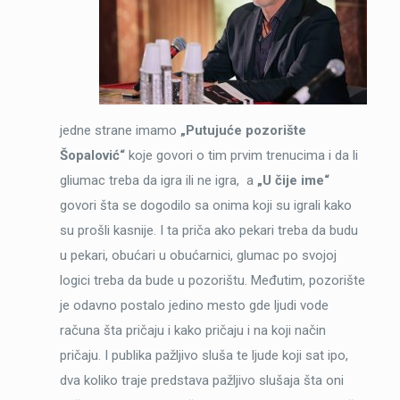
jedne strane imamo
„Putujuće pozorište
Šopalović“
koje govori o tim prvim trenucima i da li
gliumac treba da igra ili ne igra, a
„U čije ime“
govori šta se dogodilo sa onima koji su igrali kako
su prošli kasnije. I ta priča ako pekari treba da budu
u pekari, obućari u obućarnici, glumac po svojoj
logici treba da bude u pozorištu. Međutim, pozorište
je odavno postalo jedino mesto gde ljudi vode
računa šta pričaju i kako pričaju i na koji način
pričaju. I publika pažljivo sluša te ljude koji sat ipo,
dva koliko traje predstava pažljivo slušaja šta oni