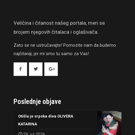
Veličina i čitanost našeg portala, meri se
brojem njegovih čitalaca i oglašivača.
Zato se ne ustručavajte! Pomozite nam da budemo
najčitaniji, jer mi smo tu samo za Vas!
Poslednje objave
Otišla je srpska diva OLIVERA
KATARINA
29. jul 2026.