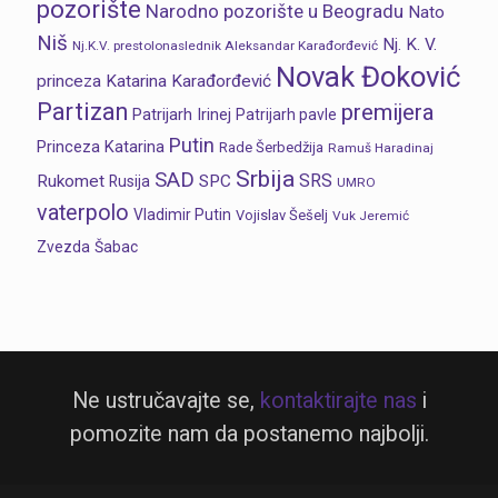
pozorište
Narodno pozorište u Beogradu
Nato
Niš
Nj. K. V.
Nj.K.V. prestolonaslednik Aleksandar Karađorđević
Novak Đoković
princeza Katarina Karađorđević
Partizan
premijera
Patrijarh Irinej
Patrijarh pavle
Putin
Princeza Katarina
Rade Šerbedžija
Ramuš Haradinaj
Srbija
SAD
SRS
Rukomet
SPC
Rusija
UMRO
vaterpolo
Vladimir Putin
Vojislav Šešelj
Vuk Jeremić
Zvezda
Šabac
Ne ustručavajte se,
kontaktirajte nas
i
pomozite nam da postanemo najbolji.