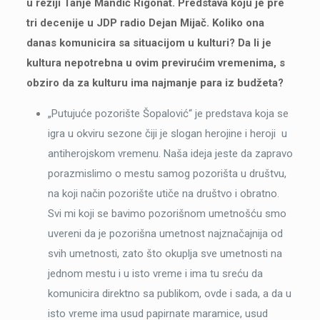
u režiji Tanje Mandić Rigonat. Predstava koju je pre
tri decenije u JDP radio Dejan Mijač. Koliko ona
danas komunicira sa situacijom u kulturi? Da li je
kultura nepotrebna u ovim previrućim vremenima, s
obziro da za kulturu ima najmanje para iz budžeta?
„Putujuće pozorište Šopalović“ je predstava koja se
igra u okviru sezone čiji je slogan herojine i heroji u
antiherojskom vremenu. Naša ideja jeste da zapravo
porazmislimo o mestu samog pozorišta u društvu,
na koji način pozorište utiče na društvo i obratno.
Svi mi koji se bavimo pozorišnom umetnošću smo
uvereni da je pozorišna umetnost najznačajnija od
svih umetnosti, zato što okuplja sve umetnosti na
jednom mestu i u isto vreme i ima tu sreću da
komunicira direktno sa publikom, ovde i sada, a da u
isto vreme ima usud papirnate maramice, usud