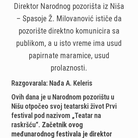
Direktor Narodnog pozorišta iz Niša
– Spasoje Ž. Milovanović ističe da
pozorište direktno komunicira sa
publikom, a u isto vreme ima usud
papirnate maramice, usud
prolaznosti.
Razgovarala: Nađa A. Keleris
Ovih dana je u Narodnom pozorištu u
Nišu otpočeo svoj teatarski život Prvi
festival pod nazivom „Teatar na
raskršću“.
Začetnik ovog
međunarodnog festivala je direktor