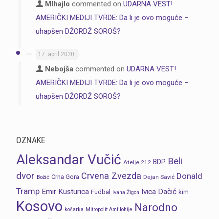
MIhajlo
commented on
UDARNA VEST!
AMERIČKI MEDIJI TVRDE: Da li je ovo moguće –
uhapšen DŽORDŽ SOROŠ?
17. april 2020.
Nebojša
commented on
UDARNA VEST!
AMERIČKI MEDIJI TVRDE: Da li je ovo moguće –
uhapšen DŽORDŽ SOROŠ?
OZNAKE
Aleksandar Vučić
Beli
BDP
Atelje 212
dvor
Crvena Zvezda
Donald
Crna Gora
Dejan Savić
Božić
Tramp
Emir Kusturica
Ivica Dačić
Fudbal
kim
Ivana Žigon
Kosovo
Narodno
košarka
Mitropolit Amfilohije