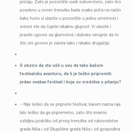
pričaju. Zato je pozorište uvek subverzivno, zato šro
posebno u ovom trenutku kada svako priča na način
kako hoće vi ulazite u pozorište u jednu umetnost i
svesni ste da čujete nikakvu glupost. Vi ulazite i
pravite ugovor sa glumcima i duboko verujete da to
što oni govore je zaista tako i nikako drugačije.
S obziro da ste ušli u ovu da tako kažem
festivalsku avanturu, da li je teško pripremiti
jedan ovakav festival i koja su sredstva u pitanju?
– Nije teško da se pripremi festival, barem nama nije
bilo teško da ga pripremimo, zato što imamo
ozbiljnu podršku od prvog trenutka od rukovodstva
grada Niša i od Skupštine grada Niša i od gospodina