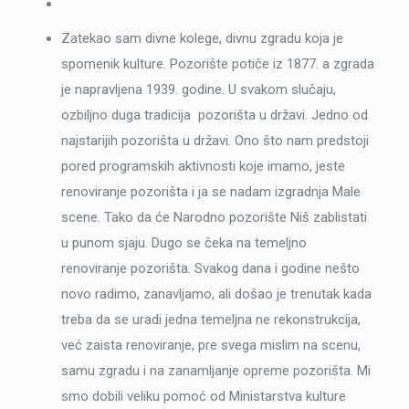
Zatekao sam divne kolege, divnu zgradu koja je
spomenik kulture. Pozorište potiče iz 1877. a zgrada
je napravljena 1939. godine. U svakom slučaju,
ozbiljno duga tradicija pozorišta u državi. Jedno od
najstarijih pozorišta u državi. Ono što nam predstoji
pored programskih aktivnosti koje imamo, jeste
renoviranje pozorišta i ja se nadam izgradnja Male
scene. Tako da će Narodno pozorište Niš zablistati
u punom sjaju. Dugo se čeka na temeljno
renoviranje pozorišta. Svakog dana i godine nešto
novo radimo, zanavljamo, ali došao je trenutak kada
treba da se uradi jedna temeljna ne rekonstrukcija,
već zaista renoviranje, pre svega mislim na scenu,
samu zgradu i na zanamljanje opreme pozorišta. Mi
smo dobili veliku pomoć od Ministarstva kulture