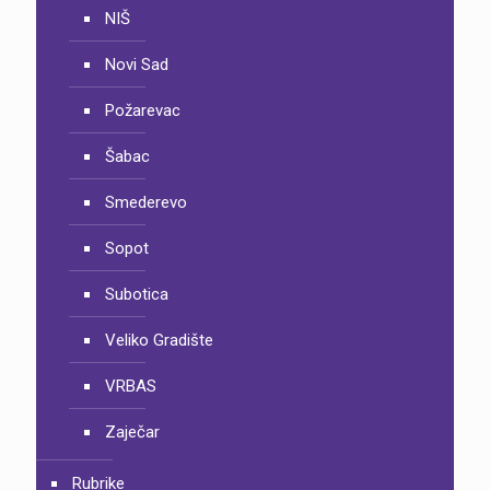
NIŠ
Novi Sad
Požarevac
Šabac
Smederevo
Sopot
Subotica
Veliko Gradište
VRBAS
Zaječar
Rubrike