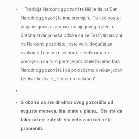
– Tradicija Narodnog pozorišta Niš je da na Dan
Narodnog pozorišta ima premijeru. To već postoji
dugi niz godina zapravo, od njegovog rođenja.
Srećna stvar je naša odluka da se Festival nasloni
na Narodno pozorište, jeste veliki događaj za
svakog od nas da u jednom trenutku imamo
premijeru i da tom premijerom obeležavamo Dan
Narodnog pozorišta i da pokrećemo ovakav jedan
festival kakav je „Teatar na raskršću“.
S obziro da ste direktor ovog pozorišta od
avgusta meseca, šta imate u planu… Šta ste da
tako kažem zatekli, šta ćete zadržati a šta
promeniti…