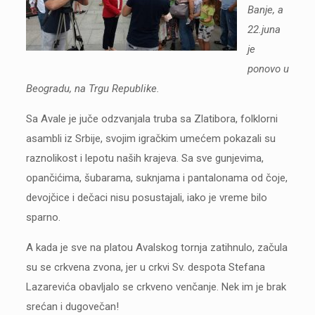
Banje, a
22.juna
je
ponovo u
Beogradu, na Trgu Republike.
Sa Avale je juče odzvanjala truba sa Zlatibora, folklorni
asambli iz Srbije, svojim igračkim umećem pokazali su
raznolikost i lepotu naših krajeva. Sa sve gunjevima,
opančićima, šubarama, suknjama i pantalonama od čoje,
devojčice i dečaci nisu posustajali, iako je vreme bilo
sparno.
A kada je sve na platou Avalskog tornja zatihnulo, začula
su se crkvena zvona, jer u crkvi Sv. despota Stefana
Lazarevića obavljalo se crkveno venčanje. Nek im je brak
srećan i dugovečan!