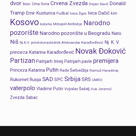
dvor
Crvena Zvezda
Donald
Crna Gora
Dejan Savić
Božić
Tramp
Emir Kusturica
Ivica Dačić
Fudbal
kim
Ivana Žigon
Kosovo
Narodno
košarka
Mitropolit Amfilohije
pozorište
Narodno pozorište u Beogradu
Nato
Niš
Nj. K. V.
Nj.K.V. prestolonaslednik Aleksandar Karađorđević
Novak Đoković
princeza Katarina Karađorđević
Partizan
premijera
Patrijarh Irinej
Patrijarh pavle
Putin
Princeza Katarina
Rade Šerbedžija
Ramuš Haradinaj
Srbija
SAD
SRS
Rukomet
SPC
Rusija
UMRO
vaterpolo
Vladimir Putin
Vojislav Šešelj
Vuk Jeremić
Zvezda
Šabac