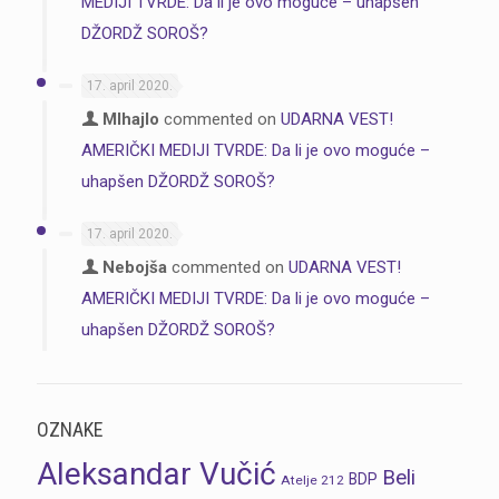
MEDIJI TVRDE: Da li je ovo moguće – uhapšen
DŽORDŽ SOROŠ?
17. april 2020.
MIhajlo
commented on
UDARNA VEST!
AMERIČKI MEDIJI TVRDE: Da li je ovo moguće –
uhapšen DŽORDŽ SOROŠ?
17. april 2020.
Nebojša
commented on
UDARNA VEST!
AMERIČKI MEDIJI TVRDE: Da li je ovo moguće –
uhapšen DŽORDŽ SOROŠ?
OZNAKE
Aleksandar Vučić
Beli
BDP
Atelje 212