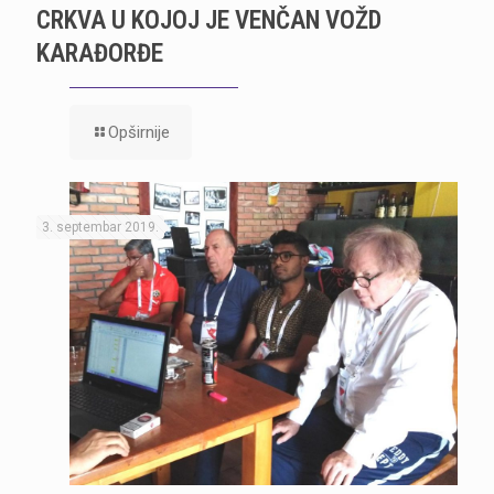
CRKVA U KOJOJ JE VENČAN VOŽD
KARAĐORĐE
Opširnije
3. septembar 2019.