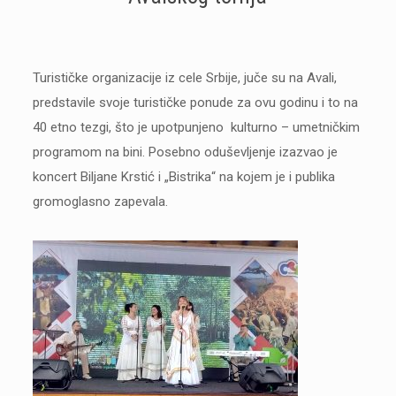
Turističke organizacije iz cele Srbije, juče su na Avali,
predstavile svoje turističke ponude za ovu godinu i to na
40 etno tezgi, što je upotpunjeno kulturno – umetničkim
programom na bini. Posebno oduševljenje izazvao je
koncert Biljane Krstić i „Bistrika“ na kojem je i publika
gromoglasno zapevala.