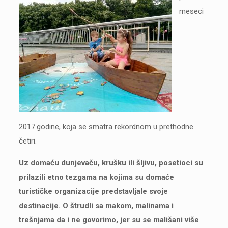
meseci
2017.godine, koja se smatra rekordnom u prethodne
četiri.
Uz domaću dunjevaču, krušku ili šljivu, posetioci su
prilazili etno tezgama na kojima su domaće
turističke organizacije predstavljale svoje
destinacije. O štrudli sa makom, malinama i
trešnjama da i ne govorimo, jer su se mališani više