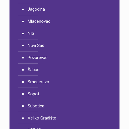
Jagodina
Mladenovac
NIŠ
Novi Sad
Požarevac
Šabac
Smederevo
Sopot
Subotica
Veliko Gradište