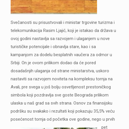
Svečanosti su prisustvovali i ministar trgovine turizma i
telekomunikacija Rasim Ljajić, koji je istakao da država u
ovoj godini nastavlja sa razvojem i ulaganjem u nove
turističke potencijale i obnavlja stare, kao i sa
kampanjom za dodelu besplatnih vaučera za odmor u
Srbiji. On je ovom prilikom dodao da će pored
dosadašnjih ulaganja od strane ministarstva, uskoro
nastaviti sa razvojem noviteta na kompleksu tornja na
Avali, pre svega u još bolju osvetljenost prestoničkog
simbola koji pozdravlja sve goste Beograda prilikom
ulaska u naš grad sa svih strana. Osnov za finansijsku
podršku su svakako i rezultati koji pokazuju 35,5% veću
posećenost tornja od početka ove godine, nego u prvih
pet