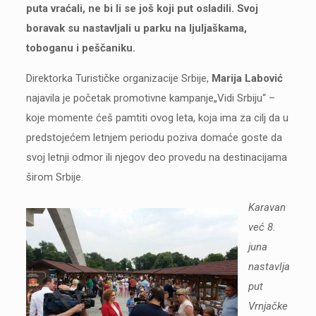
puta vraćali, ne bi li se još koji put osladili. Svoj
boravak su nastavljali u parku na ljuljaškama,
toboganu i peščaniku.
Direktorka Turističke organizacije Srbije,
Marija Labović
najavila je početak promotivne kampanje„Vidi Srbiju“ –
koje momente ćeš pamtiti ovog leta, koja ima za cilj da u
predstojećem letnjem periodu poziva domaće goste da
svoj letnji odmor ili njegov deo provedu na destinacijama
širom Srbije.
Karavan
već 8.
juna
nastavlja
put
Vrnjačke