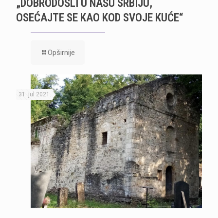
„DOBRODOŠLI U NAŠU SRBIJU,
OSEĆAJTE SE KAO KOD SVOJE KUĆE“
Opširnije
31. jul 2021.