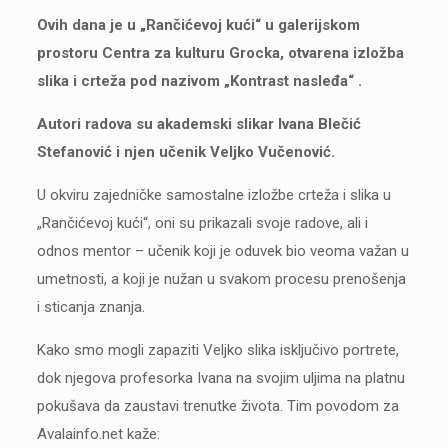
Ovih dana je u „Rančićevoj kući“ u galerijskom
prostoru Centra za kulturu Grocka, otvarena izložba
slika i crteža pod nazivom „Kontrast nasleđa“ .
Autori radova su akademski slikar Ivana Blečić
Stefanović i njen učenik Veljko Vučenović.
U okviru zajedničke samostalne izložbe crteža i slika u
„Rančićevoj kući“, oni su prikazali svoje radove, ali i
odnos mentor – učenik koji je oduvek bio veoma važan u
umetnosti, a koji je nužan u svakom procesu prenošenja
i sticanja znanja.
Kako smo mogli zapaziti Veljko slika isključivo portrete,
dok njegova profesorka Ivana na svojim uljima na platnu
pokušava da zaustavi trenutke života. Tim povodom za
Avalainfo.net kaže: