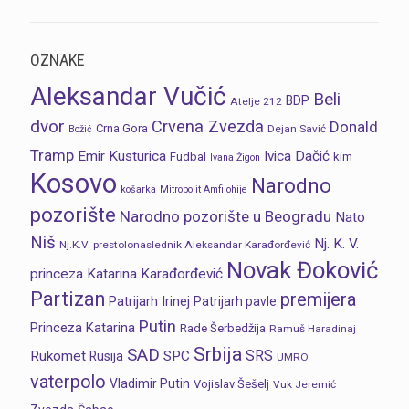
OZNAKE
Aleksandar Vučić
Beli
BDP
Atelje 212
dvor
Crvena Zvezda
Donald
Crna Gora
Dejan Savić
Božić
Tramp
Emir Kusturica
Ivica Dačić
Fudbal
kim
Ivana Žigon
Kosovo
Narodno
košarka
Mitropolit Amfilohije
pozorište
Narodno pozorište u Beogradu
Nato
Niš
Nj. K. V.
Nj.K.V. prestolonaslednik Aleksandar Karađorđević
Novak Đoković
princeza Katarina Karađorđević
Partizan
premijera
Patrijarh Irinej
Patrijarh pavle
Putin
Princeza Katarina
Rade Šerbedžija
Ramuš Haradinaj
Srbija
SAD
SRS
Rukomet
SPC
Rusija
UMRO
vaterpolo
Vladimir Putin
Vojislav Šešelj
Vuk Jeremić