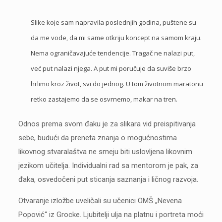
Slike koje sam napravila poslednjih godina, puštene su
da me vode, da mi same otkriju koncept na samom kraju.
Nema ograničavajuće tendencije. Tragač ne nalazi put,
već put nalazi njega. A put mi poručuje da suviše brzo
hrlimo kroz život, svi do jednog. U tom životnom maratonu
retko zastajemo da se osvrnemo, makar na tren.
Odnos prema svom đaku je za slikara vid preispitivanja
sebe, budući da preneta znanja o mogućnostima
likovnog stvaralaštva ne smeju biti uslovljena likovnim
jezikom učitelja. Individualni rad sa mentorom je pak, za
đaka, osvedočeni put sticanja saznanja i ličnog razvoja.
Otvaranje izložbe uveličali su učenici OMŠ „Nevena
Popović“ iz Grocke. Ljubitelji ulja na platnu i portreta moći