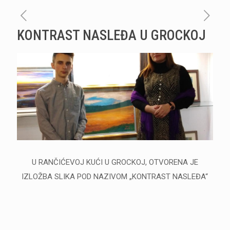
KONTRAST NASLEĐA U GROCKOJ
U RANČIĆEVOJ KUĆI U GROCKOJ, OTVORENA JE
IZLOŽBA SLIKA POD NAZIVOM „KONTRAST NASLEĐA“