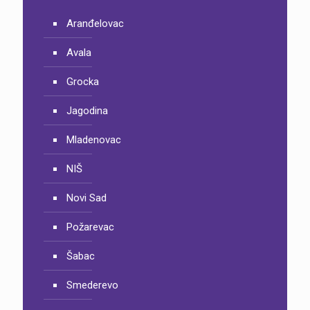
Aranđelovac
Avala
Grocka
Jagodina
Mladenovac
NIŠ
Novi Sad
Požarevac
Šabac
Smederevo