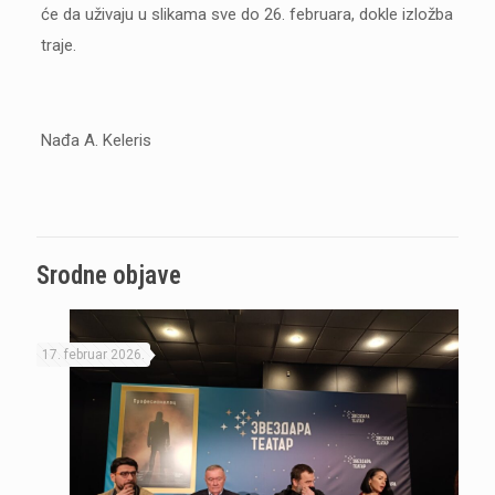
će da uživaju u slikama sve do 26. februara, dokle izložba
traje.
Nađa A. Keleris
Srodne objave
17. februar 2026.