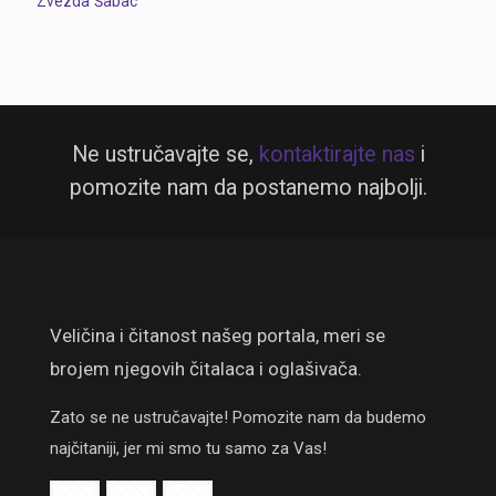
Zvezda
Šabac
Ne ustručavajte se,
kontaktirajte nas
i
pomozite nam da postanemo najbolji.
Veličina i čitanost našeg portala, meri se
brojem njegovih čitalaca i oglašivača.
Zato se ne ustručavajte! Pomozite nam da budemo
najčitaniji, jer mi smo tu samo za Vas!