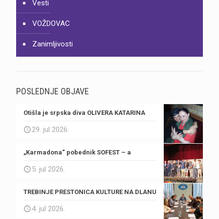
Vesti
VOŽDOVAC
Zanimljivosti
POSLEDNJE OBJAVE
Otišla je srpska diva OLIVERA KATARINA
29. jul 2026.
„Karmadona“ pobednik SOFEST – a
5. jul 2026.
TREBINJE PRESTONICA KULTURE NA DLANU
4. jul 2026.