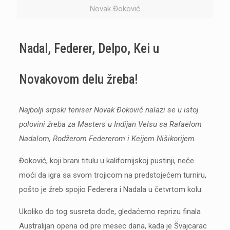
Novak Đoković
Nadal, Federer, Delpo, Kei u
Novakovom delu žreba!
Najbolji srpski teniser Novak Đoković nalazi se u istoj
polovini žreba za Masters u Indijan Velsu sa Rafaelom
Nadalom, Rodžerom Federerom i Keijem Nišikorijem.
Đoković, koji brani titulu u kalifornijskoj pustinji, neće
moći da igra sa svom trojicom na predstojećem turniru,
pošto je žreb spojio Federera i Nadala u četvrtom kolu.
Ukoliko do tog susreta dođe, gledaćemo reprizu finala
Australijan opena od pre mesec dana, kada je Švajcarac