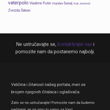
vaterpolo
Vladimir Putin
Vojislav Šešelj
Vuk Jeremić
Zvezda
Šabac
Ne ustručavajte se,
kontaktirajte nas
i
pomozite nam da postanemo najbolji.
Veličina i čitanost našeg portala, meri se
brojem njegovih čitalaca i oglašivača.
Zato se ne ustručavajte! Pomozite nam da budemo
najčitaniji, jer mi smo tu samo za Vas!