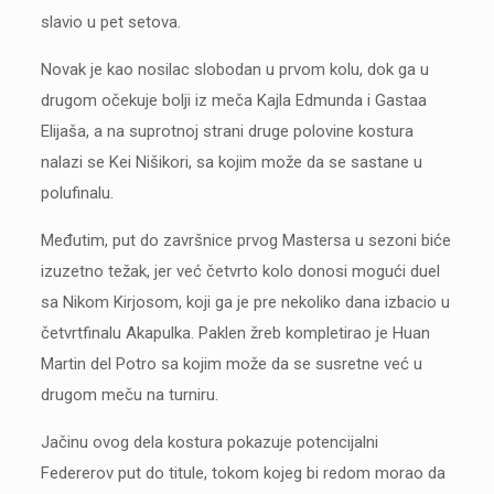
slavio u pet setova.
Novak je kao nosilac slobodan u prvom kolu, dok ga u
drugom očekuje bolji iz meča Kajla Edmunda i Gastaa
Elijaša, a na suprotnoj strani druge polovine kostura
nalazi se Kei Nišikori, sa kojim može da se sastane u
polufinalu.
Međutim, put do završnice prvog Mastersa u sezoni biće
izuzetno težak, jer već četvrto kolo donosi mogući duel
sa Nikom Kirjosom, koji ga je pre nekoliko dana izbacio u
četvrtfinalu Akapulka. Paklen žreb kompletirao je Huan
Martin del Potro sa kojim može da se susretne već u
drugom meču na turniru.
Jačinu ovog dela kostura pokazuje potencijalni
Federerov put do titule, tokom kojeg bi redom morao da