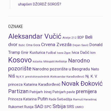
uhapšen DŽORDŽ SOROŠ?
OZNAKE
Aleksandar Vučić
Beli
BDP
Atelje 212
dvor
Crvena Zvezda
Donald
Crna Gora
Dejan Savić
Božić
Tramp
Emir Kusturica
Ivica Dačić
Fudbal
kim
Ivana Žigon
Kosovo
Narodno
košarka
Mitropolit Amfilohije
pozorište
Narodno pozorište u Beogradu
Nato
Niš
Nj. K. V.
Nj.K.V. prestolonaslednik Aleksandar Karađorđević
Novak Đoković
princeza Katarina Karađorđević
Partizan
premijera
Patrijarh Irinej
Patrijarh pavle
Putin
Princeza Katarina
Rade Šerbedžija
Ramuš Haradinaj
Srbija
SAD
SRS
Rukomet
SPC
Rusija
UMRO