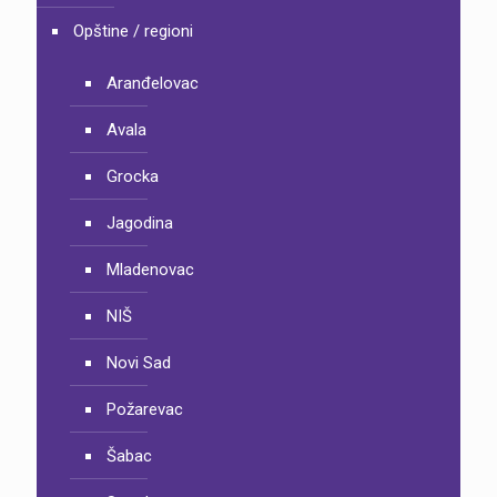
Opštine / regioni
Aranđelovac
Avala
Grocka
Jagodina
Mladenovac
NIŠ
Novi Sad
Požarevac
Šabac