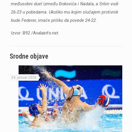
međusobni duel između Đokovića i Nadala, a Srbin vodi
26-23 u pobedama. Ukoliko mu kojim slučajem protivnik
bude Federer, imaće priliku da povede 24-22.
Izvor: B92 /Avalainfo.net
Srodne objave
24. januar 2026.