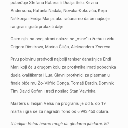
pobeđuje Stefana Robera ili Dudija Selu, Kevina
Andersona, Rafaela Nadala, Novaka Đokovića, Keija
Nišikorija i Endija Marija, ako računamo da će najbolje
rangirani igrači prolaziti dalje.
Osim njih, na ovoj strani nalaze se „mine“ u žrebu u vidu
Grigora Dimitrova, Marina Čilića, Aleksandera Zvereva…
Prvu polovinu predvodi najbolji teniser današnjice Endi
Mari, koji će u drugom kolu za protivnika imati pobednika
duela kvalifikanta i Lua. Glavni protivnici za plasman u
finale biće mu Žo-Vilfrid Conga, Tomaš Berdih, Dominik
Tim, David Gofan i treći nosilac Stan Vavrinka.
Masters u Indijan Velsu na programu je od 6. do 19.
marta i igra se za nagradni fond od 6.993.450 dolara.
U Indijan Velsu bismo mogli da gledamo jubilarni, 50.