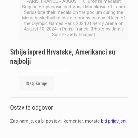
PARIS, FRANCE - AUGUST 10: Bronze medalist
Bogdan Bogdanovic and Vanja Marinkovic of Team
Serbia bite their medals on the podium during the
Men's basketball medal ceremony on day fifteen of
the Olympic Games Paris 2024 at Bercy Arena on
August 10, 2024 in Paris, France. (Photo by Jamie
Squire/Getty Images)
Srbija ispred Hrvatske, Amerikanci su
najbolji
Opširnije
Ostavite odgovor
Žao nam je, da bi postavili komentar, morate
biti prijavljeni
.