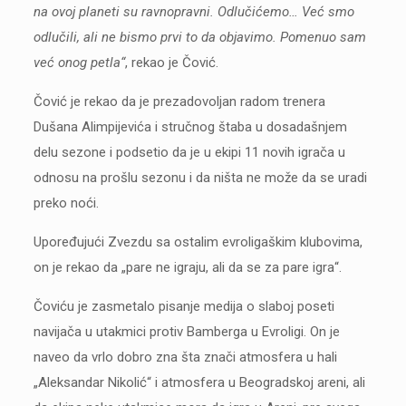
na ovoj planeti su ravnopravni. Odlučićemo… Već smo
odlučili, ali ne bismo prvi to da objavimo. Pomenuo sam
već onog petla“
, rekao je Čović.
Čović je rekao da je prezadovoljan radom trenera
Dušana Alimpijevića i stručnog štaba u dosadašnjem
delu sezone i podsetio da je u ekipi 11 novih igrača u
odnosu na prošlu sezonu i da ništa ne može da se uradi
preko noći.
Upoređujući Zvezdu sa ostalim evroligaškim klubovima,
on je rekao da „pare ne igraju, ali da se za pare igra“.
Čoviću je zasmetalo pisanje medija o slaboj poseti
navijača u utakmici protiv Bamberga u Evroligi. On je
naveo da vrlo dobro zna šta znači atmosfera u hali
„Aleksandar Nikolić“ i atmosfera u Beogradskoj areni, ali