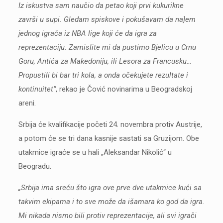
Iz iskustva sam naučio da petao koji prvi kukurikne
završi u supi. Gledam spiskove i pokušavam da na]em
jednog igrača iz NBA lige koji će da igra za
reprezentaciju. Zamislite mi da pustimo Bjelicu u Crnu
Goru, Antića za Makedoniju, ili Lesora za Francusku…
Propustili bi bar tri kola, a onda očekujete rezultate i
kontinuitet“
, rekao je Čović novinarima u Beogradskoj
areni.
Srbija će kvalifikacije početi 24. novembra protiv Austrije,
a potom će se tri dana kasnije sastati sa Gruzijom. Obe
utakmice igraće se u hali „Aleksandar Nikolić“ u
Beogradu.
„Srbija ima sreću što igra ove prve dve utakmice kući sa
takvim ekipama i to sve može da išamara ko god da igra.
Mi nikada nismo bili protiv reprezentacije, ali svi igrači