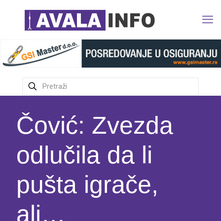
Čović: Zvezda
odlučila da li
pušta igrače,
ali…