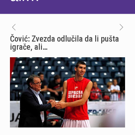
Čović: Zvezda odlučila da li pušta
igrače, ali…