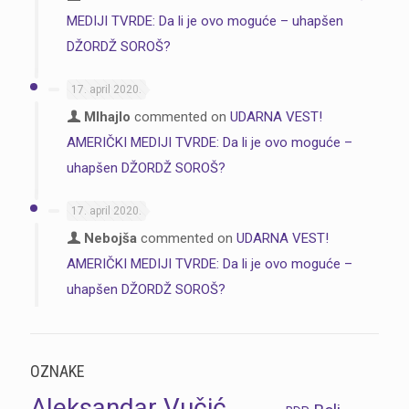
MEDIJI TVRDE: Da li je ovo moguće – uhapšen
DŽORDŽ SOROŠ?
17. april 2020.
MIhajlo
commented on
UDARNA VEST!
AMERIČKI MEDIJI TVRDE: Da li je ovo moguće –
uhapšen DŽORDŽ SOROŠ?
17. april 2020.
Nebojša
commented on
UDARNA VEST!
AMERIČKI MEDIJI TVRDE: Da li je ovo moguće –
uhapšen DŽORDŽ SOROŠ?
OZNAKE
Aleksandar Vučić