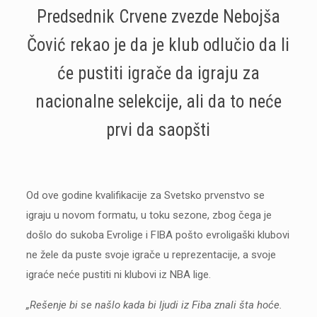
Predsednik Crvene zvezde Nebojša
Čović rekao je da je klub odlučio da li
će pustiti igrače da igraju za
nacionalne selekcije, ali da to neće
prvi da saopšti
Od ove godine kvalifikacije za Svetsko prvenstvo se
igraju u novom formatu, u toku sezone, zbog čega je
došlo do sukoba Evrolige i FIBA pošto evroligaški klubovi
ne žele da puste svoje igrače u reprezentacije, a svoje
igraće neće pustiti ni klubovi iz NBA lige.
„Rešenje bi se našlo kada bi ljudi iz Fiba znali šta hoće.