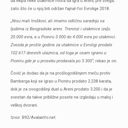
da ekipa neke utakmice mora da igra u Areni, pre svega,
zato što će u njoj biti održan fajnal-for Evrolige 2018.
„Nisu mali troškovi, ali imamo odličnu saradnju sa
ljudima iz Beogradske areni. Treninzi i utakmice iza]u
20.000 evra, a u Pioniru 3.000 do 4.000 evra po utakmici.
Zvezda je prošle godine za utakmice u Evroligi prodale
102.617 dnevnih ulaznica, od toga je osam igrano u
Pioniru gde je u proseku prodavala po 3.300“
, rekao je on.
Čović je dodao da je na prošlogodišnjem meču protiv
Bamberga koji se igrao u Pioniru prodato 2.238 karata,
dok je za ovogodišnji duel u Areni prodato 3.200 i da je
svestan da takve približne posete ne izgledaju u maloj i
velikoj dvorani.
Izvor: B92/Avalainfo.net