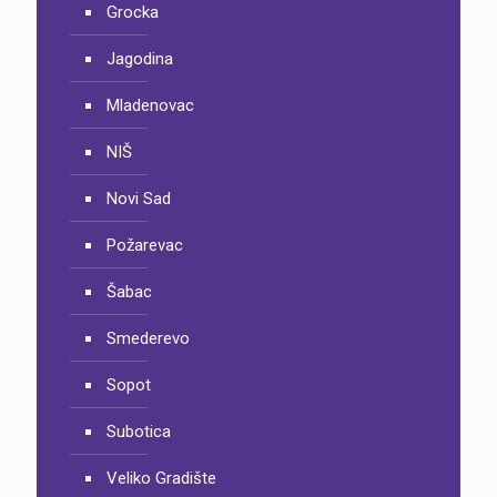
Grocka
Jagodina
Mladenovac
NIŠ
Novi Sad
Požarevac
Šabac
Smederevo
Sopot
Subotica
Veliko Gradište