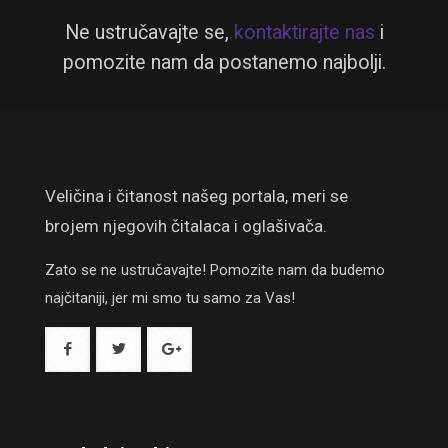
Ne ustručavajte se,
kontaktirajte nas
i
pomozite nam da postanemo najbolji.
Veličina i čitanost našeg portala, meri se
brojem njegovih čitalaca i oglašivača.
Zato se ne ustručavajte! Pomozite nam da budemo
najčitaniji, jer mi smo tu samo za Vas!