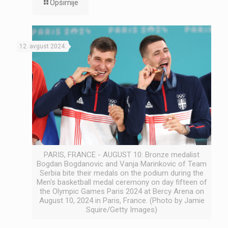
Opširnije
12. avgust 2024.
PARIS, FRANCE - AUGUST 10: Bronze medalist
Bogdan Bogdanovic and Vanja Marinkovic of Team
Serbia bite their medals on the podium during the
Men's basketball medal ceremony on day fifteen of
the Olympic Games Paris 2024 at Bercy Arena on
August 10, 2024 in Paris, France. (Photo by Jamie
Squire/Getty Images)