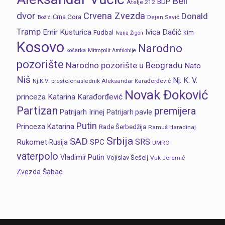
Beli
BDP
Atelje 212
dvor
Crvena Zvezda
Donald
Crna Gora
Dejan Savić
Božić
Tramp
Emir Kusturica
Ivica Dačić
Fudbal
kim
Ivana Žigon
Kosovo
Narodno
košarka
Mitropolit Amfilohije
pozorište
Narodno pozorište u Beogradu
Nato
Niš
Nj. K. V.
Nj.K.V. prestolonaslednik Aleksandar Karađorđević
Novak Đoković
princeza Katarina Karađorđević
Partizan
premijera
Patrijarh Irinej
Patrijarh pavle
Putin
Princeza Katarina
Rade Šerbedžija
Ramuš Haradinaj
Srbija
SAD
SRS
Rukomet
SPC
Rusija
UMRO
vaterpolo
Vladimir Putin
Vojislav Šešelj
Vuk Jeremić
Zvezda
Šabac