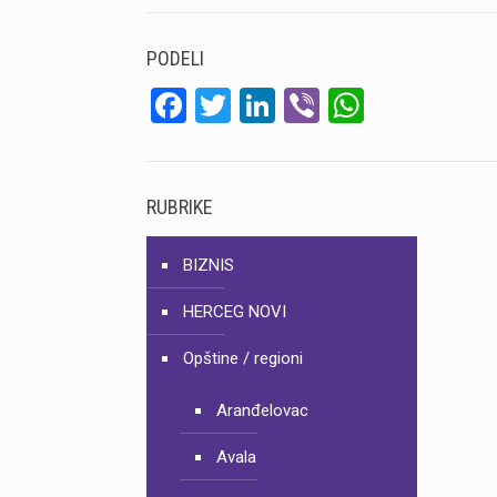
PODELI
Facebook
Twitter
LinkedIn
Viber
WhatsA
RUBRIKE
BIZNIS
HERCEG NOVI
Opštine / regioni
Aranđelovac
Avala