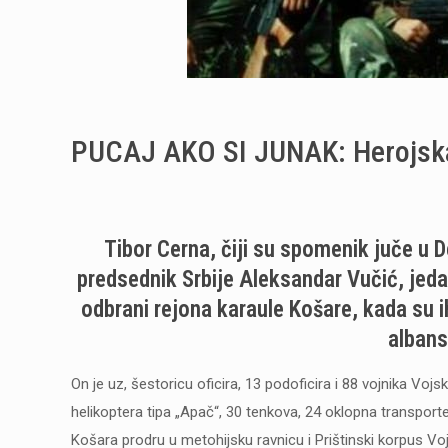
PUCAJ AKO SI JUNAK: Herojska 
Tibor Cerna, čiji su spomenik juče u D
predsednik Srbije Aleksandar Vučić, jedan
odbrani rejona karaule Košare, kada su 
albans
On je uz, šestoricu oficira, 13 podoficira i 88 vojnika Vojs
helikoptera tipa „Apač“, 30 tenkova, 24 oklopna transporte
Košara prodru u metohijsku ravnicu i Prištinski korpus Vo