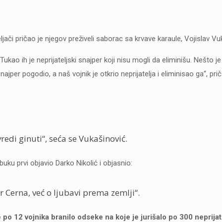
ači pričao je njegov preživeli saborac sa krvave karaule, Vojislav Vu
ukao ih je neprijateljski snajper koji nisu mogli da eliminišu. Nešto j
jper pogodio, a naš vojnik je otkrio neprijatelja i eliminisao ga“, pri
redi ginuti“, seća se Vukašinović.
uku prvi objavio Darko Nikolić i objasnio:
or Cerna, već o ljubavi prema zemlji“.
 po 12 vojnika branilo odseke na koje je jurišalo po 300 neprijat