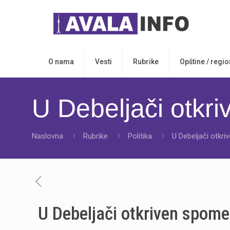
O nama
Vesti
Rubrike
Opštine / regio
U Debeljači otkr
Naslovna
Rubrike
Politika
U Debeljači otkr
U Debeljači otkriven spom