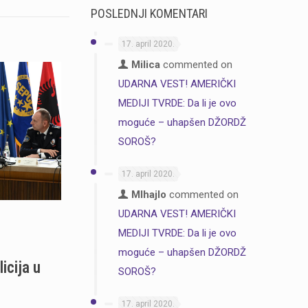
POSLEDNJI KOMENTARI
17. april 2020.
Milica
commented on
UDARNA VEST! AMERIČKI
MEDIJI TVRDE: Da li je ovo
moguće – uhapšen DŽORDŽ
SOROŠ?
17. april 2020.
MIhajlo
commented on
UDARNA VEST! AMERIČKI
o
MEDIJI TVRDE: Da li je ovo
moguće – uhapšen DŽORDŽ
icija u
SOROŠ?
17. april 2020.