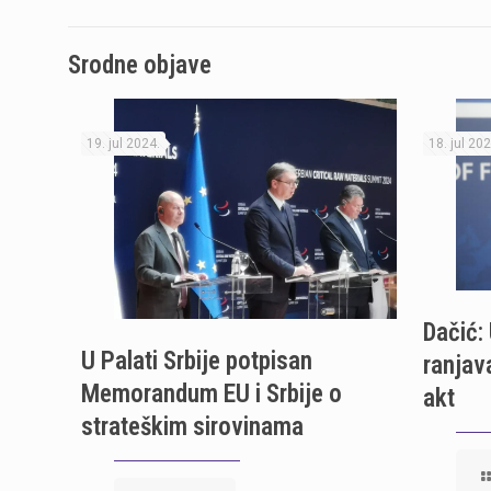
Srodne objave
19. jul 2024.
18. jul 202
Dačić: 
U Palati Srbije potpisan
ranjav
Memorandum EU i Srbije o
akt
strateškim sirovinama