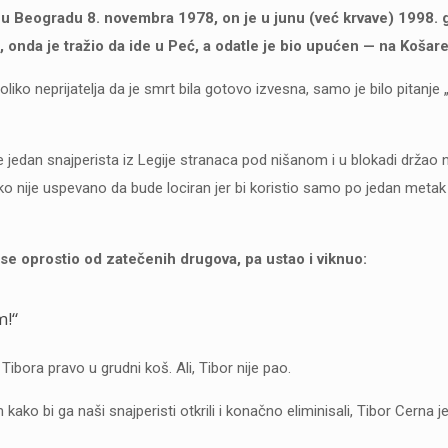
 u Beogradu 8. novembra 1978, on je u junu (već krvave) 1998. 
 onda je tražio da ide u Peć, a odatle je bio upućen — na Košare
 toliko neprijatelja da je smrt bila gotovo izvesna, samo je bilo pitanje 
 je jedan snajperista iz Legije stranaca pod nišanom i u blokadi držao 
ako nije uspevano da bude lociran jer bi koristio samo po jedan meta
 se oprostio od zatečenih drugova, pa ustao i viknuo:
m!“
bora pravo u grudni koš. Ali, Tibor nije pao.
kako bi ga naši snajperisti otkrili i konačno eliminisali, Tibor Cerna 