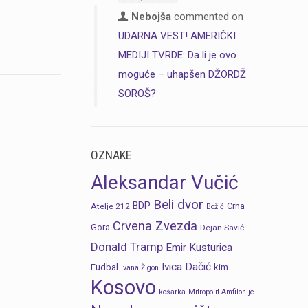
Nebojša
commented on
UDARNA VEST! AMERIČKI
MEDIJI TVRDE: Da li je ovo
moguće – uhapšen DŽORDŽ
SOROŠ?
OZNAKE
Aleksandar Vučić
Beli dvor
BDP
Crna
Atelje 212
Božić
Crvena Zvezda
Gora
Dejan Savić
Donald Tramp
Emir Kusturica
Ivica Dačić
Fudbal
kim
Ivana Žigon
Kosovo
košarka
Mitropolit Amfilohije