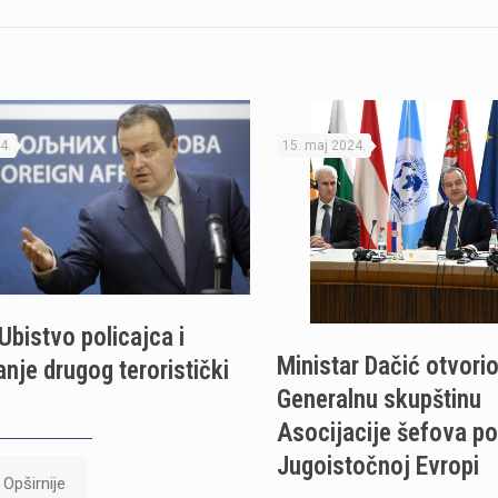
4.
15. maj 2024.
Ubistvo policajca i
Ministar Dačić otvori
anje drugog teroristički
Generalnu skupštinu
Asocijacije šefova pol
Jugoistočnoj Evropi
Opširnije