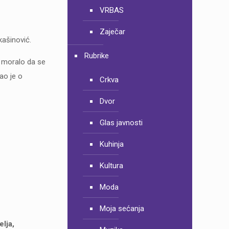
VRBAS
Zaječar
kašinović.
Rubrike
e moralo da se
čao je o
Crkva
Dvor
Glas javnosti
Kuhinja
Kultura
Moda
Moja sećanja
elja,