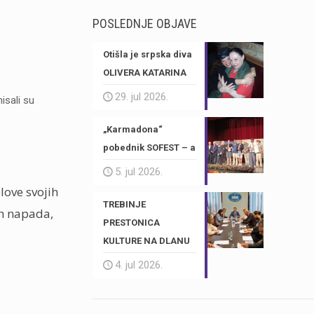
POSLEDNJE OBJAVE
Otišla je srpska diva
OLIVERA KATARINA
29. jul 2026.
isali su
„Karmadona“
pobednik SOFEST – a
5. jul 2026.
love svojih
TREBINJE
 ih napada,
PRESTONICA
KULTURE NA DLANU
4. jul 2026.