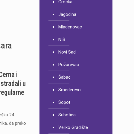
Grocka
Jagodina
Mladenovac
NIŠ
šara
Novi Sad
Požarevac
Cerna i
Šabac
stradali u
Smederevo
regularne
Sopot
dršku 24
Subotica
nika, da preko
Veliko Gradište