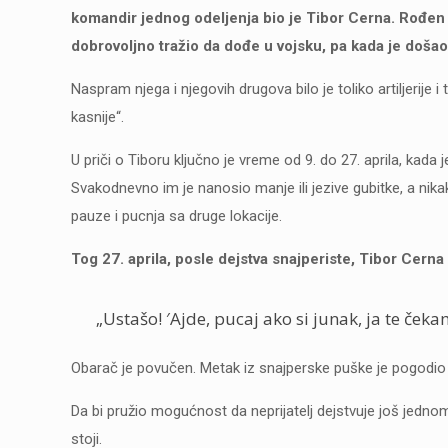
komandir jednog odeljenja bio je Tibor Cerna. Rođen
dobrovoljno tražio da dođe u vojsku, pa kada je došao,
Naspram njega i njegovih drugova bilo je toliko artiljerije i
kasnije“.
U priči o Tiboru ključno je vreme od 9. do 27. aprila, kada
Svakodnevno im je nanosio manje ili jezive gubitke, a nik
pauze i pucnja sa druge lokacije.
Tog 27. aprila, posle dejstva snajperiste, Tibor Cerna
„Ustašo! ′Ajde, pucaj ako si junak, ja te čeka
Obarač je povučen. Metak iz snajperske puške je pogodio Ti
Da bi pružio mogućnost da neprijatelj dejstvuje još jednom 
stoji.