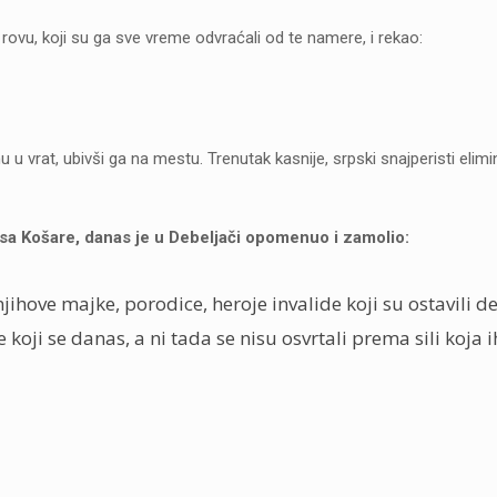
ovu, koji su ga sve vreme odvraćali od te namere, i rekao:
 u vrat, ubivši ga na mestu. Trenutak kasnije, srpski snajperisti elimin
 sa Košare, danas je u Debeljači opomenuo i zamolio:
ihove majke, porodice, heroje invalide koji su ostavili de
ke koji se danas, a ni tada se nisu osvrtali prema sili koja