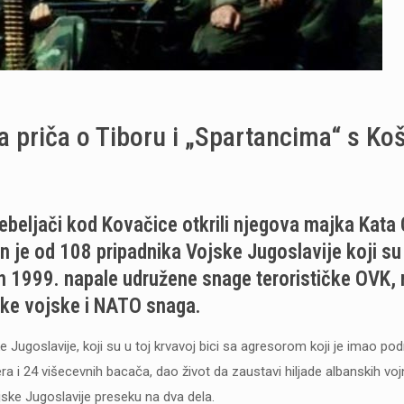
priča o Tiboru i „Spartancima“ s Ko
ebeljači kod Kovačice otkrili njegova majka Kata 
 je od 108 pripadnika Vojske Jugoslavije koji su 
ih 1999. napale udružene snage terorističke OVK, 
ke vojske i NATO snaga.
ke Jugoslavije, koji su u toj krvavoj bici sa agresorom koji je imao po
ra i 24 višecevnih bacača, dao život da zaustavi hiljade albanskih voj
jske Jugoslavije preseku na dva dela.