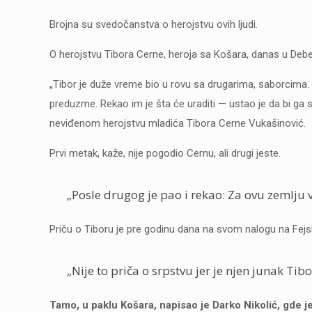
Brojna su svedočanstva o herojstvu ovih ljudi.
O herojstvu Tibora Cerne, heroja sa Košara, danas u Debelj
„Tibor je duže vreme bio u rovu sa drugarima, saborcima. T
preduzme. Rekao im je šta će uraditi — ustao je da bi ga sna
neviđenom herojstvu mladića Tibora Cerne Vukašinović.
Prvi metak, kaže, nije pogodio Cernu, ali drugi jeste.
„Posle drugog je pao i rekao: Za ovu zemlju v
Priču o Tiboru je pre godinu dana na svom nalogu na Fejsb
„Nije to priča o srpstvu jer je njen junak Tib
Tamo, u paklu Košara, napisao je Darko Nikolić, gde je