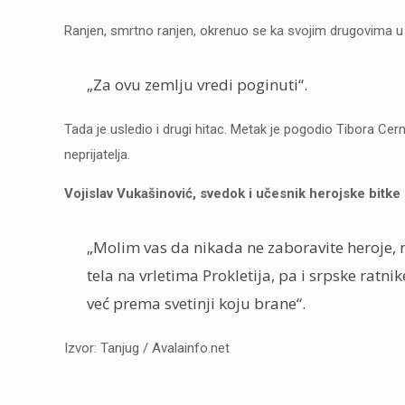
Ranjen, smrtno ranjen, okrenuo se ka svojim drugovima u r
„Za ovu zemlju vredi poginuti“.
Tada je usledio i drugi hitac. Metak je pogodio Tibora Cernu
neprijatelja.
Vojislav Vukašinović, svedok i učesnik herojske bitke
„Molim vas da nikada ne zaboravite heroje, nj
tela na vrletima Prokletija, pa i srpske ratni
već prema svetinji koju brane“.
Izvor: Tanjug / Avalainfo.net