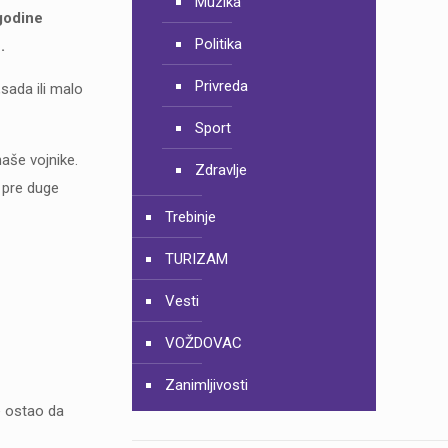
Muzika
godine
Politika
.
Privreda
„sada ili malo
Sport
naše vojnike.
Zdravlje
k pre duge
Trebinje
TURIZAM
Vesti
VOŽDOVAC
Zanimljivosti
je ostao da