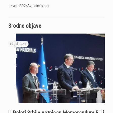
Izvor: B92/Avalainfo.net
Srodne objave
19. jul 2024.
U Palati Srbije potpisan Memorandum EU i