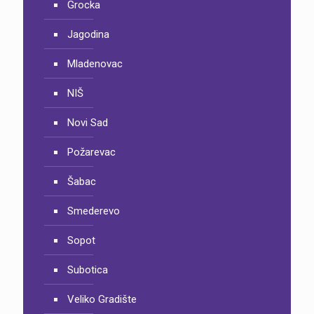
Grocka
Jagodina
Mladenovac
NIŠ
Novi Sad
Požarevac
Šabac
Smederevo
Sopot
Subotica
Veliko Gradište