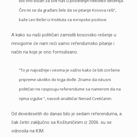
bio vrlo bolan za sve nas u poslednjih nekoliko decenija.
Čini mi se da građani žele da se pitanje Kosova reši”,
kaže Leo Beširi iz Instituta za evropske poslove.
A kako su naši političari zamislili kosovsko rešenje u
mnogome će nam reći samo refendumsko pitanje i
način na koje je ono formulisano.
“To je najvažnije i veoma je važno kako će biti izvršene
pripreme ukoliko do toga dođe. Znamo da iskusni
političari ne raspisuju referendume sa namerom da na
njima izgube “, navodi analitičar Nenad Cvetićanin.
Od devedesetih do danas bilo je sedam referenduma, a
čak četiri zaključno sa Koštuničinim iz 2006. su se
odnosila na KIM.