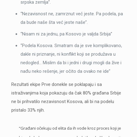
srpska zemlja”.
“Nezavisnost ne, zamrznut već jeste. Pa podela, pa
da bude naše šta već jeste naše”.
“Nisam ni za jednu, pa Kosovo je valjda Srbija”
“Podela Kosova. Smatram da je sve komplikovano,
dakle ni priznanje, ni konflikt koji se produžava u
nedogled… Mislim da bi i jedni i drugi mogli da žive i
nađu neko rešenje, jer očito da ovako ne ide”
Rezultati ekipe Prve donekle se poklapaju i sa
istraživanjima koja pokazuju da čak 80% građana Srbije
ne bi prihvatilo nezavisnost Kosova, ali bi na podelu
pristalo 33% njih.
“Građani očekuju od elita da ih vode kroz proces koji je