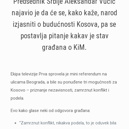
Predsednik Srbije Aleksandar Vučić
najavio je da će se, kako kaže, narod
izjasniti o budućnosti Kosova, pa se
postavlja pitanje kakav je stav
građana o KiM.
Ekipa televizije Prva sprovela je mini referendum na
ulicama Beograda, a bile su ponuđene tri mogućnosti za
Kosovo – priznanje nezavisnosti, zamrznut konflikt i
podela.
Evo kako glase neki od odgovora građana:
“Zamrznut konflikt, nikakva podela, to je oduvek bila