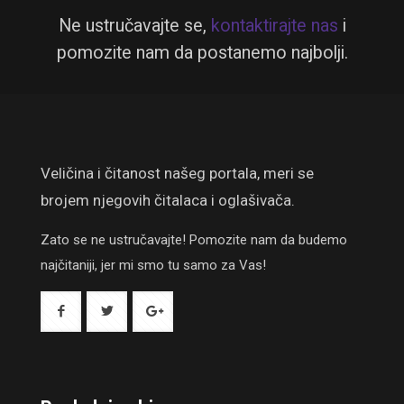
Ne ustručavajte se,
kontaktirajte nas
i
pomozite nam da postanemo najbolji.
Veličina i čitanost našeg portala, meri se
brojem njegovih čitalaca i oglašivača.
Zato se ne ustručavajte! Pomozite nam da budemo
najčitaniji, jer mi smo tu samo za Vas!