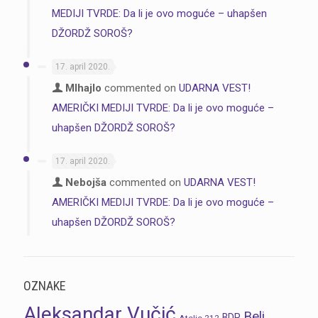
MEDIJI TVRDE: Da li je ovo moguće – uhapšen
DŽORDŽ SOROŠ?
17. april 2020.
MIhajlo
commented on
UDARNA VEST!
AMERIČKI MEDIJI TVRDE: Da li je ovo moguće –
uhapšen DŽORDŽ SOROŠ?
17. april 2020.
Nebojša
commented on
UDARNA VEST!
AMERIČKI MEDIJI TVRDE: Da li je ovo moguće –
uhapšen DŽORDŽ SOROŠ?
OZNAKE
Aleksandar Vučić
Beli
BDP