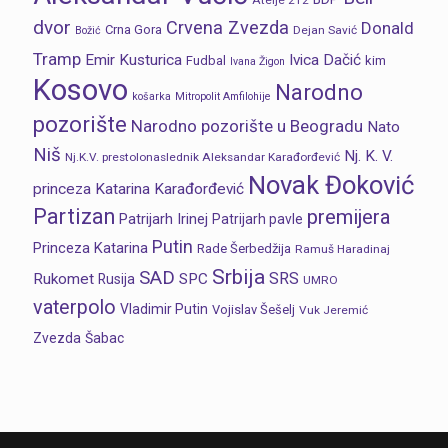
Atelje 212
dvor
Crvena Zvezda
Donald
Crna Gora
Dejan Savić
Božić
Tramp
Emir Kusturica
Ivica Dačić
Fudbal
kim
Ivana Žigon
Kosovo
Narodno
košarka
Mitropolit Amfilohije
pozorište
Narodno pozorište u Beogradu
Nato
Niš
Nj. K. V.
Nj.K.V. prestolonaslednik Aleksandar Karađorđević
Novak Đoković
princeza Katarina Karađorđević
Partizan
premijera
Patrijarh Irinej
Patrijarh pavle
Putin
Princeza Katarina
Rade Šerbedžija
Ramuš Haradinaj
Srbija
SAD
SRS
Rukomet
SPC
Rusija
UMRO
vaterpolo
Vladimir Putin
Vojislav Šešelj
Vuk Jeremić
Zvezda
Šabac