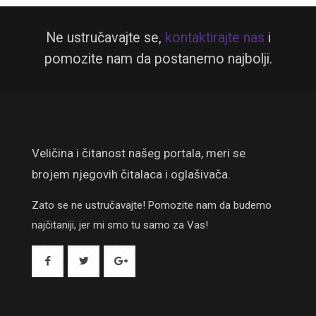
Ne ustručavajte se,
kontaktirajte nas
i
pomozite nam da postanemo najbolji.
Veličina i čitanost našeg portala, meri se
brojem njegovih čitalaca i oglašivača.
Zato se ne ustručavajte! Pomozite nam da budemo
najčitaniji, jer mi smo tu samo za Vas!