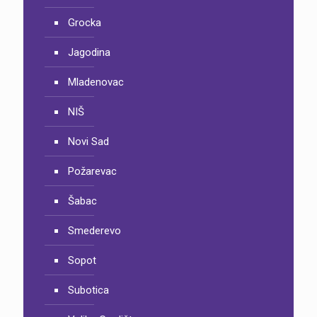
Grocka
Jagodina
Mladenovac
NIŠ
Novi Sad
Požarevac
Šabac
Smederevo
Sopot
Subotica