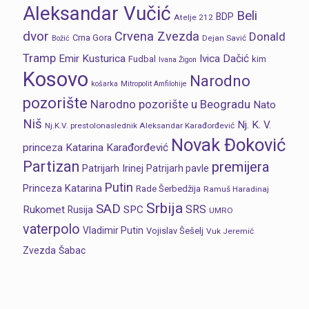
Aleksandar Vučić
Beli
BDP
Atelje 212
dvor
Crvena Zvezda
Donald
Crna Gora
Dejan Savić
Božić
Tramp
Emir Kusturica
Ivica Dačić
Fudbal
kim
Ivana Žigon
Kosovo
Narodno
košarka
Mitropolit Amfilohije
pozorište
Narodno pozorište u Beogradu
Nato
Niš
Nj. K. V.
Nj.K.V. prestolonaslednik Aleksandar Karađorđević
Novak Đoković
princeza Katarina Karađorđević
Partizan
premijera
Patrijarh Irinej
Patrijarh pavle
Putin
Princeza Katarina
Rade Šerbedžija
Ramuš Haradinaj
Srbija
SAD
SRS
Rukomet
SPC
Rusija
UMRO
vaterpolo
Vladimir Putin
Vojislav Šešelj
Vuk Jeremić
Zvezda
Šabac