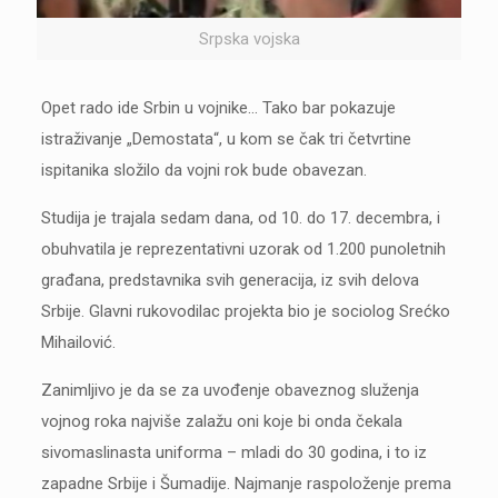
Srpska vojska
Opet rado ide Srbin u vojnike… Tako bar pokazuje
istraživanje „Demostata“, u kom se čak tri četvrtine
ispitanika složilo da vojni rok bude obavezan.
Studija je trajala sedam dana, od 10. do 17. decembra, i
obuhvatila je reprezentativni uzorak od 1.200 punoletnih
građana, predstavnika svih generacija, iz svih delova
Srbije. Glavni rukovodilac projekta bio je sociolog Srećko
Mihailović.
Zanimljivo je da se za uvođenje obaveznog služenja
vojnog roka najviše zalažu oni koje bi onda čekala
sivomaslinasta uniforma – mladi do 30 godina, i to iz
zapadne Srbije i Šumadije. Najmanje raspoloženje prema