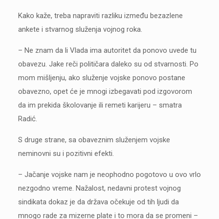
Kako kaže, treba napraviti razliku između bezazlene
ankete i stvarnog služenja vojnog roka.
– Ne znam da li Vlada ima autoritet da ponovo uvede tu
obavezu. Jake reči političara daleko su od stvarnosti. Po
mom mišljenju, ako služenje vojske ponovo postane
obavezno, opet će je mnogi izbegavati pod izgovorom
da im prekida školovanje ili remeti karijeru – smatra
Radić.
S druge strane, sa obaveznim služenjem vojske
neminovni su i pozitivni efekti.
– Jačanje vojske nam je neophodno pogotovo u ovo vrlo
nezgodno vreme. Nažalost, nedavni protest vojnog
sindikata dokaz je da država očekuje od tih ljudi da
mnogo rade za mizerne plate i to mora da se promeni –