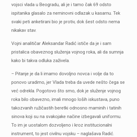
vojsci vlada u Beogradu, ali je i tamo čak 69 odsto
ispitanika glasalo za neminovni odlazak u kasarnu. Tek
svaki peti anketirani bio je protiv, dok šest odsto nema
nikakav stav.
Vojni analitičar Aleksandar Radić ističe da je i sam
pristalica obaveznog služenja vojnog roka, ali da sumnja
kako bi takva odluka zaživela.
– Pitanje je da li imamo dovoljno novca i volje da to
ponovo uradimo, jer Vlada treba da uvede nešto čega se
već odrekla. Pogotovo što smo, dok je služenje vojnog
roka bilo obavezno, imali mnogo loših iskustava, puno
takozvanih ružičastih beretki odnosno maminih i tatinih
sinova koji su na svakojake načine izbegavali uniformu.
To im je uostalom dozvoljeno i kroz institucionalni
instrument, to jest civilnu vojsku – naglašava Radić.