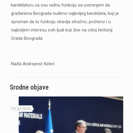
kandidaturu za ovu važnu funkciju sa uverenjem da
građanima Beograda nudimo najboljeg kandidata, koji je
spreman da tu funkciju obavlja stručno, pošteno i u
najboljem interesu svih ljudi koji žive na celoj teritoriji
Grada Beograda.
Nađa Andrejević Keleri
Srodne objave
19. jul 2024.