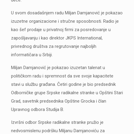
dece.
U svom dosadašnjem radu Miljan Damjanović je pokazao
izuzetne organizacione i stručne sposobnosti. Radio je
kao šef prodaje u privatnoj firmi za posredovanje u
zapošljavanju i kao direktor JKPS International,
privrednog društva za regrutovanje najboljih
informatičara u Srbiji.
Miljan Damjanović je pokazao izuzetan talenat u
političkom radu i spremnost da sve svoje kapacitete
stavi u službu građana. Četiri godine je bio predsednik
Odborničke grupe Srpske radikalne stranke u Opštini Stari
Grad, savetnik predsednika Opštine Grocka i član
Upravnog odbora Studija B.
Izvršni odbor Srpske radikalne stranke pružio je
nedvosmislenu podršku Miljanu Damjanoviću za