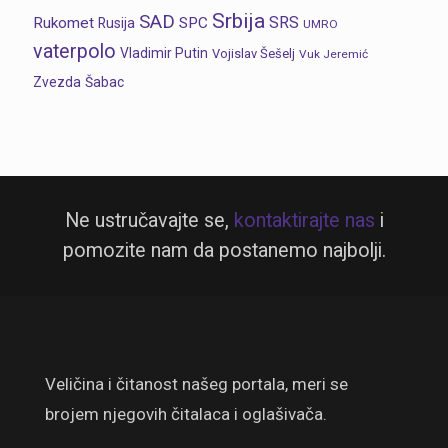
Srbija
SAD
SRS
Rukomet
SPC
Rusija
UMRO
vaterpolo
Vladimir Putin
Vojislav Šešelj
Vuk Jeremić
Zvezda
Šabac
Ne ustručavajte se,
kontaktirajte nas
i
pomozite nam da postanemo najbolji.
Veličina i čitanost našeg portala, meri se
brojem njegovih čitalaca i oglašivača.