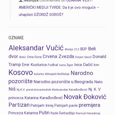
Nebojša
commented on
UDARNA VEST!
AMERIČKI MEDIJI TVRDE: Da li je ovo moguće –
uhapšen DŽORDŽ SOROŠ?
OZNAKE
Aleksandar Vučić
Beli
BDP
Atelje 212
dvor
Crvena Zvezda
Donald
Crna Gora
Dejan Savić
Božić
Tramp
Emir Kusturica
Ivica Dačić
Fudbal
kim
Ivana Žigon
Kosovo
Narodno
košarka
Mitropolit Amfilohije
pozorište
Narodno pozorište u Beogradu
Nato
Niš
Nj. K. V.
Nj.K.V. prestolonaslednik Aleksandar Karađorđević
Novak Đoković
princeza Katarina Karađorđević
Partizan
premijera
Patrijarh Irinej
Patrijarh pavle
Putin
Princeza Katarina
Rade Šerbedžija
Ramuš Haradinaj