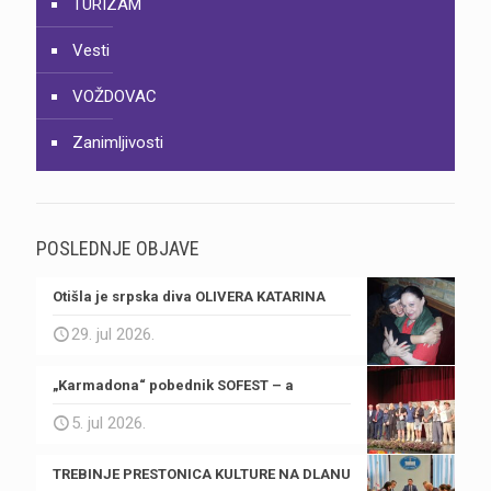
TURIZAM
Vesti
VOŽDOVAC
Zanimljivosti
POSLEDNJE OBJAVE
Otišla je srpska diva OLIVERA KATARINA
29. jul 2026.
„Karmadona“ pobednik SOFEST – a
5. jul 2026.
TREBINJE PRESTONICA KULTURE NA DLANU