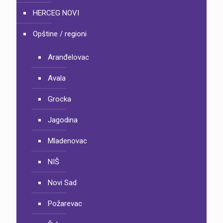
HERCEG NOVI
Opštine / regioni
Aranđelovac
Avala
Grocka
Jagodina
Mladenovac
NIŠ
Novi Sad
Požarevac