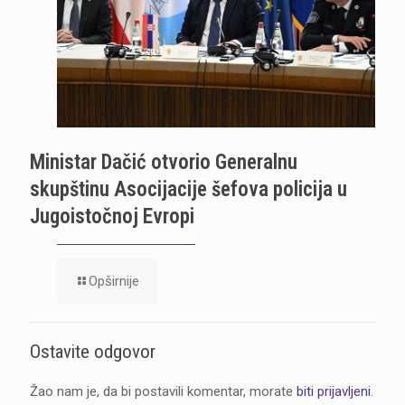
Ministar Dačić otvorio Generalnu
skupštinu Asocijacije šefova policija u
Jugoistočnoj Evropi
Opširnije
Ostavite odgovor
Žao nam je, da bi postavili komentar, morate
biti prijavljeni
.