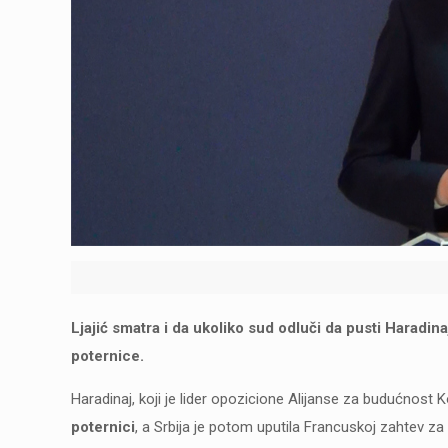
Ljajić smatra i da ukoliko sud odluči da pusti Haradin
poternice.
Haradinaj, koji je lider opozicione Alijanse za budućnost 
poternici
, a Srbija je potom uputila Francuskoj zahtev z