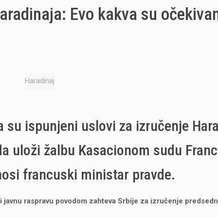
aradinaja: Evo kakva su očekiva
Haradinaj
 su ispunjeni uslovi za izručenje Hara
 da uloži žalbu Kasacionom sudu Franc
osi francuski ministar pravde.
i javnu raspravu povodom zahteva Srbije za izručenje predsedn