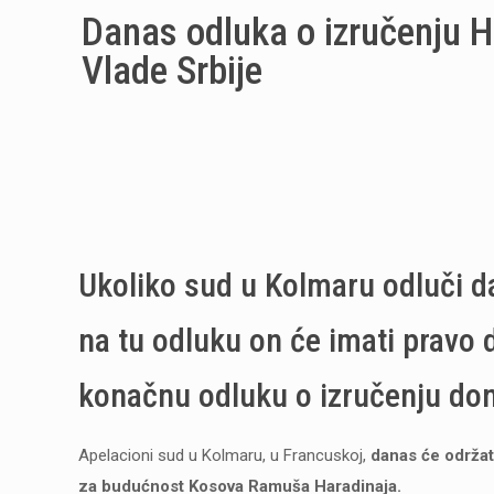
Danas odluka o izručenju H
Vlade Srbije
Ukoliko sud u Kolmaru odluči da
na tu odluku on će imati pravo
konačnu odluku o izručenju don
Apelacioni sud u Kolmaru, u Francuskoj,
danas će održat
za budućnost Kosova Ramuša Haradinaja.