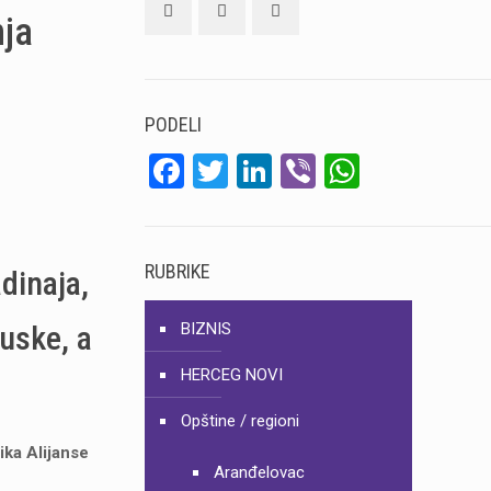
nja
PODELI
Facebook
Twitter
LinkedIn
Viber
WhatsA
RUBRIKE
dinaja,
uske, a
BIZNIS
HERCEG NOVI
Opštine / regioni
ika Alijanse
Aranđelovac