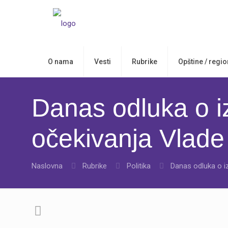
O nama
Vesti
Rubrike
Opštine / regio
Danas odluka o i
očekivanja Vlade 
Naslovna
Rubrike
Politika
Danas odluka o iz