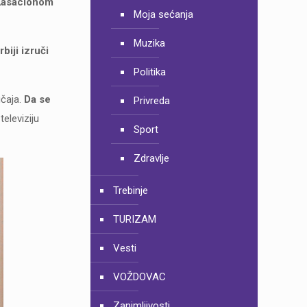
u Kasacionom
Moja sećanja
Muzika
biji izruči
Politika
učaja.
Da se
Privreda
televiziju
Sport
Zdravlje
Trebinje
TURIZAM
Vesti
VOŽDOVAC
Zanimljivosti