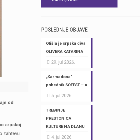
POSLEDNJE OBJAVE
Otišla je srpska diva
OLIVERA KATARINA
29. jul 2026.
„Karmadona“
pobednik SOFEST – a
5. jul 2026.
taje od
TREBINJE
PRESTONICA
po srpskoj
KULTURE NA DLANU
 o zahtevu
4. jul 2026.