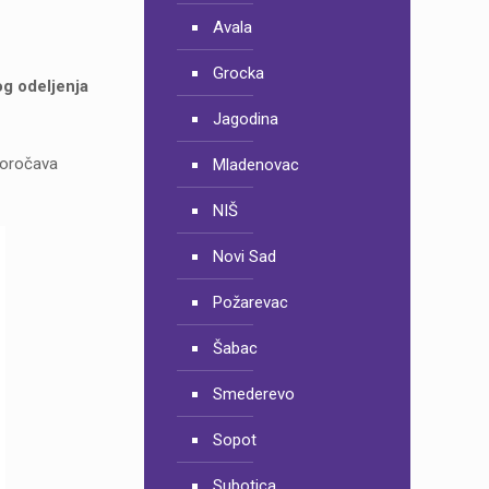
Avala
Grocka
og odeljenja
Jagodina
e oročava
Mladenovac
NIŠ
Novi Sad
Požarevac
Šabac
Smederevo
Sopot
Subotica