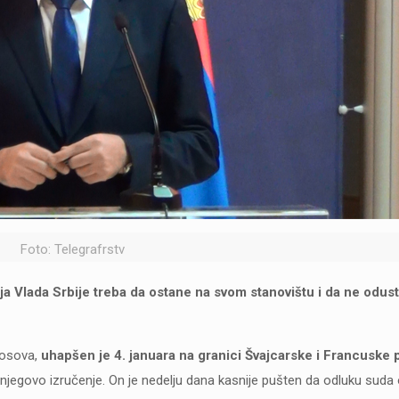
Foto: Telegrafrstv
aja Vlada Srbije treba da ostane na svom stanovištu i da ne odus
Kosova,
uhapšen je 4. januara na granici Švajcarske i Francuske 
a njegovo izručenje. On je nedelju dana kasnije pušten da odluku suda