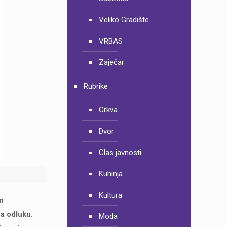
Veliko Gradište
VRBAS
Zaječar
Rubrike
Crkva
Dvor
Glas javnosti
Kuhinja
Kultura
an
na odluku.
Moda