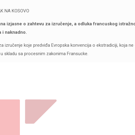
AK NA KOSOVO
ana izjasne o zahtevu za izručenje, a odluka francuskog istražn
 i naknadno.
a izručenje koje predviđa Evropska konvencija o ekstradiciji, koja n
i u skladu sa procesnim zakonima Fransucke.