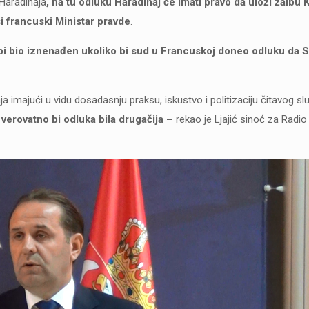
 Haradinaja
, na tu odluku Haradinaj će imati pravo da uloži žalb
 francuski Ministar pravde
.
 bi bio iznenađen ukoliko bi sud u Francuskoj doneo odluku da Sr
ja imajući u vidu dosadasnju praksu, iskustvo i politizaciju čitavog sl
verovatno bi odluka bila drugačija –
rekao je Ljajić sinoć za Radio 