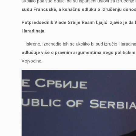
Ukoliko pak sud odluči da su ispunjeni uslovi za izručenje
sudu Francuske, a konačnu odluku o izručenju donosi
Potpredsednik Vlade Srbije Rasim Ljajić izjavio je da
Haradinaja.
– Iskreno, iznenadio bih se ukoliko bi sud izručio Haradina
odlučuje više o pravnim argumentima nego političkim 
Vojvodine.