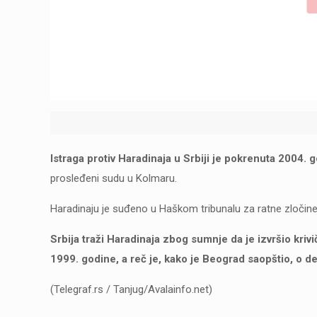
Istraga protiv Haradinaja u Srbiji je pokrenuta 2004. 
prosleđeni sudu u Kolmaru.
Haradinaju je suđeno u Haškom tribunalu za ratne zločine
Srbija traži Haradinaja zbog sumnje da je izvršio krivi
1999. godine, a reč je, kako je Beograd saopštio, o 
(Telegraf.rs / Tanjug/Avalainfo.net)