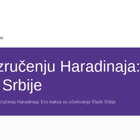
ni
zručenju Haradinaja
Srbije
ručenju Haradinaja: Evo kakva su očekivanja Vlade Srbije