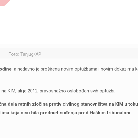
Foto: Tanjug/AP
godine
, a nedavno je proširena novim optužbama i novim dokazima ko
 na KIM, ali je 2012. pravosnažno oslobođen svih optužbi.
čna dela ratnih zločina protiv civilnog stanovništva na KIM u toku
delima koja nisu bila predmet suđenja pred Haškim tribunalom.