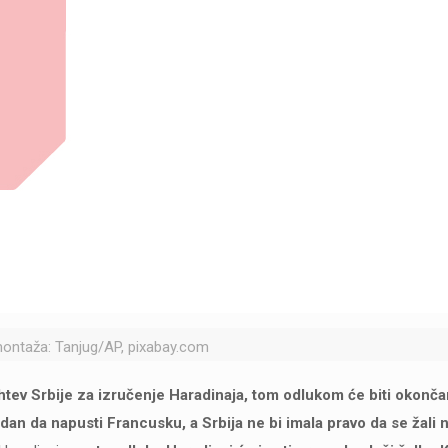
ontaža: Tanjug/AP, pixabay.com
htev Srbije za izručenje Haradinaja, tom odlukom će biti okonč
odan da napusti Francusku, a Srbija ne bi imala pravo da se žali 