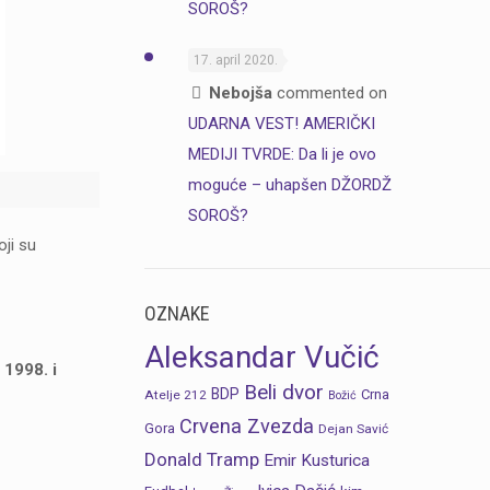
SOROŠ?
17. april 2020.
Nebojša
commented on
UDARNA VEST! AMERIČKI
MEDIJI TVRDE: Da li je ovo
moguće – uhapšen DŽORDŽ
SOROŠ?
ji su
OZNAKE
Aleksandar Vučić
 1998. i
Beli dvor
BDP
Crna
Atelje 212
Božić
Crvena Zvezda
Gora
Dejan Savić
Donald Tramp
Emir Kusturica