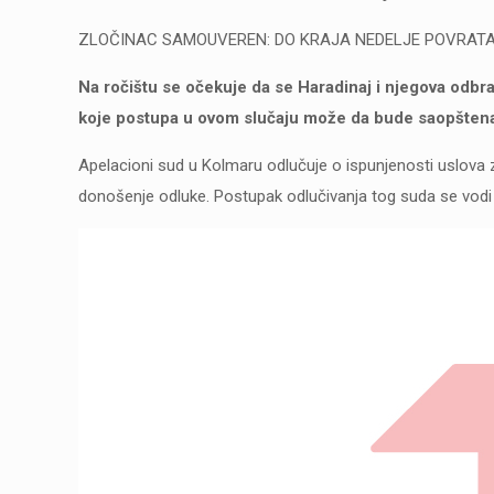
ZLOČINAC SAMOUVEREN: DO KRAJA NEDELJE POVRAT
Na ročištu se očekuje da se Haradinaj i njegova odbr
koje postupa u ovom slučaju može da bude saopštena
Apelacioni sud u Kolmaru odlučuje o ispunjenosti uslova z
donošenje odluke. Postupak odlučivanja tog suda se vod