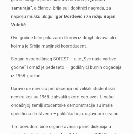
samuraja“
, a članovi žirija su i dobitnici nagrada, za
najbolju mušku ulogu:
Igor Ðorđević i
za režiju
Bojan
Vuletić.
Ove godine biće prikazani i filmovi iz drugih država ali u
kojima je Srbija manjinski koproducent.
Slogan ovogodišnjeg SOFEST – a je „Sve naše varljive
godine“ i omaž je pedeseto – godišnjici burnih događaja
iz 1968. godine.
Upravo se navršilo pet decenija od velikih studentskih
nemira koji su 1968. zahvatili skoro ceo svet. U našoj
ondašnjoj zemlji studentske demonstracije su imale
specifičnu društveno – političku boju, uglavnom crvenu.
Tim povodom biće organizovana i panel diskusija u