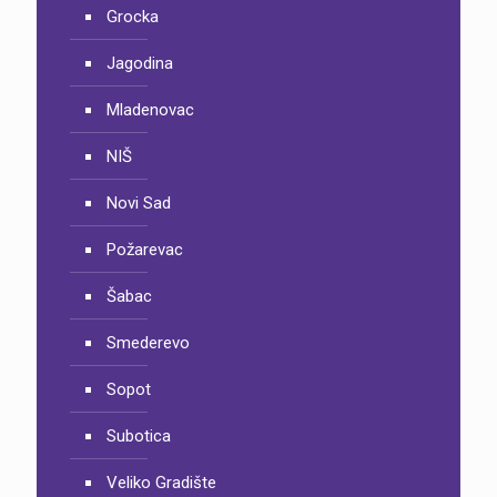
Grocka
Jagodina
Mladenovac
NIŠ
Novi Sad
Požarevac
Šabac
Smederevo
Sopot
Subotica
Veliko Gradište