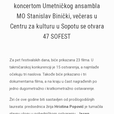
koncertom Umetničkog ansambla
MO Stanislav Binički, večeras u
Centru za kulturu u Sopotu se otvara
47 SOFEST
Za pet festivalskih dana, biće prikazana 23 filma. U
takmičarskoj konkurenciji je 15 ostvarenja, a najmlađe
očekuju tri naslova. Takođe biće prikazano i tri
dokumentarna filma, a na kraju u čast nagrađenih po
jedno dugometražno i kratkometražno ostavarenje.
Žiri će ove godine biti sastavljen od prošlogodišnjih
laureata: predsednica žirija
Hristina Popović
je tumačila
glavnu ulogu u pobedničkom ostvarenju
„Jesen