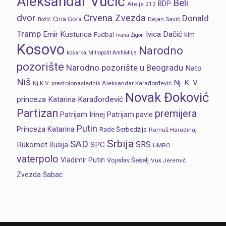
Aleksandar Vučić
Beli
BDP
Atelje 212
dvor
Crvena Zvezda
Donald
Crna Gora
Dejan Savić
Božić
Tramp
Emir Kusturica
Ivica Dačić
Fudbal
kim
Ivana Žigon
Kosovo
Narodno
košarka
Mitropolit Amfilohije
pozorište
Narodno pozorište u Beogradu
Nato
Niš
Nj. K. V.
Nj.K.V. prestolonaslednik Aleksandar Karađorđević
Novak Đoković
princeza Katarina Karađorđević
Partizan
premijera
Patrijarh Irinej
Patrijarh pavle
Putin
Princeza Katarina
Rade Šerbedžija
Ramuš Haradinaj
Srbija
SAD
SRS
Rukomet
SPC
Rusija
UMRO
vaterpolo
Vladimir Putin
Vojislav Šešelj
Vuk Jeremić
Zvezda
Šabac