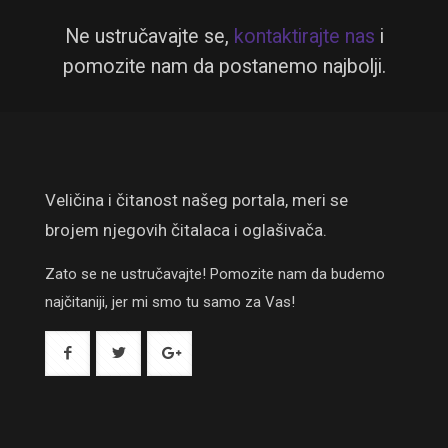
Ne ustručavajte se,
kontaktirajte nas
i
pomozite nam da postanemo najbolji.
Veličina i čitanost našeg portala, meri se
brojem njegovih čitalaca i oglašivača.
Zato se ne ustručavajte! Pomozite nam da budemo
najčitaniji, jer mi smo tu samo za Vas!