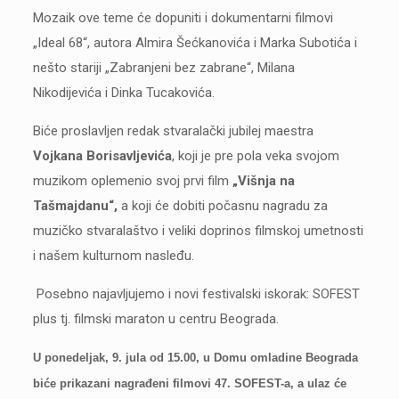
Mozaik ove teme će dopuniti i dokumentarni filmovi
„Ideal 68“, autora Almira Šećkanovića i Marka Subotića i
nešto stariji „Zabranjeni bez zabrane“, Milana
Nikodijevića i Dinka Tucakovića.
Biće proslavljen redak stvaralački jubilej maestra
Vojkana Borisavljevića
, koji je pre pola veka svojom
muzikom oplemenio svoj prvi film
„Višnja na
Tašmajdanu“,
a koji će dobiti počasnu nagradu za
muzičko stvaralaštvo i veliki doprinos filmskoj umetnosti
i našem kulturnom nasleđu.
Posebno najavljujemo i novi festivalski iskorak: SOFEST
plus tj. filmski maraton u centru Beograda.
U ponedeljak, 9. jula od 15.00, u Domu omladine Beograda
biće prikazani nagrađeni filmovi 47. SOFEST-a, a ulaz će