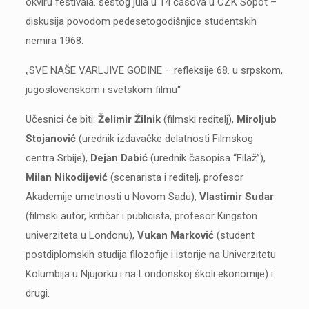
okviru festivala. šestog jula u 14 časova u CZK Sopot –
diskusija povodom pedesetogodišnjice studentskih
nemira 1968.
„SVE NAŠE VARLJIVE GODINE – refleksije 68. u srpskom,
jugoslovenskom i svetskom filmu“
Učesnici će biti:
Želimir Žilnik
(filmski reditelj),
Miroljub
Stojanović
(urednik izdavačke delatnosti Filmskog
centra Srbije),
Dejan Dabić
(urednik časopisa “Filaž”),
Milan Nikodijević
(scenarista i reditelj, profesor
Akademije umetnosti u Novom Sadu),
Vlastimir Sudar
(filmski autor, kritičar i publicista, profesor Kingston
univerziteta u Londonu),
Vukan Marković
(student
postdiplomskih studija filozofije i istorije na Univerzitetu
Kolumbija u Njujorku i na Londonskoj školi ekonomije) i
drugi.