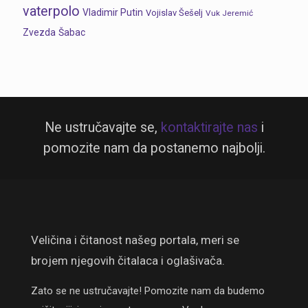
vaterpolo
Vladimir Putin
Vojislav Šešelj
Vuk Jeremić
Zvezda
Šabac
Ne ustručavajte se,
kontaktirajte nas
i
pomozite nam da postanemo najbolji.
Veličina i čitanost našeg portala, meri se
brojem njegovih čitalaca i oglašivača.
Zato se ne ustručavajte! Pomozite nam da budemo