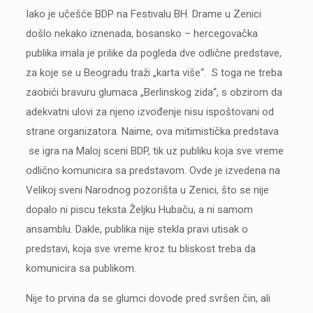
Iako je učešće BDP na Festivalu BH. Drame u Zenici
došlo nekako iznenada, bosansko – hercegovačka
publika imala je prilike da pogleda dve odlične predstave,
za koje se u Beogradu traži „karta više“. S toga ne treba
zaobići bravuru glumaca „Berlinskog zida“, s obzirom da
adekvatni ulovi za njeno izvođenje nisu ispoštovani od
strane organizatora. Naime, ova mitimistička predstava
se igra na Maloj sceni BDP, tik uz publiku koja sve vreme
odlično komunicira sa predstavom. Ovde je izvedena na
Velikoj sveni Narodnog pozorišta u Zenici, što se nije
dopalo ni piscu teksta Željku Hubaču, a ni samom
ansamblu. Dakle, publika nije stekla pravi utisak o
predstavi, koja sve vreme kroz tu bliskost treba da
komunicira sa publikom.
Nije to prvina da se glumci dovode pred svršen čin, ali