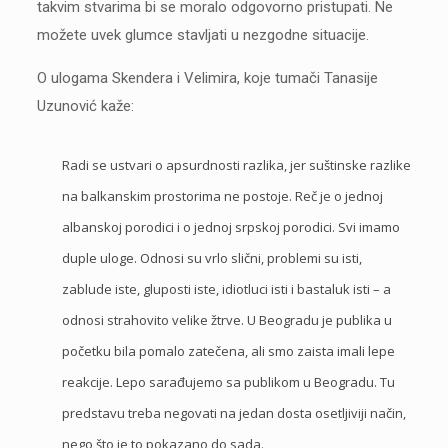
takvim stvarima bi se moralo odgovorno pristupati. Ne
možete uvek glumce stavljati u nezgodne situacije.
O ulogama Skendera i Velimira, koje tumači Tanasije
Uzunović kaže:
Radi se ustvari o apsurdnosti razlika, jer suštinske razlike
na balkanskim prostorima ne postoje. Reč je o jednoj
albanskoj porodici i o jednoj srpskoj porodici. Svi imamo
duple uloge. Odnosi su vrlo slični, problemi su isti,
zablude iste, gluposti iste, idiotluci isti i bastaluk isti – a
odnosi strahovito velike žtrve. U Beogradu je publika u
početku bila pomalo zatečena, ali smo zaista imali lepe
reakcije. Lepo sarađujemo sa publikom u Beogradu. Tu
predstavu treba negovati na jedan dosta osetljiviji način,
nego što je to pokazano do sada.