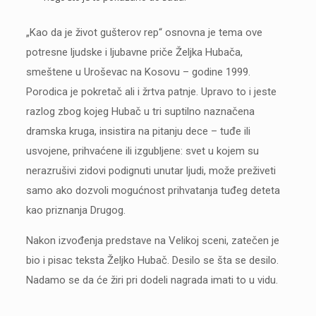
„Kao da je život gušterov rep“ osnovna je tema ove
potresne ljudske i ljubavne priče Željka Hubača,
smeštene u Uroševac na Kosovu – godine 1999.
Porodica je pokretač ali i žrtva patnje. Upravo to i jeste
razlog zbog kojeg Hubač u tri suptilno naznačena
dramska kruga, insistira na pitanju dece – tuđe ili
usvojene, prihvaćene ili izgubljene: svet u kojem su
nerazrušivi zidovi podignuti unutar ljudi, može preživeti
samo ako dozvoli mogućnost prihvatanja tuđeg deteta
kao priznanja Drugog.
Nakon izvođenja predstave na Velikoj sceni, zatečen je
bio i pisac teksta Željko Hubač. Desilo se šta se desilo.
Nadamo se da će žiri pri dodeli nagrada imati to u vidu.