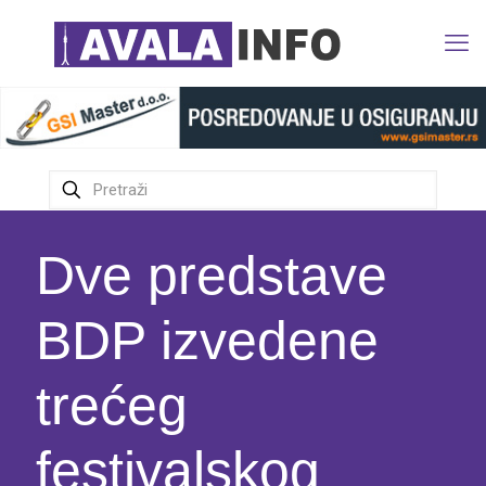
Dve predstave
BDP izvedene
trećeg
festivalskog