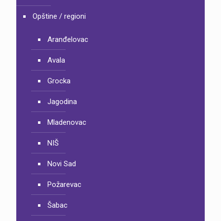
Opštine / regioni
Aranđelovac
Avala
Grocka
Jagodina
Mladenovac
NIŠ
Novi Sad
Požarevac
Šabac