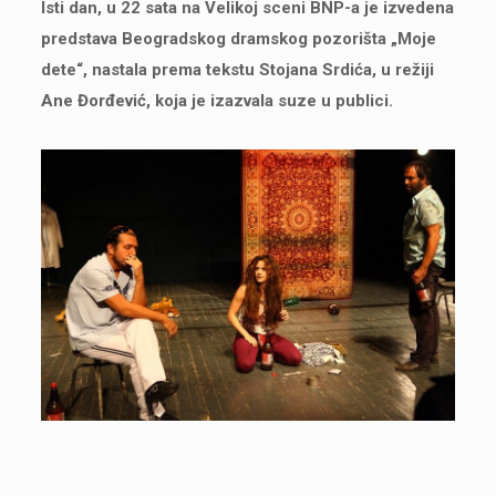
Isti dan, u 22 sata na Velikoj sceni BNP-a je izvedena
predstava Beogradskog dramskog pozorišta „Moje
dete“, nastala prema tekstu Stojana Srdića, u režiji
Ane Đorđević, koja je izazvala suze u publici.