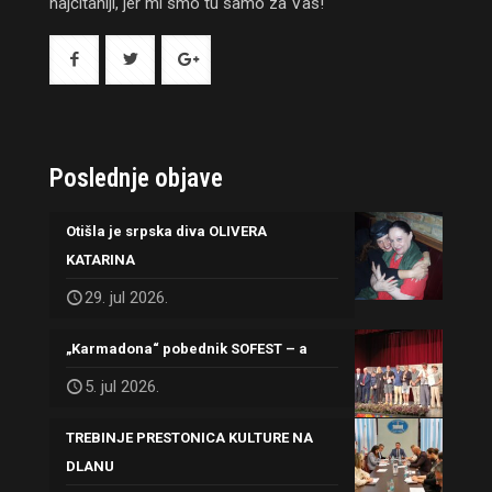
najčitaniji, jer mi smo tu samo za Vas!
Poslednje objave
Otišla je srpska diva OLIVERA
KATARINA
29. jul 2026.
„Karmadona“ pobednik SOFEST – a
5. jul 2026.
TREBINJE PRESTONICA KULTURE NA
DLANU