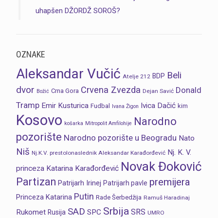
uhapšen DŽORDŽ SOROŠ?
OZNAKE
Aleksandar Vučić
Beli
BDP
Atelje 212
dvor
Crvena Zvezda
Donald
Crna Gora
Dejan Savić
Božić
Tramp
Emir Kusturica
Ivica Dačić
Fudbal
kim
Ivana Žigon
Kosovo
Narodno
košarka
Mitropolit Amfilohije
pozorište
Narodno pozorište u Beogradu
Nato
Niš
Nj. K. V.
Nj.K.V. prestolonaslednik Aleksandar Karađorđević
Novak Đoković
princeza Katarina Karađorđević
Partizan
premijera
Patrijarh Irinej
Patrijarh pavle
Putin
Princeza Katarina
Rade Šerbedžija
Ramuš Haradinaj
Srbija
SAD
SRS
Rukomet
SPC
Rusija
UMRO