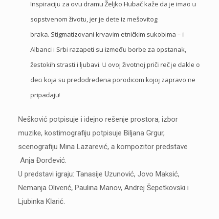
Inspiraciju za ovu dramu Željko Hubač kaže da je imao u
sopstvenom životu, jer je dete iz mešovitog
braka. Stigmatizovani krvavim etničkim sukobima – i
Albanci i Srbi razapeti su između borbe za opstanak,
žestokih strasti i ljubavi. U ovoj životnoj priči reč je dakle o
deci koja su predodređena porodicom kojoj zapravo ne
pripadaju!
Nešković potpisuje i idejno rešenje prostora, izbor
muzike, kostimografiju potpisuje Biljana Grgur,
scenografiju Mina Lazarević, a kompozitor predstave
Anja Đorđević.
U predstavi igraju: Tanasije Uzunović, Jovo Maksić,
Nemanja Oliverić, Paulina Manov, Andrej Šepetkovski i
Ljubinka Klarić.