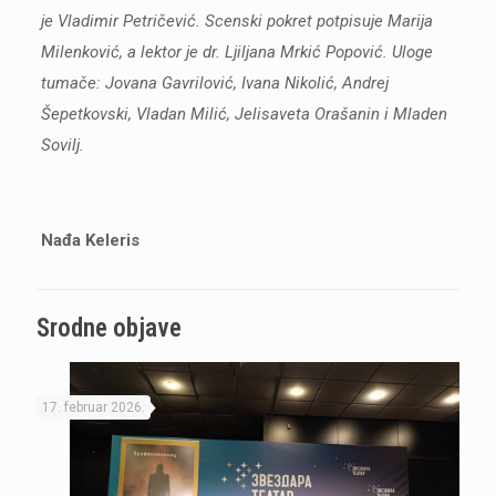
je Vladimir Petričević. Scenski pokret potpisuje Marija
Milenković, a lektor je dr. Ljiljana Mrkić Popović. Uloge
tumače: Jovana Gavrilović, Ivana Nikolić, Andrej
Šepetkovski, Vladan Milić, Jelisaveta Orašanin i Mladen
Sovilj.
Nađa Keleris
Srodne objave
17. februar 2026.