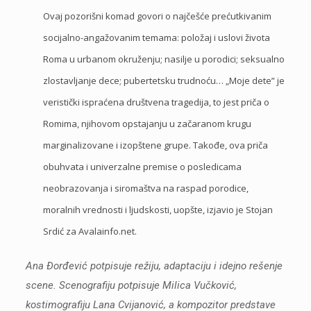
Ovaj pozorišni komad govori o najčešće prećutkivanim
socijalno-angažovanim temama: položaj i uslovi života
Roma u urbanom okruženju; nasilje u porodici; seksualno
zlostavljanje dece; pubertetsku trudnoću… „Moje dete” je
veristički ispraćena društvena tragedija, to jest priča o
Romima, njihovom opstajanju u začaranom krugu
marginalizovane i izopštene grupe. Takođe, ova priča
obuhvata i univerzalne premise o posledicama
neobrazovanja i siromaštva na raspad porodice,
moralnih vrednosti i ljudskosti, uopšte, izjavio je Stojan
Srdić za Avalainfo.net.
Ana Đorđević potpisuje režiju, adaptaciju i idejno rešenje
scene. Scenografiju potpisuje Milica Vučković,
kostimografiju Lana Cvijanović, a kompozitor predstave