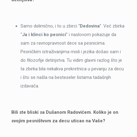
Samo delimično, i to u zbirci “
Dedovina
”. Već zbirka
“
Ja i klinci ko pesnici
” i naslovom pokazuje da
sam za ravnopravnost dece sa pesnicima.
Pesničkim istraživanjima misli i jezika došao sam i
do filozofije detinjstva. Tu vidim glavni razlog što je
ta zbirka bila nekakva prekretnica u pevanju za decu
i što se našla na besteseler listama tadašnjih
izdavača.
Bili ste bliski sa Dušanom Radovićem. Koliko je on
svojim pesništvom za decu uticao na Vaše?