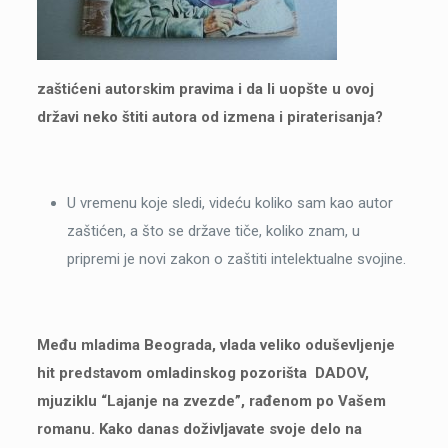
zaštićeni autorskim pravima i da li uopšte u ovoj
državi neko štiti autora od izmena i piraterisanja?
U vremenu koje sledi, videću koliko sam kao autor
zaštićen, a što se države tiče, koliko znam, u
pripremi je novi zakon o zaštiti intelektualne svojine.
Među mladima Beograda, vlada veliko oduševljenje
hit predstavom omladinskog pozorišta DADOV,
mjuziklu “Lajanje na zvezde”, rađenom po Vašem
romanu. Kako danas doživljavate svoje delo na