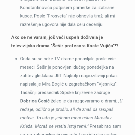
Konstantinovića potpišem primerke za izabrane
kupce. Posle “Prosveta” nije obnovila tiraž, ali mi
razrešenje ugovora nije dala celu deceniju.
Ako se ne varam, još veći uspeh doživela je
televizijska drama “Šešir profesora Koste Vujića”!?
Onda su se neke TV drame ponavljale posle više
meseci. Šešir je ponovljen idućeg ponedeljka na
zahtev gledalaca JRT. Najbolji i najpozitivniji prikaz
napisala je Mira Boglić u zagrebačkom “Vjesniku”.
Tadašnji predsednik Srpske književne zadruge
Dobrica Ćosić
želeo je da razgovaramo o drami:
„U
redu je, odlično je prošlo, ali da znaš da rasipaš
motive. To isto je jednom meni rekao Miroslav
Krleža. Moraš se vratiti istoj temi.”
Presabirao sam
se, ne zaboravljajući ove reči. I možda dve godine