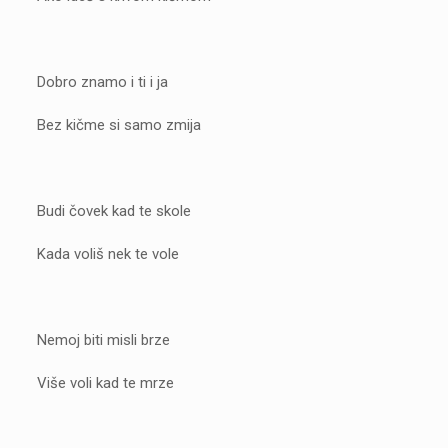
Dobro znamo i ti i ja
Bez kičme si samo zmija
Budi čovek kad te skole
Kada voliš nek te vole
Nemoj biti misli brze
Više voli kad te mrze