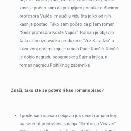
kasnije počeo sam da prikupljam podatke o đacima
profesora Vujića, imajući u vidu šta je ko od njih
kasnije postao. Tako sam počeo da pišem roman
“Šešir profesora Koste Vujića”. Roman je objavilo
tada elitno izdavačko preduzeće “Vuk Karadžić” u
luksuznoj opremi koju je uradio Rade Rančić. Rančić
je dobio nagradu beogradskog Sajma knjiga, a
roman nagradu Politikinog zabavnika.
Znači, tako ste se potvrdili kao romanopisac?
I posle sam ispisao i objavio još deset romana koji
su svi imali ponovljena izdanja: “Simfonija Vinaver”