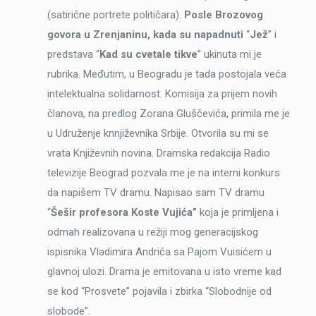
(satirične portrete političara).
Posle Brozovog
govora u Zrenjaninu, kada su napadnuti
“
Jež
” i
predstava “
Kad su cvetale tikve
” ukinuta mi je
rubrika. Međutim, u Beogradu je tada postojala veća
intelektualna solidarnost. Komisija za prijem novih
članova, na predlog Zorana Gluščevića, primila me je
u Udruženje knnjiževnika Srbije. Otvorila su mi se
vrata Književnih novina. Dramska redakcija Radio
televizije Beograd pozvala me je na interni konkurs
da napišem TV dramu. Napisao sam TV dramu
“
Šešir profesora Koste Vujića”
koja je primljena i
odmah realizovana u režiji mog generacijskog
ispisnika Vladimira Andrića sa Pajom Vuisićem u
glavnoj ulozi. Drama je emitovana u isto vreme kad
se kod “Prosvete” pojavila i zbirka “Slobodnije od
slobode”.