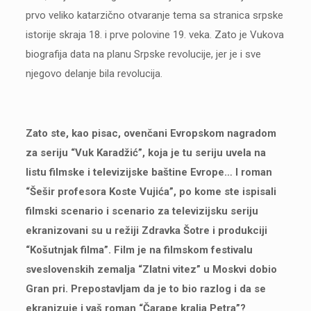
prvo veliko katarzično otvaranje tema sa stranica srpske
istorije skraja 18. i prve polovine 19. veka. Zato je Vukova
biografija data na planu Srpske revolucije, jer je i sve
njegovo delanje bila revolucija.
Zato ste, kao pisac, ovenčani Evropskom nagradom
za seriju “Vuk Karadžić”, koja je tu seriju uvela na
listu filmske i televizijske baštine Evrope… I roman
“Šešir profesora Koste Vujića”, po kome ste ispisali
filmski scenario i scenario za televizijsku seriju
ekranizovani su u režiji Zdravka Šotre i produkciji
“Košutnjak filma”. Film je na filmskom festivalu
sveslovenskih zemalja “Zlatni vitez” u Moskvi dobio
Gran pri. Prepostavljam da je to bio razlog i da se
ekranizuje i vaš roman “Čarape kralja Petra”?