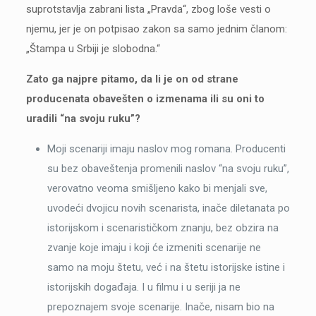
suprotstavlja zabrani lista „Pravda“, zbog loše vesti o
njemu, jer je on potpisao zakon sa samo jednim članom:
„Štampa u Srbiji je slobodna.“
Zato ga najpre pitamo, da li je on od strane
producenata obavešten o izmenama ili su oni to
uradili “na svoju ruku”?
Moji scenariji imaju naslov mog romana. Producenti
su bez obaveštenja promenili naslov “na svoju ruku”,
verovatno veoma smišljeno kako bi menjali sve,
uvodeći dvojicu novih scenarista, inače diletanata po
istorijskom i scenarističkom znanju, bez obzira na
zvanje koje imaju i koji će izmeniti scenarije ne
samo na moju štetu, već i na štetu istorijske istine i
istorijskih događaja. I u filmu i u seriji ja ne
prepoznajem svoje scenarije. Inače, nisam bio na