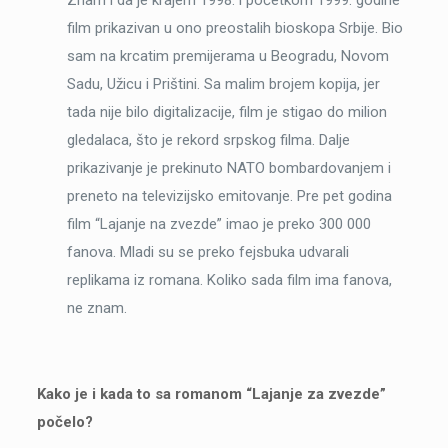
film prikazivan u ono preostalih bioskopa Srbije. Bio
sam na krcatim premijerama u Beogradu, Novom
Sadu, Užicu i Prištini. Sa malim brojem kopija, jer
tada nije bilo digitalizacije, film je stigao do milion
gledalaca, što je rekord srpskog filma. Dalje
prikazivanje je prekinuto NATO bombardovanjem i
preneto na televizijsko emitovanje. Pre pet godina
film “Lajanje na zvezde” imao je preko 300 000
fanova. Mladi su se preko fejsbuka udvarali
replikama iz romana. Koliko sada film ima fanova,
ne znam.
Kako je i kada to sa romanom “Lajanje za zvezde”
počelo?