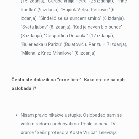
(15 izdanja), “Čarape kralja Petra” (25 izdanja), “Princ
Rastko” (9 izdanja), “Hajduk Veljko Petrović “(6
izdanja), “Sinđelić se sa suncem smirio” (6 izdanja),
“Sveta ljubav” (8 izdanja), “Kad je neven bio sunce”
(8 izdanja), “Gospođica Desanka” (12 izdanja),
“Bulerleska u Parizu” (Bulatović u Parizu – 7 izdanja),
“Milena iz Knez Mihailove” (8 izdanja).
Često ste dolazili na “crne liste”. Kako ste se sa njih
oslobađali?
Nisam pravio nikakve ustupke. Oslobađao sam se
velikim radom i poduhvatima. Posle uspeha TV
drame “Šešir profesora Koste Vujića” Televizija