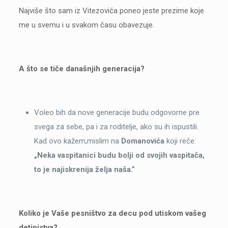
Najviše što sam iz Vitezovića poneo jeste prezime koje
me u svemu i u svakom času obavezuje.
A što se tiče današnjih generacija?
Voleo bih da nove generacije budu odgovorne pre
svega za sebe, pa i za roditelje, ako su ih ispustili.
Kad ovo kažem,mislim na
Domanovića
koji reče:
„Neka vaspitanici budu bolji od svojih vaspitača,
to je najiskrenija želja naša.”
Koliko je Vaše pesništvo za decu pod utiskom vašeg
detinjstva?