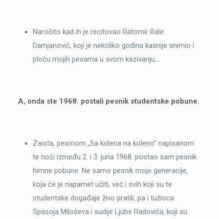
Naročito kad ih je recitovao Ratomir Rale
Damjanović, koji je nekoliko godina kasnije snimio i
ploču mojih pesama u svom kazivanju…
A, onda ste 1968. postali pesnik studentske pobune.
Zaista, pesmom „Sa kolena na koleno” napisanom
te noći između 2. i 3. juna 1968. postao sam pesnik
himne pobune. Ne samo pesnik moje generacije,
koja će je napamet učiti, već i svih koji su te
studentske događaje živo pratili, pa i tužioca
Spasoja Miloševa i sudije Ljube Radovića, koji su