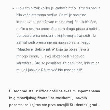
Bio sam blizak koliko je Radović hteo. Između nas je
bila veća starosna razlika. On mi je moralno
imponovao i podržavao me na svoj, često činičan,
način u svemu onom što sam drugo pisao u satiri, u
odnosu prema cenzuri, u književnoj istrajnosti… Iz
zahvalnosti prema njemu napisao sam i knjigu
“
Majstore
,
dobro jutro”
koja ga objašnjava u
mnogo čemu, i u svoj složenosti njegovog
karaktera… Što se pesništva za decu tiče, mislim da
mu je Ljubivoje Ršumović bio mnogo bliži.
U Beograd ste iz Užica došli sa svežim uspomenama
iz gimnazijskog života i sa sveskom ljubavnih
pesama, sa kojima ste prvo osvojili Studentski grad…