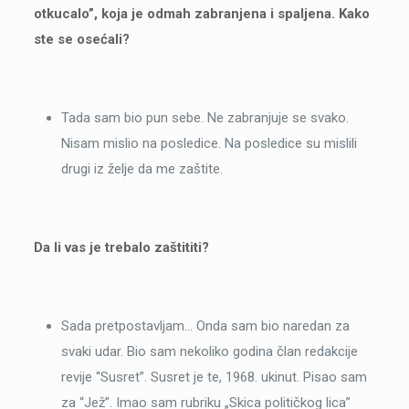
otkucalo”, koja je odmah zabranjena i spaljena. Kako
ste se osećali?
Tada sam bio pun sebe. Ne zabranjuje se svako.
Nisam mislio na posledice. Na posledice su mislili
drugi iz želje da me zaštite.
Da li vas je trebalo zaštititi?
Sada pretpostavljam… Onda sam bio naredan za
svaki udar. Bio sam nekoliko godina član redakcije
revije “Susret”. Susret je te, 1968. ukinut. Pisao sam
za “Jež”. Imao sam rubriku „Skica političkog lica”