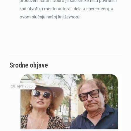
produženi autori. Dobro je kad kritike nisu površne i
kad utvrđuju mesto autora i dela u savremenoj, u
ovom slučaju našoj književnosti.
Srodne objave
28. april 2025.