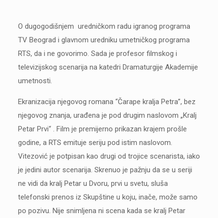
O dugogodišnjem uredničkom radu igranog programa
TV Beograd i glavnom uredniku umetničkog programa
RTS, da i ne govorimo. Sada je profesor filmskog i
televizijskog scenarija na katedri Dramaturgije Akademije
umetnosti.
Ekranizacija njegovog romana “Čarape kralja Petra”, bez
njegovog znanja, urađena je pod drugim naslovom „Kralj
Petar Prvi“ . Film je premijerno prikazan krajem prošle
godine, a RTS emituje seriju pod istim naslovom.
Vitezović je potpisan kao drugi od trojice scenarista, iako
je jedini autor scenarija. Skrenuo je pažnju da se u seriji
ne vidi da kralj Petar u Dvoru, prvi u svetu, sluša
telefonski prenos iz Skupštine u koju, inače, može samo
po pozivu. Nije snimljena ni scena kada se kralj Petar