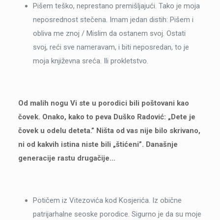
Pišem teško, neprestano premišljajući. Tako je moja
neposrednost stečena. Imam jedan distih: Pišem i
obliva me znoj / Mislim da ostanem svoj. Ostati
svoj, reći sve nameravam, i biti neposredan, to je
moja književna sreća. Ili prokletstvo.
Od malih nogu Vi ste u porodici bili poštovani kao
čovek. Onako, kako to peva Duško Radović: „Dete je
čovek u odelu deteta.” Ništa od vas nije bilo skrivano,
ni od kakvih istina niste bili „štićeni”. Današnje
generacije rastu drugačije…
Potičem iz Vitezovića kod Kosjerića. Iz obične
patrijarhalne seoske porodice. Sigurno je da su moje