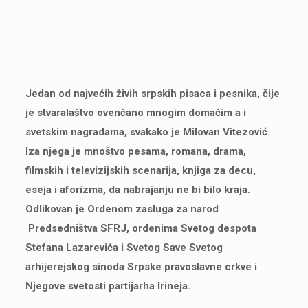
Jedan od najvećih živih srpskih pisaca i pesnika, čije
je stvaralaštvo ovenčano mnogim domaćim a i
svetskim nagradama, svakako je Milovan Vitezović.
Iza njega je mnoštvo pesama, romana, drama,
filmskih i televizijskih scenarija, knjiga za decu,
eseja i aforizma, da nabrajanju ne bi bilo kraja.
Odlikovan je Ordenom zasluga za narod
Predsedništva SFRJ, ordenima Svetog despota
Stefana Lazarevića i Svetog Save Svetog
arhijerejskog sinoda Srpske pravoslavne crkve i
Njegove svetosti partijarha Irineja.