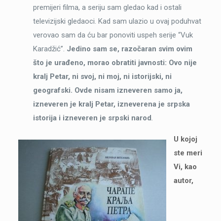
premijeri filma, a seriju sam gledao kad i ostali
televizijski gledaoci. Kad sam ulazio u ovaj poduhvat
verovao sam da ću bar ponoviti uspeh serije “Vuk
Karadžić”.
Jedino sam se, razočaran svim ovim
što je urađeno, morao obratiti javnosti: Ovo nije
kralj Petar, ni svoj, ni moj, ni istorijski, ni
geografski. Ovde nisam izneveren samo ja,
izneveren je kralj Petar, izneverena je srpska
istorija i izneveren je srpski narod
.
U kojoj
ste meri
Vi, kao
autor,