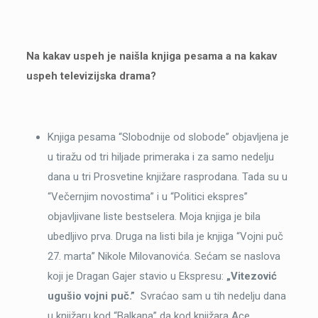
Na kakav uspeh je naišla knjiga pesama a na kakav
uspeh televizijska drama?
Knjiga pesama “Slobodnije od slobode” objavljena je
u tiražu od tri hiljade primeraka i za samo nedelju
dana u tri Prosvetine knjižare rasprodana. Tada su u
“Večernjim novostima” i u “Politici ekspres”
objavljivane liste bestselera. Moja knjiga je bila
ubedljivo prva. Druga na listi bila je knjiga “Vojni puč
27. marta” Nikole Milovanovića. Sećam se naslova
koji je Dragan Gajer stavio u Ekspresu:
„Vitezović
ugušio vojni puč.”
Svraćao sam u tih nedelju dana
u knjižaru kod “Balkana” da kod knjižara Ace