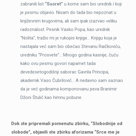
zabranili list
“Susret”
u kome sam bio urednik i koji
je pesmu objavio. Nisam do tada bio nepoznat u
književnim krugovima, ali sam ipak izazvao veliku
radoznalost. Pesnik Vasko Popa, kao urednik
“Nolita”, tražio mi je rukopis knjige… Knjigu koja je
nastajala već sam bio obećao Stevanu Raičkoviću,
uredniku “Prosvete”… Mnogo godina kasnije, čuću
kako ovu pesmu govori napamet tada
devedesetogodišnji saborac Gavrila Principa,
akademik Vaso Čubrilović… A nedavno sam saznao
da je već godinama komponovanu peva Branimir
Džoni Štulić kao himnu pobune.
Dok ste pripremali pomenutu zbirku, “Slobodnije od
slobode”, objavili ste zbirku aforizama “Srce me je