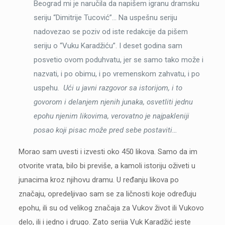
Beograd mi je naručila da napišem igranu dramsku
seriju “Dimitrije Tucović”… Na uspešnu seriju
nadovezao se poziv od iste redakcije da pišem
seriju o “Vuku Karadžiću”. I deset godina sam
posvetio ovom poduhvatu, jer se samo tako može i
nazvati, i po obimu, i po vremenskom zahvatu, i po
uspehu.
Ući u javni razgovor sa istorijom, i to
govorom i delanjem njenih junaka, osvetliti jednu
epohu njenim likovima, verovatno je najpakleniji
posao koji pisac može pred sebe postaviti…
Morao sam uvesti i izvesti oko 450 likova. Samo da im
otvorite vrata, bilo bi previše, a kamoli istoriju oživeti u
junacima kroz njihovu dramu. U ređanju likova po
značaju, opredeljivao sam se za ličnosti koje određuju
epohu, ili su od velikog značaja za Vukov život ili Vukovo
delo, ili i jedno i drugo. Zato serija Vuk Karadžić jeste