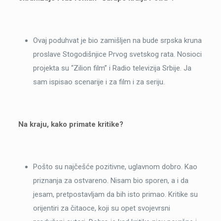
Ovaj poduhvat je bio zamišljen na bude srpska kruna
proslave Stogodišnjice Prvog svetskog rata. Nosioci
projekta su “Zilion film” i Radio televizija Srbije. Ja
sam ispisao scenarije i za film i za seriju.
Na kraju, kako primate kritike?
Pošto su najčešće pozitivne, uglavnom dobro. Kao
priznanja za ostvareno. Nisam bio sporen, a i da
jesam, pretpostavljam da bih isto primao. Kritike su
orijentiri za čitaoce, koji su opet svojevrsni