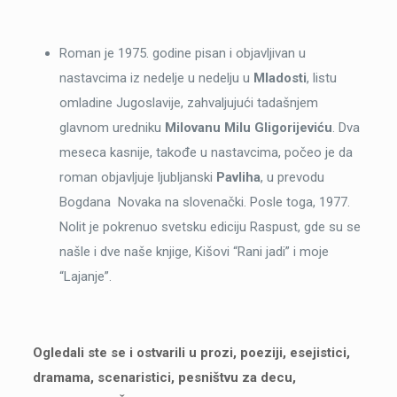
Roman je 1975. godine pisan i objavljivan u
nastavcima iz nedelje u nedelju u
Mladosti
, listu
omladine Jugoslavije, zahvaljujući tadašnjem
glavnom uredniku
Milovanu Milu Gligorijeviću
. Dva
meseca kasnije, takođe u nastavcima, počeo je da
roman objavljuje ljubljanski
Pavliha
, u prevodu
Bogdana Novaka na slovenački. Posle toga, 1977.
Nolit je pokrenuo svetsku ediciju Raspust, gde su se
našle i dve naše knjige, Kišovi “Rani jadi” i moje
“Lajanje”.
Ogledali ste se i ostvarili u prozi, poeziji, esejistici,
dramama, scenaristici, pesništvu za decu,