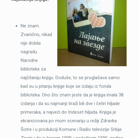
Ne znam.
Zvanično, nikad
nije dobila
nagradu
Narodne
biblioteke za
najčitaniju knjigu. Doduše, to se proglašava samo
kad su u pitanju knjige koje se izdaju iz fonda
biblioteka. Ono što znam jeste da je knjiga imala 38
izdanja i da su najmanji tiraži bili dve i četiri hiljade
primeraka, a najveći do trideset hiljada. Knjiga je
ekranizovana po mom scenariju u režiji Zdravka
Šotre i u produkciji Komune i Radio televizije Srbije.
Znam i da je krajem 1998. i početkom 1999. godine