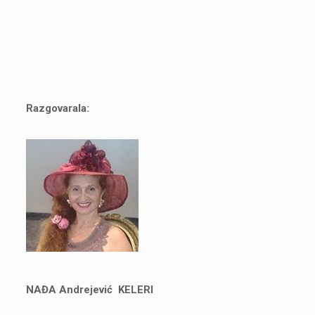
Razgovarala:
NAĐA Andrejević KELERI