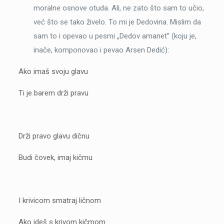
moralne osnove otuda. Ali, ne zato što sam to učio,
već što se tako živelo. To mi je Dedovina. Mislim da
sam to i opevao u pesmi „Dedov amanet” (koju je,
inače, komponovao i pevao Arsen Dedić):
Ako imaš svoju glavu
Ti je barem drži pravu
Drži pravo glavu dičnu
Budi čovek, imaj kičmu
I krivicom smatraj ličnom
Ako ideš s krivom kičmom