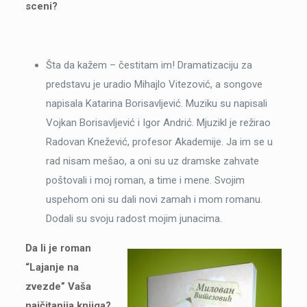
sceni?
Šta da kažem – čestitam im! Dramatizaciju za
predstavu je uradio Mihajlo Vitezović, a songove
napisala Katarina Borisavljević. Muziku su napisali
Vojkan Borisavljević i Igor Andrić. Mjuzikl je režirao
Radovan Knežević, profesor Akademije. Ja im se u
rad nisam mešao, a oni su uz dramske zahvate
poštovali i moj roman, a time i mene. Svojim
uspehom oni su dali novi zamah i mom romanu.
Dodali su svoju radost mojim junacima.
Da li je roman
“Lajanje na
zvezde” Vaša
najčitanija knjiga?