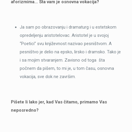
aforizmima… Šta vam je osnovna vokacija?
Ja sam po obrazovanju i dramaturg i u estetskom
opredeljenju aristotelovac. Aristotel je u svojoj
“Poetici” svu književnost nazivao pesništvom. A
pesništvo je delio na epsko, lirsko i dramsko. Tako je
i sa mojim stvaranjem. Zavisno od toga šta
počnem da pišem, to mi je, u tom času, osnovna
vokacija, sve dok ne završim.
Pišete li lako jer, kad Vas čitamo, primamo Vas
neposredno?