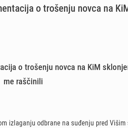
ntacija o trošenju novca na Ki
ja o trošenju novca na KiM sklonje
me raščinili
vom izlaganju odbrane na suđenju pred Višim