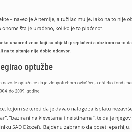
te – naveo je Artemije, a tužilac mu je, iako na to nije 
 onome šta je urađeno, koliko je to plaćeno”.
neko unapred znao koji su objekti preplaćeni s obzirom na to da
ali na to pitanje nije dobio odgovor.
egirao optužbe
rao navode optužnice da je zloupotrebom ovlašćenja oštetio fond epar
004. do 2009. godine.
e, kojom se tereti da je davao naloge za isplatu nezavršen
, “bazirani na klevetama i neistinama”, te da je njego
niku SAD Džozefu Bajdenu zabranio da poseti eparhiju.