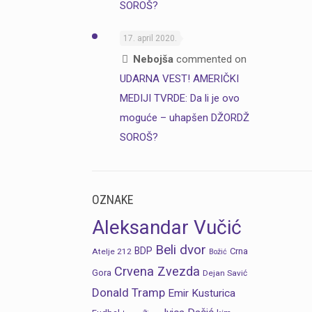
SOROŠ?
17. april 2020.
Nebojša
commented on
UDARNA VEST! AMERIČKI
MEDIJI TVRDE: Da li je ovo
moguće – uhapšen DŽORDŽ
SOROŠ?
OZNAKE
Aleksandar Vučić
Beli dvor
BDP
Crna
Atelje 212
Božić
Crvena Zvezda
Gora
Dejan Savić
Donald Tramp
Emir Kusturica