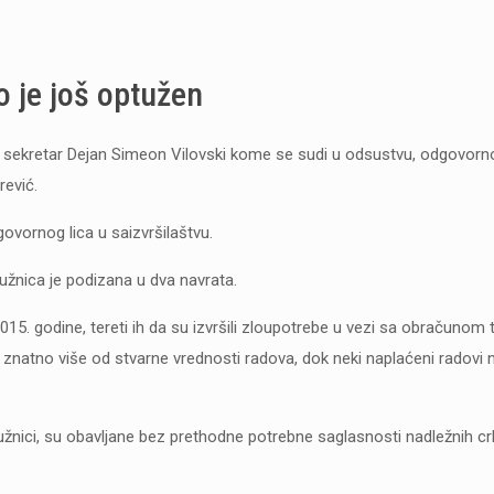
o je još optužen
i sekretar Dejan Simeon Vilovski kome se sudi u odsustvu, odgovorno
rević.
ovornog lica u saizvršilaštvu.
užnica je podizana u dva navrata.
015. godine, tereti ih da su izvršili zloupotrebe u vezi sa obračunom
 znatno više od stvarne vrednosti radova, dok neki naplaćeni radovi n
tužnici, su obavljane bez prethodne potrebne saglasnosti nadležnih c