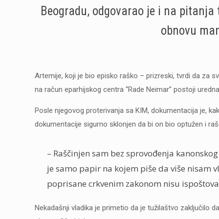
Beogradu, odgovarao je i na pitanja
obnovu mana
Artemije, koji je bio episko raško – prizreski, tvrdi da za 
na račun eparhijskog centra “Rade Neimar” postoji uredn
Posle njegovog proterivanja sa KIM, dokumentacija je, kak
dokumentacije sigurno sklonjen da bi on bio optužen i raš
– Raščinjen sam bez sprovođenja kanonskog 
je samo papir na kojem piše da više nisam 
poprisane crkvenim zakonom nisu ispoštovan
Nekadašnji vladika je primetio da je tužilaštvo zaključilo