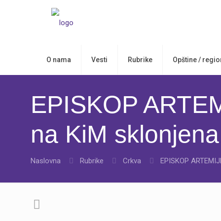
O nama
Vesti
Rubrike
Opštine / regio
EPISKOP ARTEMIJ
na KiM sklonjena 
Naslovna
Rubrike
Crkva
EPISKOP ARTEMIJE: