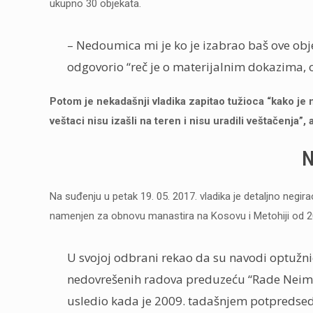
ukupno 30 objekata.
– Nedoumica mi je ko je izabrao baš ove objek
odgovorio “reč je o materijalnim dokazima, o
Potom je nekadašnji vladika zapitao tužioca “kako je 
veštaci nisu izašli na teren i nisu uradili veštačenja”, 
N
Na suđenju u petak 19. 05. 2017. vladika je detaljno negi
namenjen za obnovu manastira na Kosovu i Metohiji od 2
U svojoj odbrani rekao da su navodi optužnic
nedovrešenih radova preduzeću “Rade Neimar”
usledio kada je 2009. tadašnjem potpredsed