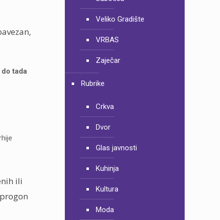
Veliko Gradište
obavezan,
VRBAS
Zaječar
 do tada
Rubrike
Crkva
Dvor
hije
Glas javnosti
Kuhinja
ih ili
Kultura
v progon
Moda