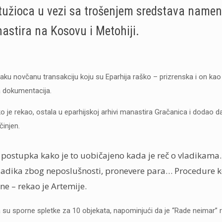
 tužioca u vezi sa trošenjem sredstava namen
stira na Kosovu i Metohiji.
svaku novčanu transakciju koju su Eparhija raško – prizrenska i on kao v
a dokumentacija.
o je rekao, ostala u eparhijskoj arhivi manastira Gračanica i dodao d
činjen.
postupka kako je to uobičajeno kada je reč o vladikama
vladika zbog neposlušnosti, pronevere para… Procedure k
e – rekao je Artemije.
 da su sporne spletke za 10 objekata, napominjući da je “Rade neimar” 