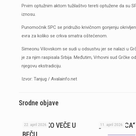
Prvim optužnim aktom tužilaštvo tereti optužene da su S
iznosu.
Punomoćnik SPC se pridružio krivičnom gonjenju okrivljenih
evra za koliko se crkva smatra oštećenom.
Simeonu Vilovskom se sudi u odsustvu jer se nalazi u Grč
je za njim raspisala Srbija. Međutim, Vrhovni sud Grčke odb
njegovu ekstradiciju.
Izvor: Tanjug / Avalainfo.net
Srodne objave
KNJIŽEVNO VEČE U
„OCI OTACA“
22. april 2026.
11. april 2026.
BEČU