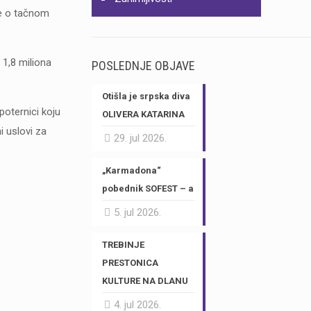
je o tačnom
 1,8 miliona
POSLEDNJE OBJAVE
Otišla je srpska diva
poternici koju
OLIVERA KATARINA
i uslovi za
29. jul 2026.
„Karmadona“
pobednik SOFEST – a
5. jul 2026.
TREBINJE
PRESTONICA
KULTURE NA DLANU
4. jul 2026.