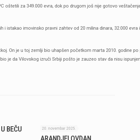
PC oštetili za 349.000 evra, dok po drugom još nije gotovo veštačen
 i istakao imovinsko pravni zahtev od 20 milina dinara, 32.000 evra i
koj. On je u toj zemlji bio uhapšen početkom marta 2010. godine po 
io je da Vilovskog izruči Srbiji pošto je zauzeo stav da nisu ispunjen
 U BEČU
SUTRA JE
20. novembar 2025.
ARANDJELOVDAN