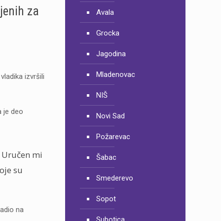
jenih za
Avala
Grocka
Jagodina
Mladenovac
ladika izvršili
NIŠ
a je deo
Novi Sad
Požarevac
. Uručen mi
Šabac
oje su
Smederevo
Sopot
radio na
Subotica