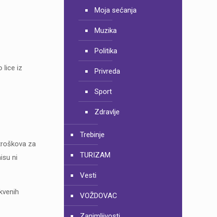
Moja sećanja
Muzika
Politika
 lice iz
Privreda
Sport
Zdravlje
Trebinje
 troškova za
TURIZAM
isu ni
Vesti
rkvenih
VOŽDOVAC
Zanimljivosti