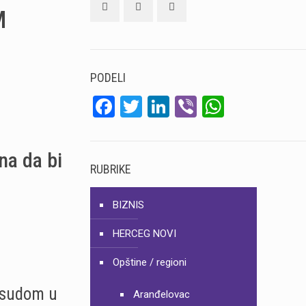
M
PODELI
Facebook
Twitter
LinkedIn
Viber
WhatsA
na da bi
RUBRIKE
BIZNIS
HERCEG NOVI
Opštine / regioni
 sudom u
Aranđelovac