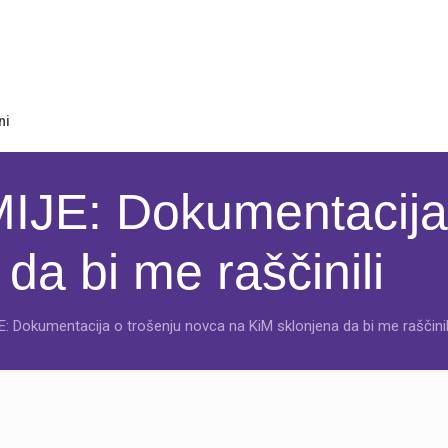
ni
E: Dokumentacija 
da bi me raščinili
 Dokumentacija o trošenju novca na KiM sklonjena da bi me raščinil