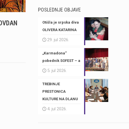
POSLEDNJE OBJAVE
LOVDAN
Otišla je srpska diva
OLIVERA KATARINA
29. jul 2026.
„Karmadona“
pobednik SOFEST – a
5. jul 2026.
TREBINJE
PRESTONICA
KULTURE NA DLANU
4. jul 2026.