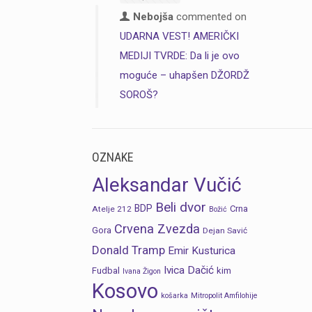
Nebojša
commented on
UDARNA VEST! AMERIČKI
MEDIJI TVRDE: Da li je ovo
moguće – uhapšen DŽORDŽ
SOROŠ?
OZNAKE
Aleksandar Vučić
Beli dvor
BDP
Crna
Atelje 212
Božić
Crvena Zvezda
Gora
Dejan Savić
Donald Tramp
Emir Kusturica
Ivica Dačić
Fudbal
kim
Ivana Žigon
Kosovo
košarka
Mitropolit Amfilohije