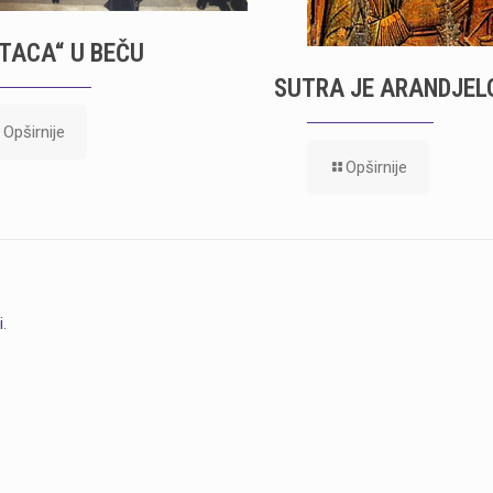
OTACA“ U BEČU
SUTRA JE ARANDJE
Opširnije
Opširnije
i
.