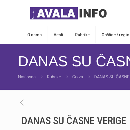
O nama
Vesti
Rubrike
Opštine / regio
DANAS SU ČAS
Naslovna
Rubrike
Crkva
DANAS SU ČASNE
DANAS SU ČASNE VERIGE