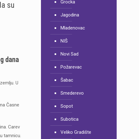
Grocka
da su
Jagodina
Mladenovac
NIŠ
Novi Sad
og dana
Požarevac
Šabac
 zemlju. U
Smederevo
o na Časne
Sopot
Subotica
ina. Carev
Veliko Gradište
 u tamnicu.