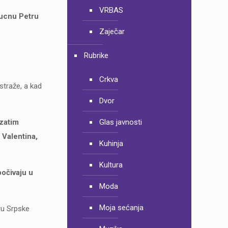
VRBAS
kucnu Petru
Zaječar
Rubrike
Crkva
straže, a kad
Dvor
 zatim
Glas javnosti
 Valentina,
Kuhinja
Kultura
počivaju u
Moda
Moja sećanja
ru Srpske