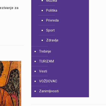
Muzika
vezivanje za
Politika
Privreda
Sport
Zdravlje
Trebinje
TURIZAM
Vesti
VOŽDOVAC
Zanimljivosti