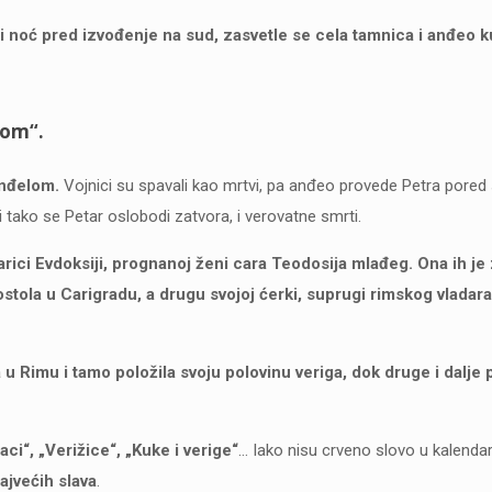
 i noć pred izvođenje na sud, zasvetle se cela tamnica i anđeo 
nom“.
anđelom.
Vojnici su spavali kao mrtvi, pa anđeo provede Petra pored 
 tako se Petar oslobodi zatvora, i verovatne smrti.
arici Evdoksiji, prognanoj ženi cara Teodosija mlađeg. Ona ih je
postola u Carigradu, a drugu svojoj ćerki, suprugi rimskog vladara
u Rimu i tamo položila svoju polovinu veriga, dok druge i dalje 
aci“, „Verižice“, „Kuke i verige“
… Iako nisu crveno slovo u kalenda
jvećih slava
.