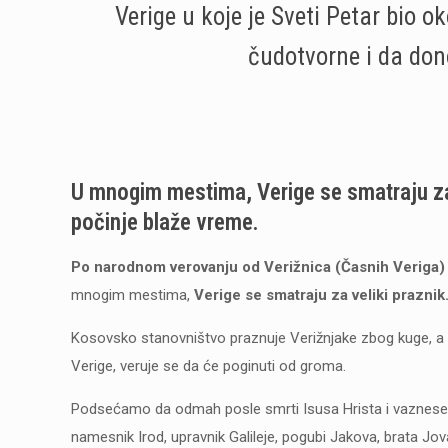
Verige u koje je Sveti Petar bio 
čudotvorne i da don
U mnogim mestima, Verige se smatraju za
počinje blaže vreme.
Po narodnom verovanju od Verižnica (Časnih Veriga)
mnogim mestima,
Verige se smatraju za veliki praznik
Kosovsko stanovništvo praznuje Verižnjake zbog kuge, a s
Verige, veruje se da će poginuti od groma.
Podsećamo da odmah posle smrti Isusa Hrista i vaznesenja 
namesnik Irod, upravnik Galileje, pogubi Jakova, brata Jo