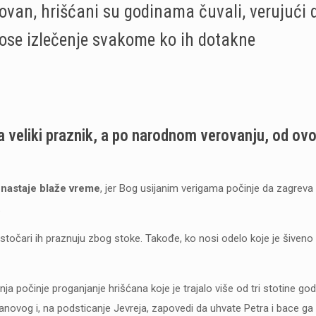
okovan, hrišćani su godinama čuvali, verujući 
ose izlečenje svakome ko ih dotakne
 veliki praznik, a po narodnom verovanju, od ov
 nastaje blaže vreme
, jer Bog usijanim verigama počinje da zagreva
.
točari ih praznuju zbog stoke. Takođe, ko nosi odelo koje je šiven
počinje proganjanje hrišćana koje je trajalo više od tri stotine god
vanovog i, na podsticanje Jevreja, zapovedi da uhvate Petra i bace ga