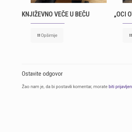
KNJIŽEVNO VEČE U BEČU
„OCI 
Opširnije
Ostavite odgovor
Žao nam je, da bi postavili komentar, morate
biti prijavljen