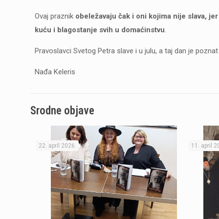
Ovaj praznik
obeležavaju čak i oni kojima nije slava, 
kuću i blagostanje svih u domaćinstvu
.
Pravoslavci Svetog Petra slave i u julu, a taj dan je pozna
Nađa Keleris
Srodne objave
22. april 2026.
11. april 2