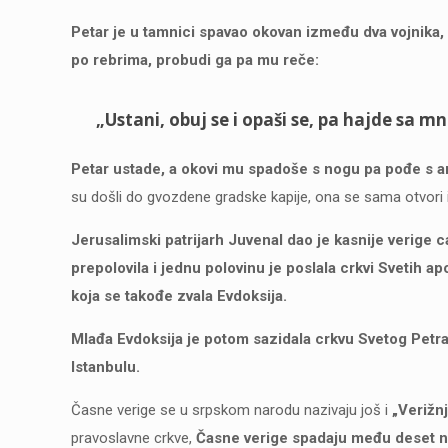
Petar je u tamnici spavao okovan između dva vojnika,
po rebrima, probudi ga pa mu reče:
„Ustani, obuj se i opaši se, pa hajde sa m
Petar ustade, a okovi mu spadoše s nogu pa pođe s 
su došli do gvozdene gradske kapije, ona se sama otvori i
Jerusalimski patrijarh Juvenal dao je kasnije verige c
prepolovila i jednu polovinu je poslala crkvi Svetih a
koja se takođe zvala Evdoksija.
Mlađa Evdoksija je potom sazidala crkvu Svetog Petra 
Istanbulu.
Časne verige se u srpskom narodu nazivaju još i
„Verižnj
pravoslavne crkve,
Časne verige spadaju među deset na