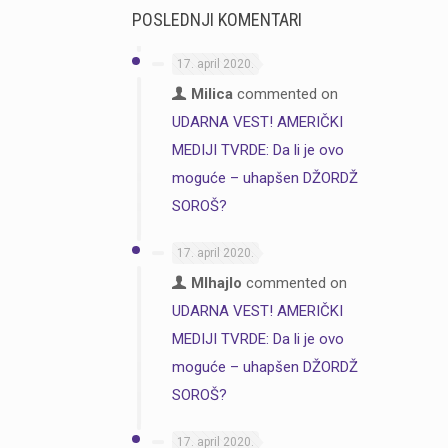
POSLEDNJI KOMENTARI
17. april 2020.
Milica
commented on
UDARNA VEST! AMERIČKI
MEDIJI TVRDE: Da li je ovo
moguće – uhapšen DŽORDŽ
SOROŠ?
17. april 2020.
MIhajlo
commented on
UDARNA VEST! AMERIČKI
MEDIJI TVRDE: Da li je ovo
moguće – uhapšen DŽORDŽ
SOROŠ?
17. april 2020.