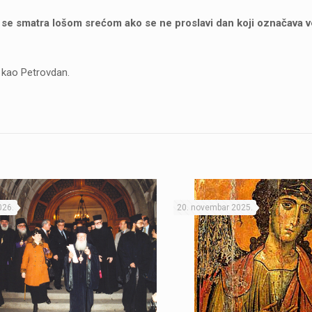
jer se smatra lošom srećom ako se ne proslavi dan koji označava 
t kao Petrovdan.
026.
20. novembar 2025.