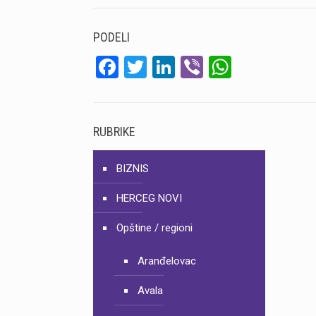
PODELI
Facebook
Twitter
LinkedIn
Viber
WhatsA
RUBRIKE
BIZNIS
HERCEG NOVI
Opštine / regioni
Aranđelovac
Avala