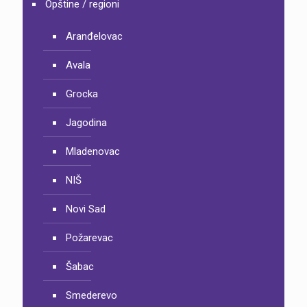
Opštine / regioni
Aranđelovac
Avala
Grocka
Jagodina
Mladenovac
NIŠ
Novi Sad
Požarevac
Šabac
Smederevo