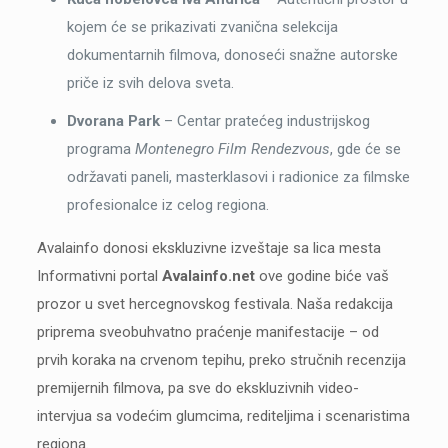
kojem će se prikazivati zvanična selekcija
dokumentarnih filmova, donoseći snažne autorske
priče iz svih delova sveta.
Dvorana Park
– Centar pratećeg industrijskog
programa
Montenegro Film Rendezvous
, gde će se
održavati paneli, masterklasovi i radionice za filmske
profesionalce iz celog regiona.
Avalainfo donosi ekskluzivne izveštaje sa lica mesta
Informativni portal
Avalainfo.net
ove godine biće vaš
prozor u svet hercegnovskog festivala. Naša redakcija
priprema sveobuhvatno praćenje manifestacije – od
prvih koraka na crvenom tepihu, preko stručnih recenzija
premijernih filmova, pa sve do ekskluzivnih video-
intervjua sa vodećim glumcima, rediteljima i scenaristima
regiona.