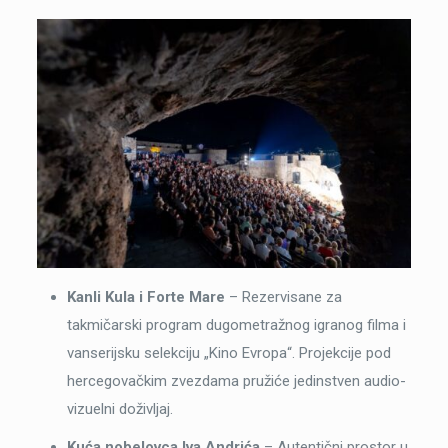
Kanli Kula i Forte Mare
– Rezervisane za
takmičarski program dugometražnog igranog filma i
vanserijsku selekciju „Kino Evropa“. Projekcije pod
hercegovačkim zvezdama pružiće jedinstven audio-
vizuelni doživljaj.
Kuća nobelovca Iva Andrića
– Autentični prostor u