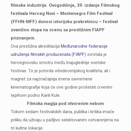
filmske industrije. Ovogodišnje, 39. izdanje Filmskog
festivala Herceg Novi – Montenegro Film Festival
(FFHN-MFF) donosi istorijsku prekretnicu – festival
zvanično stupa na scenu sa prestižnim FIAPF
priznanjem.
Ova prestižna akreditacija
Međunarodne federacije
udruženja filmskih producenata (FIAPF)
svrstala je
hercegnovsku smotru među lnajuglednije svetske
festivae. To je potvrda višedecenijskog kvaliteta, ali i
magnet za najznačajnija imena savremene
kinematografije koja će ove godine prošetati crvenim
tepihom podno Kanli Kule.
Filmska magija pod otvorenim nebom
Tokom sedam festivalskih dana, publika i kritika imaće
priliku da uživaju u pažljivo selektovanim ostvarenjima na
tri kultne lokacije: