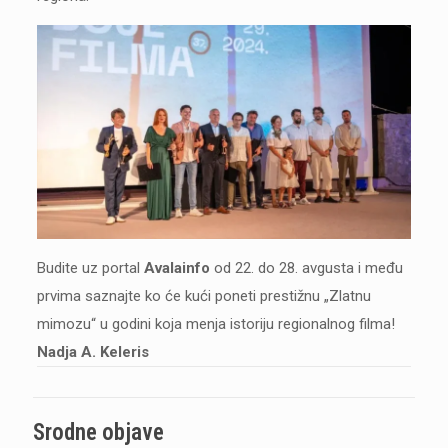
Budite uz portal
Avalainfo
od 22. do 28. avgusta i među
prvima saznajte ko će kući poneti prestižnu „Zlatnu
mimozu“ u godini koja menja istoriju regionalnog filma!
Nadja A. Keleris
Srodne objave