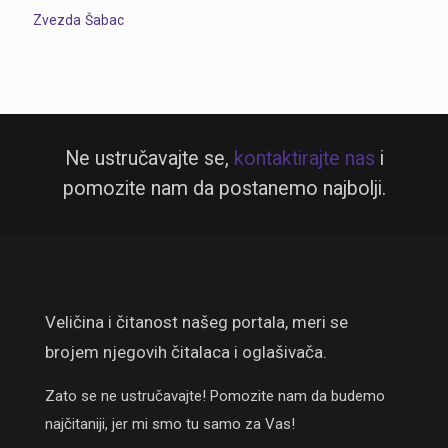
Zvezda
Šabac
Ne ustručavajte se,
kontaktirajte nas
i
pomozite nam da postanemo najbolji.
Veličina i čitanost našeg portala, meri se
brojem njegovih čitalaca i oglašivača.
Zato se ne ustručavajte! Pomozite nam da budemo
najčitaniji, jer mi smo tu samo za Vas!