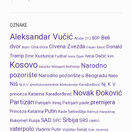
OZNAKE
Aleksandar Vučić
Beli
BDP
Atelje 212
dvor
Crvena Zvezda
Donald
Crna Gora
Dejan Savić
Božić
Tramp
Emir Kusturica
Ivica Dačić
Fudbal
kim
Ivana Žigon
Kosovo
Narodno
košarka
Mitropolit Amfilohije
pozorište
Narodno pozorište u Beogradu
Nato
Niš
Nj. K. V.
Nj.K.V. prestolonaslednik Aleksandar Karađorđević
Novak Đoković
princeza Katarina Karađorđević
Partizan
premijera
Patrijarh Irinej
Patrijarh pavle
Putin
Princeza Katarina
Rade Šerbedžija
Ramuš Haradinaj
Srbija
SAD
SRS
Rukomet
SPC
Rusija
UMRO
vaterpolo
Vladimir Putin
Vojislav Šešelj
Vuk Jeremić