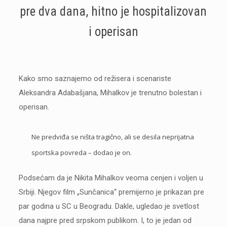
pre dva dana, hitno je hospitalizovan
i operisan
Kako smo saznajemo od režisera i scenariste
Aleksandra Adabašjana, Mihalkov je trenutno bolestan i
operisan.
Ne predviđa se ništa tragično, ali se desila neprijatna
sportska povreda – dodao je on.
Podsećam da je Nikita Mihalkov veoma cenjen i voljen u
Srbiji. Njegov film „Sunčanica“ premijerno je prikazan pre
par godina u SC u Beogradu. Dakle, ugledao je svetlost
dana najpre pred srpskom publikom. I, to je jedan od