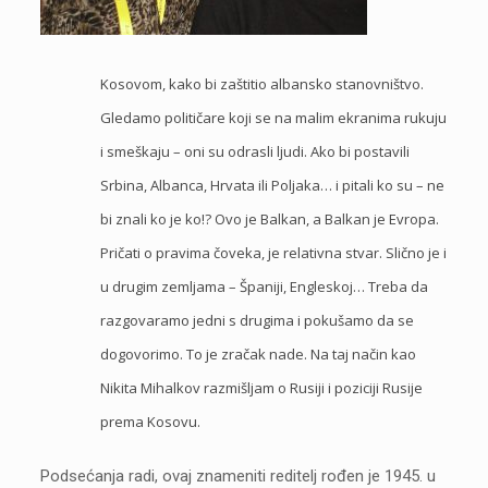
Kosovom, kako bi zaštitio albansko stanovništvo.
Gledamo političare koji se na malim ekranima rukuju
i smeškaju – oni su odrasli ljudi. Ako bi postavili
Srbina, Albanca, Hrvata ili Poljaka… i pitali ko su – ne
bi znali ko je ko!? Ovo je Balkan, a Balkan je Evropa.
Pričati o pravima čoveka, je relativna stvar. Slično je i
u drugim zemljama – Španiji, Engleskoj… Treba da
razgovaramo jedni s drugima i pokušamo da se
dogovorimo. To je zračak nade. Na taj način kao
Nikita Mihalkov razmišljam o Rusiji i poziciji Rusije
prema Kosovu.
Podsećanja radi, ovaj znameniti reditelj rođen je 1945. u