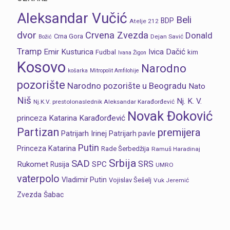
Aleksandar Vučić
Beli
BDP
Atelje 212
dvor
Crvena Zvezda
Donald
Crna Gora
Dejan Savić
Božić
Tramp
Emir Kusturica
Ivica Dačić
Fudbal
kim
Ivana Žigon
Kosovo
Narodno
košarka
Mitropolit Amfilohije
pozorište
Narodno pozorište u Beogradu
Nato
Niš
Nj. K. V.
Nj.K.V. prestolonaslednik Aleksandar Karađorđević
Novak Đoković
princeza Katarina Karađorđević
Partizan
premijera
Patrijarh Irinej
Patrijarh pavle
Putin
Princeza Katarina
Rade Šerbedžija
Ramuš Haradinaj
Srbija
SAD
SRS
Rukomet
SPC
Rusija
UMRO
vaterpolo
Vladimir Putin
Vojislav Šešelj
Vuk Jeremić
Zvezda
Šabac