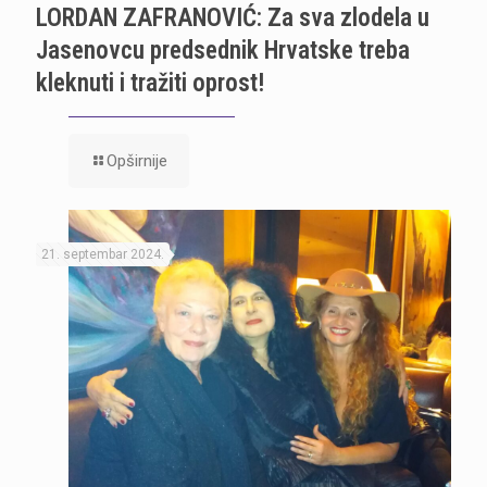
LORDAN ZAFRANOVIĆ: Za sva zlodela u
Jasenovcu predsednik Hrvatske treba
kleknuti i tražiti oprost!
Opširnije
21. septembar 2024.