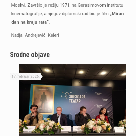
Moskvi. Završio je režiju 1971. na Gerasimovom institutu
kinematografije, a njegov diplomski rad bio je film
„Miran
dan na kraju rata“.
Nadja Andrejević Keleri
Srodne objave
17. februar 2026.