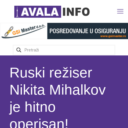
Ruski režiser
Nikita Mihalkov
je hitno
operisan!