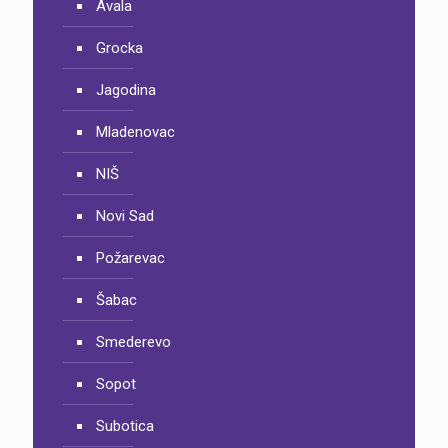
Avala
Grocka
Jagodina
Mladenovac
NIŠ
Novi Sad
Požarevac
Šabac
Smederevo
Sopot
Subotica