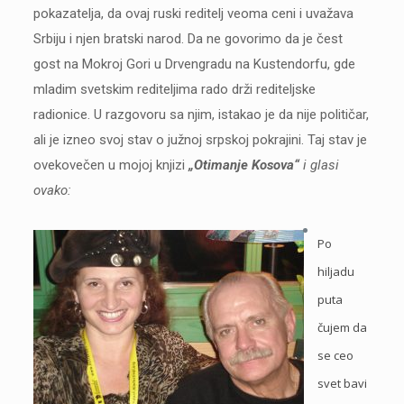
pokazatelja, da ovaj ruski reditelj veoma ceni i uvažava
Srbiju i njen bratski narod. Da ne govorimo da je čest
gost na Mokroj Gori u Drvengradu na Kustendorfu, gde
mladim svetskim rediteljima rado drži rediteljske
radionice. U razgovoru sa njim, istakao je da nije političar,
ali je izneo svoj stav o južnoj srpskoj pokrajini. Taj stav je
ovekovečen u mojoj knjizi
„Otimanje Kosova“
i glasi
ovako:
Po
hiljadu
puta
čujem da
se ceo
svet bavi