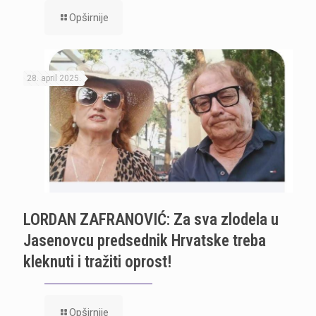
Opširnije
28. april 2025.
LORDAN ZAFRANOVIĆ: Za sva zlodela u
Jasenovcu predsednik Hrvatske treba
kleknuti i tražiti oprost!
Opširnije