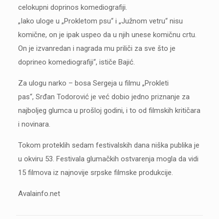
celokupni doprinos komediografiji.
„Iako uloge u „Prokletom psu“ i „Južnom vetru“ nisu
komične, on je ipak uspeo da u njih unese komičnu crtu.
On je izvanredan i nagrada mu priliči za sve što je
doprineo komediografiji“, ističe Bajić.
Za ulogu narko – bosa Sergeja u filmu „Prokleti
pas“, Srđan Todorović je već dobio jedno priznanje za
najboljeg glumca u prošloj godini, i to od filmskih kritičara
i novinara.
Tokom proteklih sedam festivalskih dana niška publika je
u okviru 53. Festivala glumačkih ostvarenja mogla da vidi
15 filmova iz najnovije srpske filmske produkcije.
Avalainfo.net