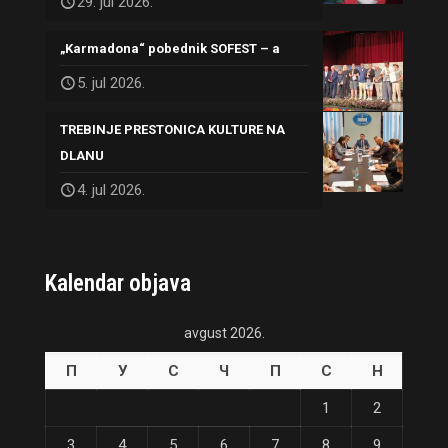
29. jul 2026.
„Karmadona“ pobednik SOFEST – a
5. jul 2026.
TREBINJE PRESTONICA KULTURE NA
DLANU
4. jul 2026.
Kalendar objava
avgust 2026.
П
У
С
Ч
П
С
Н
1
2
3
4
5
6
7
8
9