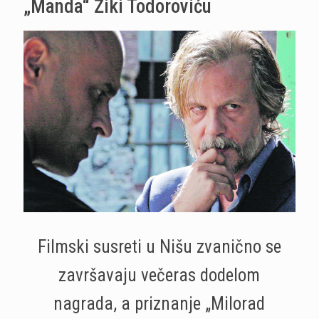
„Manda“ Žiki Todoroviću
Filmski susreti u Nišu zvanično se
završavaju večeras dodelom
nagrada, a priznanje „Milorad