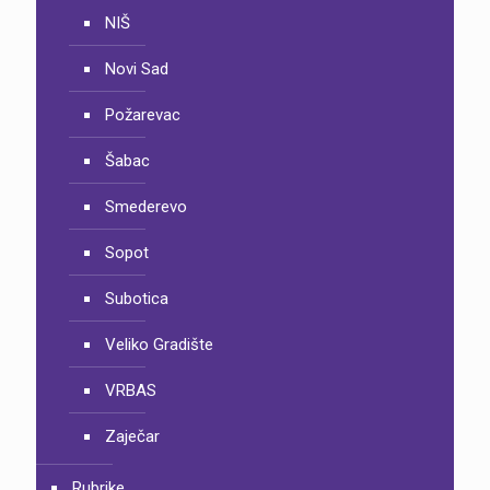
NIŠ
Novi Sad
Požarevac
Šabac
Smederevo
Sopot
Subotica
Veliko Gradište
VRBAS
Zaječar
Rubrike