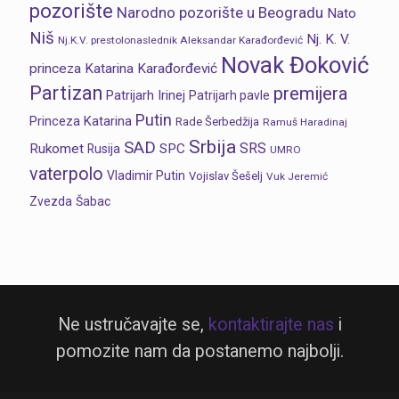
pozorište
Narodno pozorište u Beogradu
Nato
Niš
Nj. K. V.
Nj.K.V. prestolonaslednik Aleksandar Karađorđević
Novak Đoković
princeza Katarina Karađorđević
Partizan
premijera
Patrijarh Irinej
Patrijarh pavle
Putin
Princeza Katarina
Rade Šerbedžija
Ramuš Haradinaj
Srbija
SAD
SRS
Rukomet
SPC
Rusija
UMRO
vaterpolo
Vladimir Putin
Vojislav Šešelj
Vuk Jeremić
Zvezda
Šabac
Ne ustručavajte se,
kontaktirajte nas
i
pomozite nam da postanemo najbolji.