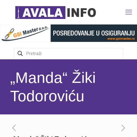
„Manda“ Žiki
Todoroviću