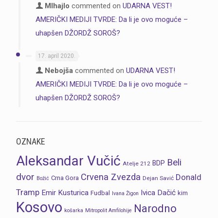
MIhajlo
commented on
UDARNA VEST!
AMERIČKI MEDIJI TVRDE: Da li je ovo moguće –
uhapšen DŽORDŽ SOROŠ?
17. april 2020.
Nebojša
commented on
UDARNA VEST!
AMERIČKI MEDIJI TVRDE: Da li je ovo moguće –
uhapšen DŽORDŽ SOROŠ?
OZNAKE
Aleksandar Vučić
Beli
BDP
Atelje 212
dvor
Crvena Zvezda
Donald
Crna Gora
Dejan Savić
Božić
Tramp
Emir Kusturica
Ivica Dačić
Fudbal
kim
Ivana Žigon
Kosovo
Narodno
košarka
Mitropolit Amfilohije