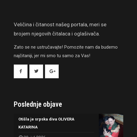
Veličina i čitanost našeg portala, meri se
brojem njegovih čitalaca i oglašivača.
Zato se ne ustručavajte! Pomozite nam da budemo
najčitaniji, jer mi smo tu samo za Vas!
Poslednje objave
Otišla je srpska diva OLIVERA
KATARINA