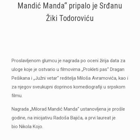
Mandić Manda“ pripalo je Srđanu
Žiki Todoroviću
Proslavljenom glumcu je nagrada po oceni žirija data za
uloge koje je ostvario u filmovima „Prokleti pas“ Dragan
Pešikana i „Južni vetar“ reditelja Miloša Avramovića, kao i
za njegov sveukupni doprinos komediografiji u srpskom
filmu.
Nagrada „Milorad Mandić Manda“ ustanovljena je prošle
godine, na inicijativu Radoša Bajića, a prvi laureat je
bio Nikola Kojo.