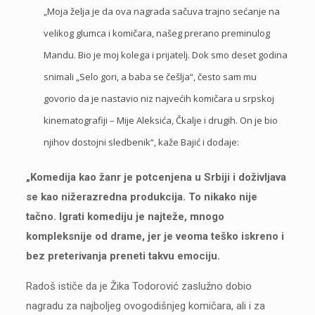
„Moja želja je da ova nagrada sačuva trajno sećanje na
velikog glumca i komičara, našeg prerano preminulog
Mandu. Bio je moj kolega i prijatelj. Dok smo deset godina
snimali „Selo gori, a baba se češlja“, često sam mu
govorio da je nastavio niz najvećih komičara u srpskoj
kinematografiji – Mije Aleksića, Čkalje i drugih. On je bio
njihov dostojni sledbenik“, kaže Bajić i dodaje:
„Komedija kao žanr je potcenjena u Srbiji i doživljava
se kao nižerazredna produkcija. To nikako nije
tačno. Igrati komediju je najteže, mnogo
kompleksnije od drame, jer je veoma teško iskreno i
bez preterivanja preneti takvu emociju.
Radoš ističe da je Žika Todorović zaslužno dobio
nagradu za najboljeg ovogodišnjeg komičara, ali i za