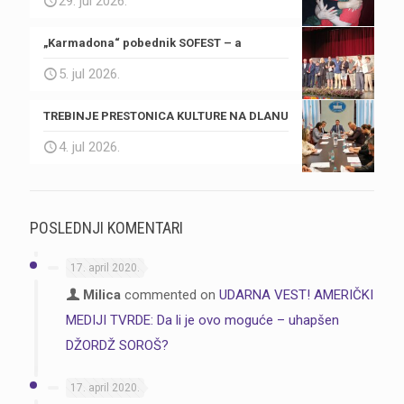
29. jul 2026.
„Karmadona“ pobednik SOFEST – a
5. jul 2026.
TREBINJE PRESTONICA KULTURE NA DLANU
4. jul 2026.
POSLEDNJI KOMENTARI
17. april 2020.
Milica
commented on
UDARNA VEST! AMERIČKI
MEDIJI TVRDE: Da li je ovo moguće – uhapšen
DŽORDŽ SOROŠ?
17. april 2020.