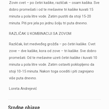
Zovin cvet – po četiri kašike, različak – osam kašika. Sve
dobro promešati i od te mešavine tri kašike kuvati 15
minuta u pola litre vode. Zatim pustiti da stoji 15-20
minuta. Piti pre jela po jednu šolju tri puta dnevno.
RAZLIČAK U KOMBINACIJI SA ZOVOM
Različak, list medveđeg grožđa – po četiri kašike. Cvet
zove – dve kašike, kora od zove – tri kašike. Sve dobro
promešati. Od te mešavine uzeti četiri kašike i kuvati 10
minuta u pola litre vode. Zatim ostaviti poklopljeno da
stoji 10-15 minuta. Nakon toga ocediti i piti zagrejano
više puta dnevno.
Loreta Andrejević
Srodne objave