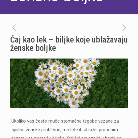
Čaj kao lek – biljke koje ublažavaju
ženske boljke
Ukoliko vas često muče stomačne tegobe vezane za
tipične ženske probleme, možete ih ublažiti prirodnim