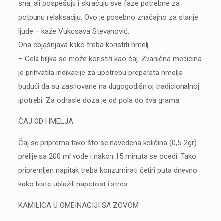
sna, ali pospešuju i skraćuju sve faze potrebne za
potpunu relaksaciju. Ovo je posebno značajno za starije
ljude – kaže Vukosava Stevanović.
Ona objašnjava kako treba koristiti hmelj.
– Cela biljka se može koristiti kao čaj. Zvanična medicina
je prihvatila indikacije za upotrebu preparata hmelja
budući da su zasnovane na dugogodišnjoj tradicionalnoj
ipotrebi. Za odrasle doza je od pola do dva grama.
ČAJ OD HMELJA
Čaj se priprema tako što se navedena količina (0,5-2gr)
prelije sa 200 ml vode i nakon 15 minuta se ocedi. Tako
pripremljen napitak treba konzumirati četiri puta dnevno
kako biste ublažili napetost i stres.
KAMILICA U OMBINACIJI SA ZOVOM