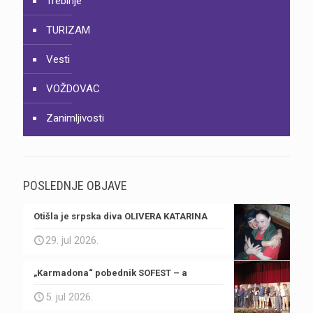
Trebinje
TURIZAM
Vesti
VOŽDOVAC
Zanimljivosti
POSLEDNJE OBJAVE
Otišla je srpska diva OLIVERA KATARINA
29. jul 2026.
„Karmadona“ pobednik SOFEST – a
5. jul 2026.