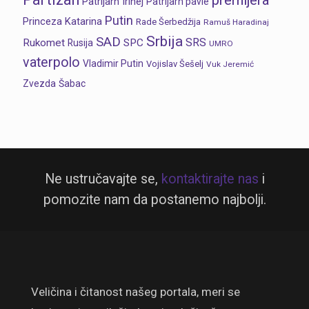
Patrijarh Irinej
Patrijarh pavle
Putin
Princeza Katarina
Rade Šerbedžija
Ramuš Haradinaj
Srbija
SAD
SRS
Rukomet
SPC
Rusija
UMRO
vaterpolo
Vladimir Putin
Vojislav Šešelj
Vuk Jeremić
Zvezda
Šabac
Ne ustručavajte se,
kontaktirajte nas
i
pomozite nam da postanemo najbolji.
Veličina i čitanost našeg portala, meri se