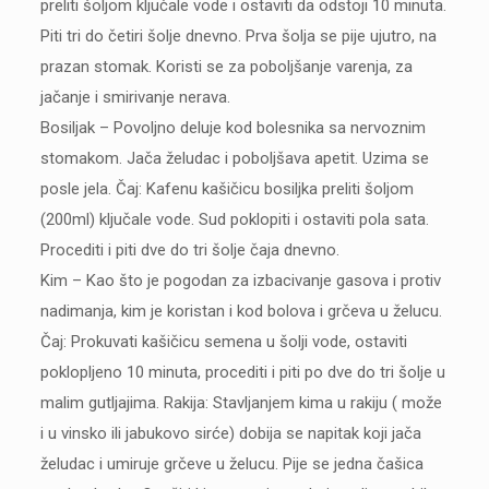
preliti šoljom ključale vode i ostaviti da odstoji 10 minuta.
Piti tri do četiri šolje dnevno. Prva šolja se pije ujutro, na
prazan stomak. Koristi se za poboljšanje varenja, za
jačanje i smirivanje nerava.
Bosiljak – Povoljno deluje kod bolesnika sa nervoznim
stomakom. Jača želudac i poboljšava apetit. Uzima se
posle jela. Čaj: Kafenu kašičicu bosiljka preliti šoljom
(200ml) ključale vode. Sud poklopiti i ostaviti pola sata.
Procediti i piti dve do tri šolje čaja dnevno.
Kim – Kao što je pogodan za izbacivanje gasova i protiv
nadimanja, kim je koristan i kod bolova i grčeva u želucu.
Čaj: Prokuvati kašičicu semena u šolji vode, ostaviti
poklopljeno 10 minuta, procediti i piti po dve do tri šolje u
malim gutljajima. Rakija: Stavljanjem kima u rakiju ( može
i u vinsko ili jabukovo sirće) dobija se napitak koji jača
želudac i umiruje grčeve u želucu. Pije se jedna čašica