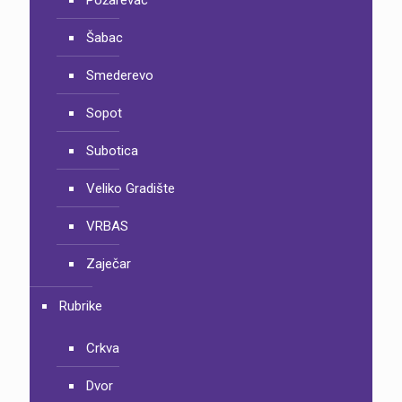
Šabac
Smederevo
Sopot
Subotica
Veliko Gradište
VRBAS
Zaječar
Rubrike
Crkva
Dvor