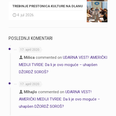
TREBINJE PRESTONICA KULTURE NA DLANU
4. jul 2026.
POSLEDNJI KOMENTARI
17. april 2020.
Milica
commented on
UDARNA VEST! AMERIČKI
MEDIJI TVRDE: Da li je ovo moguće – uhapšen
DŽORDŽ SOROŠ?
17. april 2020.
MIhajlo
commented on
UDARNA VEST!
AMERIČKI MEDIJI TVRDE: Da li je ovo moguće –
uhapšen DŽORDŽ SOROŠ?