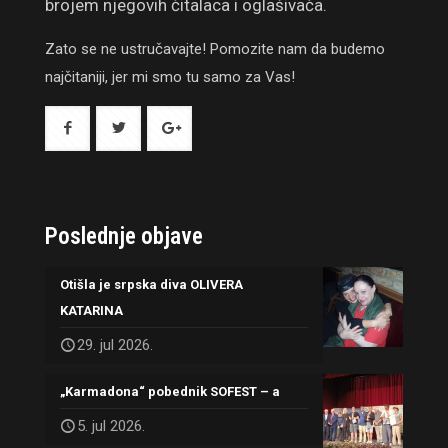
brojem njegovih čitalaca i oglašivača.
Zato se ne ustručavajte! Pomozite nam da budemo
najčitaniji, jer mi smo tu samo za Vas!
Poslednje objave
Otišla je srpska diva OLIVERA
KATARINA
29. jul 2026.
„Karmadona“ pobednik SOFEST – a
5. jul 2026.