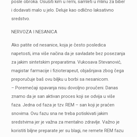
posle obroka. Osušiti kim u rerni, samleti u mlinu za biber
i dodavati malo u jelo. Deluje kao odlično laksativno
sredstvo.
NERVOZA I NESANICA
Ako patite od nesanice, koja je često posledica
napetosti, ima više načina da je savladate bez posezanja
za jakim sintetskim preparatima. Vukosava Stevanović,
magistar farmacije i fizioterapeut, objašnjava zbog čega
preporučuje baš ovu biljku u borbi sa nesanicom.
– Poremećaji spavanja nisu dovoljno proučeni. Danas
znamo da je san aktivan proces koji se odvija u više
faza. Jedna od faza je tzv. REM – san koji je praćen
snovima. Ovu fazu sna ne treba potiskivati jakim
sredstvima jer je važna za mentalno zdravlje. Važno je
koristiti biljne preparate jer su blagi, ne remete REM fazu