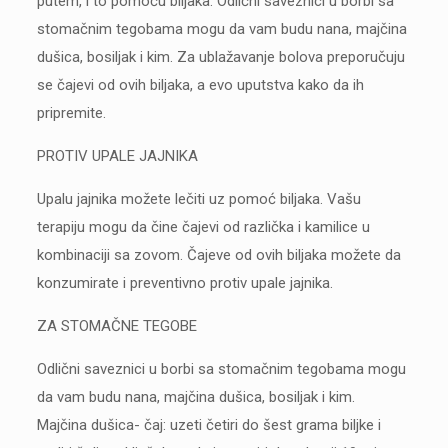
putem, i to pomoću biljaka. Odlični saveznici u borbi sa
stomačnim tegobama mogu da vam budu nana, majčina
dušica, bosiljak i kim. Za ublažavanje bolova preporučuju
se čajevi od ovih biljaka, a evo uputstva kako da ih
pripremite.
PROTIV UPALE JAJNIKA
Upalu jajnika možete lečiti uz pomoć biljaka. Vašu
terapiju mogu da čine čajevi od različka i kamilice u
kombinaciji sa zovom. Čajeve od ovih biljaka možete da
konzumirate i preventivno protiv upale jajnika.
ZA STOMAČNE TEGOBE
Odlični saveznici u borbi sa stomačnim tegobama mogu
da vam budu nana, majčina dušica, bosiljak i kim.
Majčina dušica- čaj: uzeti četiri do šest grama biljke i