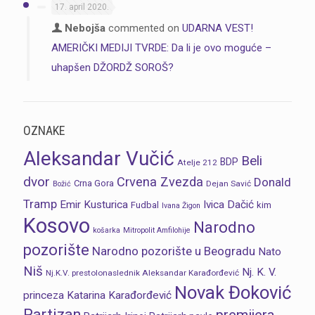
17. april 2020.
Nebojša
commented on
UDARNA VEST!
AMERIČKI MEDIJI TVRDE: Da li je ovo moguće –
uhapšen DŽORDŽ SOROŠ?
OZNAKE
Aleksandar Vučić
Beli
BDP
Atelje 212
dvor
Crvena Zvezda
Donald
Crna Gora
Dejan Savić
Božić
Tramp
Emir Kusturica
Ivica Dačić
Fudbal
kim
Ivana Žigon
Kosovo
Narodno
košarka
Mitropolit Amfilohije
pozorište
Narodno pozorište u Beogradu
Nato
Niš
Nj. K. V.
Nj.K.V. prestolonaslednik Aleksandar Karađorđević
Novak Đoković
princeza Katarina Karađorđević
Partizan
premijera