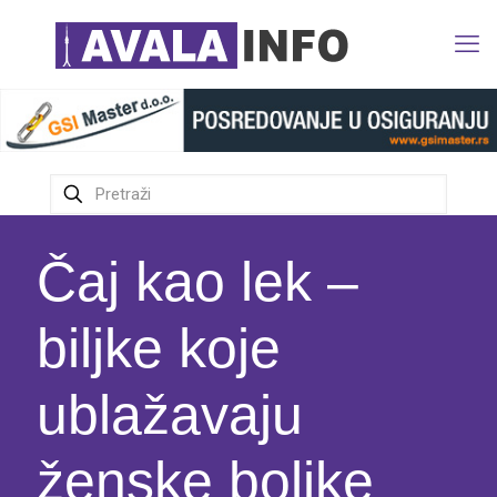
Čaj kao lek –
biljke koje
ublažavaju
ženske boljke