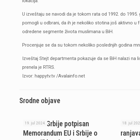
lokacija.
U izveštaju se navodi da je tokom rata od 1992. do 1995.
pomogli u odbrani, da ih je nekoliko stotina još aktivno u
odredene segmente života muslimana u BiH.
Procenjuje se da su tokom nekoliko poslednjih godina mnogi 
Izveštaj Stejt departmenta pokazuje da se BiH nalazi na li
prenela je RTRS.
Izvor: happytv.tv /Avalainfo.net
Srodne objave
U Palati Srbije potpisan
Dačić: 
19. jul 2024.
18. jul 202
Memorandum EU i Srbije o
ranjav