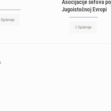
Asocijacije šefova pol
Jugoistočnoj Evropi
Opširnije
Opširnije
i
.