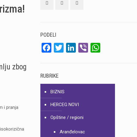
rizma!
PODELI
Facebook
Twitter
LinkedIn
Viber
WhatsA
lju zbog
RUBRIKE
BIZNIS
HERCEG NOVI
m i pranja
Opštine / regioni
visokorizična
Aranđelovac