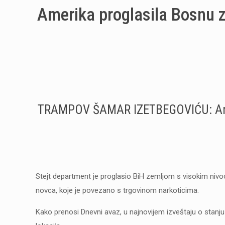
Amerika proglasila Bosnu z
TRAMPOV ŠAMAR IZETBEGOVIĆU: Ameri
Stejt department je proglasio BiH zemljom s visokim nivo
novca, koje je povezano s trgovinom narkoticima.
Kako prenosi Dnevni avaz, u najnovijem izveštaju o stanju