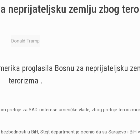
a neprijateljsku zemlju zbog tero
Donald Tramp
ka proglasila Bosnu za neprijateljsku zem
terorizma .
om pretnje za SAD i interese američke vlade, zbog pretnje terorizmo
 bezbednosti u BiH, Stejt department je ocenio da su Sarajevo i BiH 