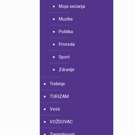
Moja sećanja
Muzika
Politika
Privreda
Sport
Zdravlje
Trebinje
TURIZAM
Vesti
VOŽDOVAC
Zanimljivosti