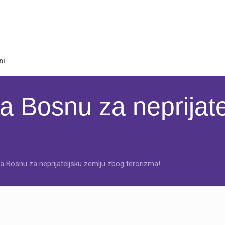
ni
a Bosnu za neprijate
a Bosnu za neprijateljsku zemlju zbog terorizma!