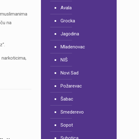
Avala
im muslimanima
Grocka
iču na
Jagodina
z“.
Mladenovac
e narkoticima,
NIŠ
Novi Sad
Požarevac
Šabac
Smederevo
o
Sopot
Subotica