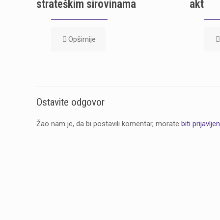
strateškim sirovinama
akt
Opširnije
Ostavite odgovor
Žao nam je, da bi postavili komentar, morate
biti prijavljen