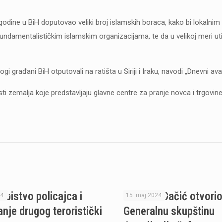
 godine u BiH doputovao veliki broj islamskih boraca, kako bi lokaln
 fundamentalističkim islamskim organizacijama, te da u velikoj meri ut
građani BiH otputovali na ratišta u Siriji i Iraku, navodi „Dnevni ava
sti zemalja koje predstavljaju glavne centre za pranje novca i trgovin
Ubistvo policajca i
Ministar Dačić otvori
4.
15. maj 2024.
anje drugog teroristički
Generalnu skupštinu