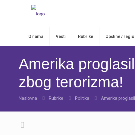
O nama
Vesti
Rubrike
Opštine / regio
Amerika proglasil
zbog terorizma!
Naslovna
Rubrike
Politika
Amerika proglasil