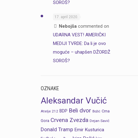
SOROŠ?
17. april 2020.
Nebojša
commented on
UDARNA VEST! AMERIČKI
MEDIJI TVRDE: Da li je ovo
moguće – uhapšen DŽORDŽ
SOROŠ?
OZNAKE
Aleksandar Vučić
Beli dvor
BDP
Crna
Atelje 212
Božić
Crvena Zvezda
Gora
Dejan Savić
Donald Tramp
Emir Kusturica