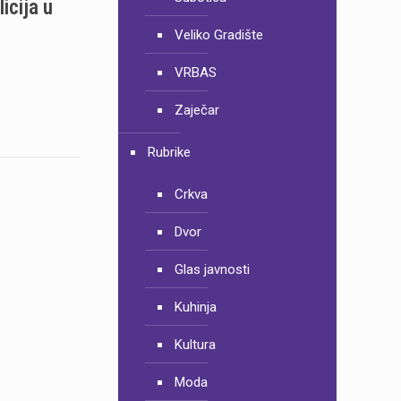
icija u
Veliko Gradište
VRBAS
Zaječar
Rubrike
Crkva
Dvor
Glas javnosti
Kuhinja
Kultura
Moda