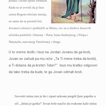
pouku i ocene njenu vrednost.
Kada su se uverili da je Isus
zaista Bogom obećani mesija,
ne samo da su prestali biti
Jovanovi učenici i pridružili se Hristu, vec su u društvo Isusovih
učenika pridobili i Simona – Petra, brata Andrejinog, i Filipa i
Natanaila, nazvanog Vartolomej, i druge.
U to vreme dođe i Isus na Jordan Jovanu da ga krsti,
Jovan se začudi pa mu reče: „Ta Ti mene treba da krstiš,
a Ti dolazis da ja krstim Tebe?.“ Isus mu kratko odgovori
da tako treba da bude, te ga Jovan odmah krsti.
Govoriti istinu isto je što i sipati nekome pregršt ljute paprike u
oči. „Istina je gorka!“ Jovan beše naučio da svakome kaže istinu