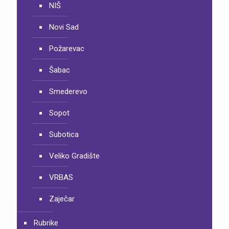
NIŠ
Novi Sad
Požarevac
Šabac
Smederevo
Sopot
Subotica
Veliko Gradište
VRBAS
Zaječar
Rubrike