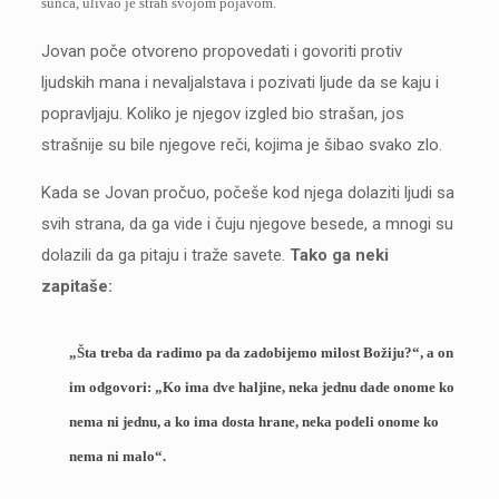
sunca, ulivao je strah svojom pojavom.
Jovan poče otvoreno propovedati i govoriti protiv
ljudskih mana i nevaljalstava i pozivati ljude da se kaju i
popravljaju. Koliko je njegov izgled bio strašan, jos
strašnije su bile njegove reči, kojima je šibao svako zlo.
Kada se Jovan pročuo, počeše kod njega dolaziti ljudi sa
svih strana, da ga vide i čuju njegove besede, a mnogi su
dolazili da ga pitaju i traže savete.
Tako ga neki
zapitaše:
„Šta treba da radimo pa da zadobijemo milost Božiju?“, a on
im odgovori: „Ko ima dve haljine, neka jednu dade onome ko
nema ni jednu, a ko ima dosta hrane, neka podeli onome ko
nema ni malo“.