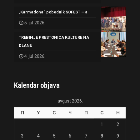
„Karmadona“ pobednik SOFEST – a
5. jul 2026.
TREBINJE PRESTONICA KULTURE NA
DLANU
4. jul 2026.
Kalendar objava
avgust 2026.
П
У
С
Ч
П
С
Н
1
2
3
4
5
6
7
8
9