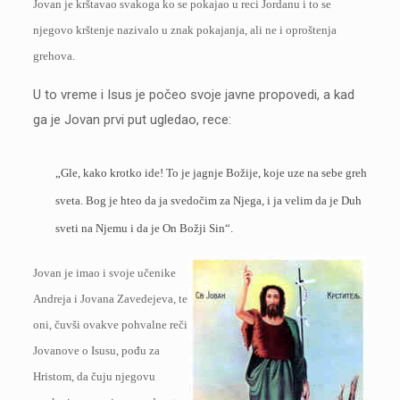
Jovan je krštavao svakoga ko se pokajao u reci Jordanu i to se
njegovo krštenje nazivalo u znak pokajanja, ali ne i oproštenja
grehova.
U to vreme i Isus je počeo svoje javne propovedi, a kad
ga je Jovan prvi put ugledao, rece:
„Gle, kako krotko ide! To je jagnje Božije, koje uze na sebe greh
sveta. Bog je hteo da ja svedočim za Njega, i ja velim da je Duh
sveti na Njemu i da je On Božji Sin“.
Jovan je imao i svoje učenike
Andreja i Jovana Zavedejeva, te
oni, čuvši ovakve pohvalne reči
Jovanove o Isusu, pođu za
Hristom, da čuju njegovu