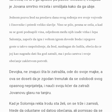
je Jovana smrtno mrzela i smišljala kako da ga ubije.
Jednom pozva Irod na proslavu dana svog rođenja sve svoje vojvode
i činovnike i priredi veliko slavlje. Vino se pilo, pesma se orila, a kad
su se gosti podnapili vina, odjednom među njih izađe vitka i lepa
Salomija, započe da igra i veštom igrom dovede Iroda i njegove
goste u takvo raspoloženje, da Irod, razdragan do ludila, obeća da ce
joj kao nagradu dati šta god zatraži, ma i pola carstva i svoje
obećanje zakletvom potvrdi.
Devojka, ne znajuci šta bi zatražila, ode do svoje majke, a
ova se doseti da je zgodan trenutak da se oslobodi svog
opasnog neprijatelja, i nauči svoju kćer da zatraži
Jovanovu glavu na tanjiru.
Kad je Solomija rekla Irodu sta želi, on se trže i zamisli,
htede da odustane od datog obećanja, ali pomisao da se