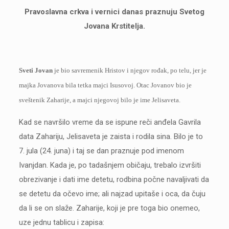
Pravoslavna crkva i vernici danas praznuju Svetog
Jovana Krstitelja.
Sveti Jovan
je bio savremenik Hristov i njegov rođak, po telu, jer je
majka Jovanova bila tetka majci Isusovoj. Otac Jovanov bio je
sveštenik Zaharije, a majci njegovoj bilo je ime Jelisaveta.
Kad se navršilo vreme da se ispune reči anđela Gavrila
data Zahariju, Jelisaveta je zaista i rodila sina. Bilo je to
7. jula (24. juna) i taj se dan praznuje pod imenom
Ivanjdan. Kada je, po tadašnjem običaju, trebalo izvršiti
obrezivanje i dati ime detetu, rodbina počne navaljivati da
se detetu da očevo ime; ali najzad upitaše i oca, da čuju
da li se on slaže. Zaharije, koji je pre toga bio onemeo,
uze jednu tablicu i zapisa: