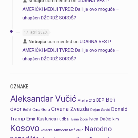
MIhajlo
commented on
UDARNA VEST!
AMERIČKI MEDIJI TVRDE: Da li je ovo moguće –
uhapšen DŽORDŽ SOROŠ?
17. april 2020.
Nebojša
commented on
UDARNA VEST!
AMERIČKI MEDIJI TVRDE: Da li je ovo moguće –
uhapšen DŽORDŽ SOROŠ?
OZNAKE
Aleksandar Vučić
Beli
BDP
Atelje 212
dvor
Crvena Zvezda
Donald
Crna Gora
Dejan Savić
Božić
Tramp
Emir Kusturica
Ivica Dačić
Fudbal
kim
Ivana Žigon
Kosovo
Narodno
košarka
Mitropolit Amfilohije