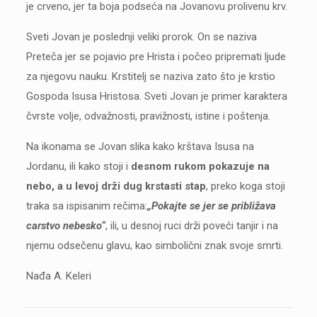
je crveno, jer ta boja podseća na Jovanovu prolivenu krv.
Sveti Jovan je poslednji veliki prorok. On se naziva
Preteča jer se pojavio pre Hrista i počeo pripremati ljude
za njegovu nauku. Krstitelj se naziva zato što je krstio
Gospoda Isusa Hristosa. Sveti Jovan je primer karaktera
čvrste volje, odvažnosti, pravižnosti, istine i poštenja.
Na ikonama se Jovan slika kako krštava Isusa na
Jordanu, ili kako stoji i
desnom rukom pokazuje na
nebo, a u levoj drži dug krstasti stap
, preko koga stoji
traka sa ispisanim rečima:
„Pokajte se jer se približava
carstvo nebesko“
, ili, u desnoj ruci drži poveći tanjir i na
njemu odsečenu glavu, kao simbolični znak svoje smrti.
Nađa A. Keleri