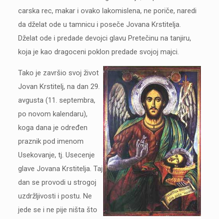
carska rec, makar i ovako lakomislena, ne poriče, naredi
da dželat ode u tamnicu i poseče Jovana Krstitelja.
Dželat ode i predade devojci glavu Pretečinu na tanjiru,
koja je kao dragoceni poklon predade svojoj majci.
Tako je završio svoj život
Jovan Krstitelj, na dan 29.
avgusta (11. septembra,
po novom kalendaru),
koga dana je određen
praznik pod imenom
Usekovanje, tj. Usecenje
glave Jovana Krstitelja. Taj
dan se provodi u strogoj
uzdržljivosti i postu. Ne
jede se i ne pije ništa što