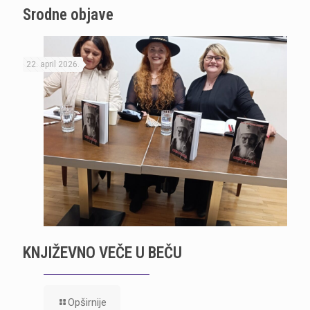
Srodne objave
22. april 2026.
KNJIŽEVNO VEČE U BEČU
Opširnije