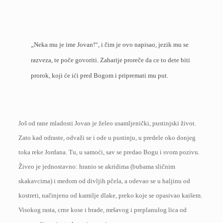
„Neka mu je ime Jovan!“, i čim je ovo napisao, jezik mu se
razveza, te poče govoriti. Zaharije proreče da ce to dete biti
prorok, koji će ići pred Bogom i pripremati mu put.
Još od rane mladosti Jovan je želeo usamljenički, pustinjski život.
Zato kad odraste, odvaži se i ode u pustinju, u predele oko donjeg
toka reke Jordana. Tu, u samoći, sav se predao Bogu i svom pozivu.
Živeo je jednostavno: hranio se akridima (bubama sličnim
skakavcima) i medom od divljih pčela, a odevao se u haljinu od
kostreti, načinjenu od kamilje dlake, preko koje se opasivao kaišem.
Visokog rasta, crne kose i brade, mršavog i preplanulog lica od