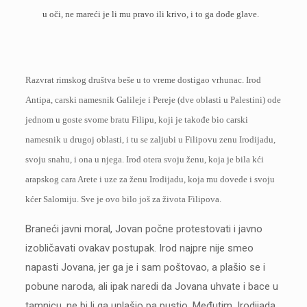
u oči, ne mareći je li mu pravo ili krivo, i to ga dođe glave.
Razvrat rimskog društva beše u to vreme dostigao vrhunac. Irod
Antipa, carski namesnik Galileje i Pereje (dve oblasti u Palestini) ode
jednom u goste svome bratu Filipu, koji je takođe bio carski
namesnik u drugoj oblasti, i tu se zaljubi u Filipovu zenu Irodijadu,
svoju snahu, i ona u njega. Irod otera svoju ženu, koja je bila kći
arapskog cara Arete i uze za ženu Irodijadu, koja mu dovede i svoju
kćer Salomiju. Sve je ovo bilo još za života Filipova.
Braneći javni moral, Jovan počne protestovati i javno
izobličavati ovakav postupak. Irod najpre nije smeo
napasti Jovana, jer ga je i sam poštovao, a plašio se i
pobune naroda, ali ipak naredi da Jovana uhvate i bace u
tamnicu, ne bi li ga uplašio pa pustio. Međutim, Irodijada