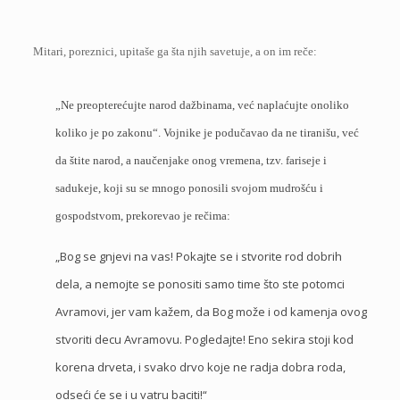
Mitari, poreznici, upitaše ga šta njih savetuje, a on im reče:
„Ne preopterećujte narod dažbinama, već naplaćujte onoliko
koliko je po zakonu“. Vojnike je podučavao da ne tiranišu, već
da štite narod, a naučenjake onog vremena, tzv. fariseje i
sadukeje, koji su se mnogo ponosili svojom mudrošću i
gospodstvom, prekorevao je rečima:
„Bog se gnjevi na vas! Pokajte se i stvorite rod dobrih
dela, a nemojte se ponositi samo time što ste potomci
Avramovi, jer vam kažem, da Bog može i od kamenja ovog
stvoriti decu Avramovu. Pogledajte! Eno sekira stoji kod
korena drveta, i svako drvo koje ne radja dobra roda,
odseći će se i u vatru baciti!“