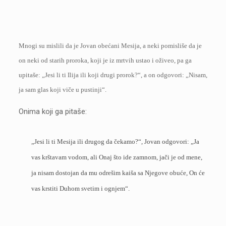
Mnogi su mislili da je Jovan obećani Mesija, a neki pomisliše da je
on neki od starih proroka, koji je iz mrtvih ustao i oživeo, pa ga
upitaše: „Jesi li ti Ilija ili koji drugi prorok?“, a on odgovori: „Nisam,
ja sam glas koji viče u pustinji“.
Onima koji ga pitaše:
„Jesi li ti Mesija ili drugog da čekamo?“, Jovan odgovori: „Ja
vas krštavam vodom, ali Onaj što ide zamnom, jači je od mene,
ja nisam dostojan da mu odrešim kaiša sa Njegove obuće, On će
vas krstiti Duhom svetim i ognjem“.