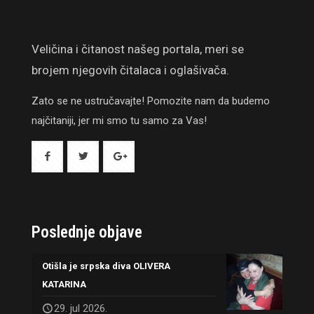
Veličina i čitanost našeg portala, meri se
brojem njegovih čitalaca i oglašivača.
Zato se ne ustručavajte! Pomozite nam da budemo
najčitaniji, jer mi smo tu samo za Vas!
Poslednje objave
Otišla je srpska diva OLIVERA
KATARINA
29. jul 2026.