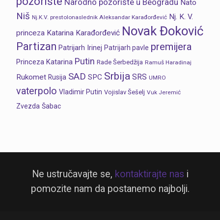
pozorište
Narodno pozorište u Beogradu
Nato
Niš
Nj. K. V.
Nj.K.V. prestolonaslednik Aleksandar Karađorđević
Novak Đoković
princeza Katarina Karađorđević
Partizan
premijera
Patrijarh Irinej
Patrijarh pavle
Putin
Princeza Katarina
Rade Šerbedžija
Ramuš Haradinaj
Srbija
SAD
SRS
Rukomet
SPC
Rusija
UMRO
vaterpolo
Vladimir Putin
Vojislav Šešelj
Vuk Jeremić
Zvezda
Šabac
Ne ustručavajte se,
kontaktirajte nas
i
pomozite nam da postanemo najbolji.