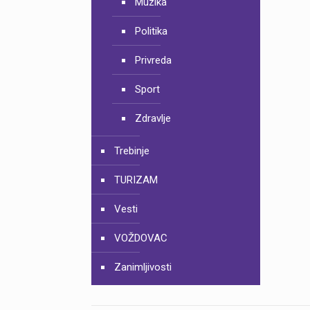
Muzika
Politika
Privreda
Sport
Zdravlje
Trebinje
TURIZAM
Vesti
VOŽDOVAC
Zanimljivosti