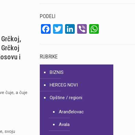
PODELI
Facebook
Twitter
LinkedIn
Viber
WhatsA
 Grčkoj,
 Grčkoj
Kosovu i
RUBRIKE
BIZNIS
HERCEG NOVI
e čuje, a čuje
Opštine / regioni
Aranđelovac
Avala
e, svoju