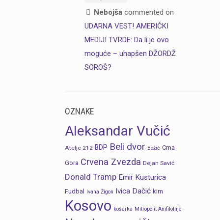
Nebojša
commented on
UDARNA VEST! AMERIČKI
MEDIJI TVRDE: Da li je ovo
moguće – uhapšen DŽORDŽ
SOROŠ?
OZNAKE
Aleksandar Vučić
Beli dvor
BDP
Crna
Atelje 212
Božić
Crvena Zvezda
Gora
Dejan Savić
Donald Tramp
Emir Kusturica
Ivica Dačić
Fudbal
kim
Ivana Žigon
Kosovo
košarka
Mitropolit Amfilohije