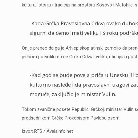
kulturu, istoriju i tradiciju na prostoru Kosovo i Metohije,
-Kada Grčka Pravoslavna Crkva ovako duboko
sigurni da ćemo imati veliku i široku podr
On je preneo da ga je Arhiepiskop atinski zamolio da pre
jednom potvrdilo da će Grčka Crkva, velika, uticajna i pošt
-Kad god se bude povela priča u Unesku ili
kulturno nasleđe i da pravoslavni tragovi zatr
moguće, zaključio je ministar Vulin.
Tokom zvanične posete Republici Grčkoj, ministar Vuli
predsednikom Grčke Prokopisom Pavlopulosom.
Izvor: RTS / Avalainfo.net