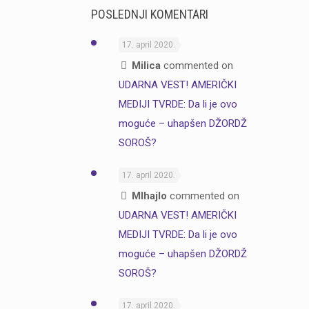
POSLEDNJI KOMENTARI
17. april 2020.
Milica
commented on
UDARNA VEST! AMERIČKI
MEDIJI TVRDE: Da li je ovo
moguće – uhapšen DŽORDŽ
SOROŠ?
17. april 2020.
MIhajlo
commented on
UDARNA VEST! AMERIČKI
MEDIJI TVRDE: Da li je ovo
moguće – uhapšen DŽORDŽ
SOROŠ?
17. april 2020.