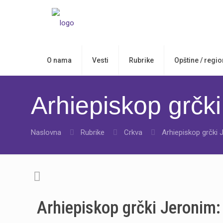
O nama
Vesti
Rubrike
Opštine / regio
Arhiepiskop grčki
Naslovna
Rubrike
Crkva
Arhiepiskop grčki 
Arhiepiskop grčki Jeronim: