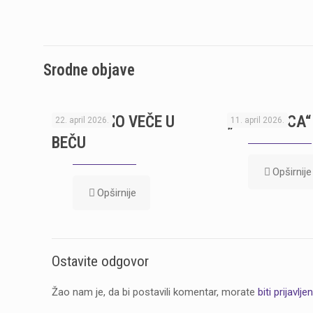
Srodne objave
KNJIŽEVNO VEČE U
„OCI OTACA“
22. april 2026.
11. april 2026.
BEČU
Opširnije
Opširnije
Ostavite odgovor
Žao nam je, da bi postavili komentar, morate
biti prijavljen