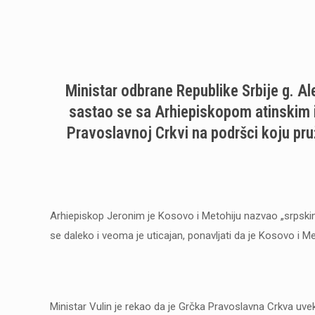
Ministar odbrane Republike Srbije g. Al
sastao se sa Arhiepiskopom atinskim i
Pravoslavnoj Crkvi na podršci koju pru
Arhiepiskop Jeronim je Kosovo i Metohiju nazvao „srpskim
se daleko i veoma je uticajan, ponavljati da je Kosovo i M
Ministar Vulin je rekao da je Grčka Pravoslavna Crkva uvek