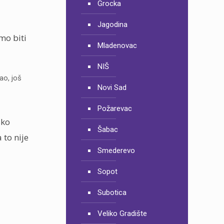
Grocka
Jagodina
mo biti
Mladenovac
NIŠ
ao, još
Novi Sad
Požarevac
sko
Šabac
 to nije
Smederevo
Sopot
Subotica
Veliko Gradište