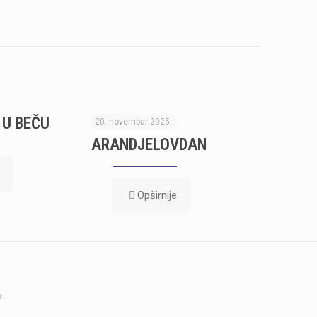
 U BEČU
SUTRA JE
20. novembar 2025.
ARANDJELOVDAN
Opširnije
i
.