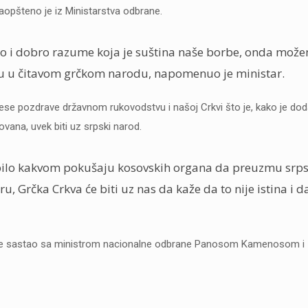
 saopšteno je iz Ministarstva odbrane.
 i dobro razume koja je suština naše borbe, onda može
šku u čitavom grčkom narodu, napomenuo je ministar.
nese pozdrave državnom rukovodstvu i našoj Crkvi što je, kako je dod
ovana, uvek biti uz srpski narod.
 bilo kakvom pokušaju kosovskih organa da preuzmu srp
u, Grčka Crkva će biti uz nas da kaže da to nije istina i da
n se sastao sa ministrom nacionalne odbrane Panosom Kamenosom i