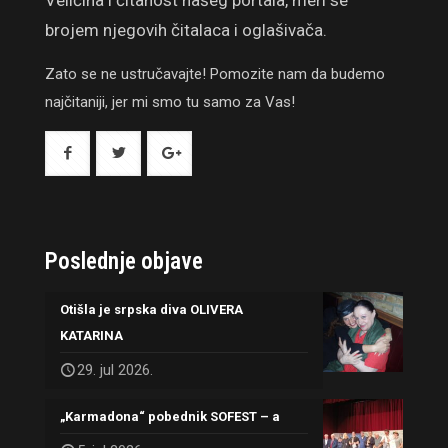
Veličina i čitanost našeg portala, meri se
brojem njegovih čitalaca i oglašivača.
Zato se ne ustručavajte! Pomozite nam da budemo
najčitaniji, jer mi smo tu samo za Vas!
Poslednje objave
Otišla je srpska diva OLIVERA
KATARINA
29. jul 2026.
„Karmadona“ pobednik SOFEST – a