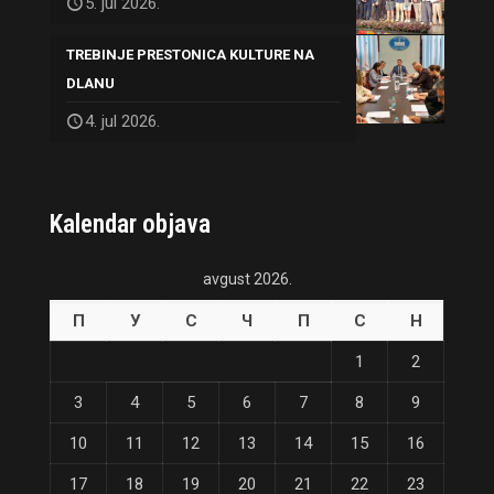
5. jul 2026.
TREBINJE PRESTONICA KULTURE NA
DLANU
4. jul 2026.
Kalendar objava
avgust 2026.
П
У
С
Ч
П
С
Н
1
2
3
4
5
6
7
8
9
10
11
12
13
14
15
16
17
18
19
20
21
22
23